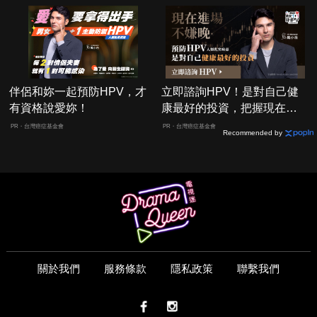
伴侶和妳一起預防HPV，才
立即諮詢HPV！是對自己健
有資格說愛妳！
康最好的投資，把握現在不
嫌晚！
PR・台灣癌症基金會
PR・台灣癌症基金會
Recommended by
關於我們
服務條款
隱私政策
聯繫我們