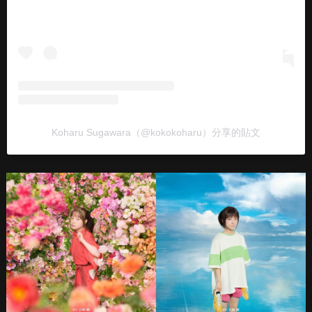
Koharu Sugawara（@kokokoharu）分享的貼文