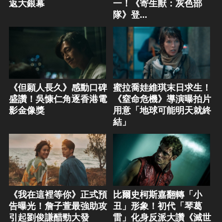
返大銀幕
一！《寄生獸：灰色部
隊》登...
《但願人長久》感動口碑
蜜拉喬娃維琪末日求生！
盛讚！吳慷仁角逐香港電
《窒命危機》導演曝拍片
影金像獎
用意「地球可能明天就終
結」
《我在這裡等你》正式預
比爾史柯斯嘉翻轉「小
告曝光！詹子萱最強助攻
丑」形象！初代「琴葛
引起劉俊謙醋勁大發
雷」化身反派大讚《滅世