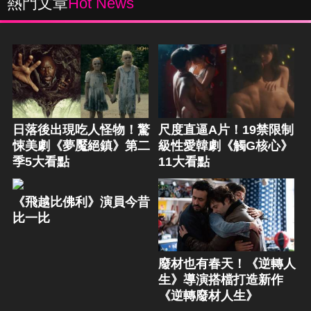
熱門文章
Hot News
日落後出現吃人怪物！驚
尺度直逼A片！19禁限制
悚美劇《夢魘絕鎮》第二
級性愛韓劇《觸G核心》
季5大看點
11大看點
《飛越比佛利》演員今昔
比一比
廢材也有春天！《逆轉人
生》導演搭檔打造新作
《逆轉廢材人生》