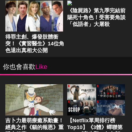
《陰屍路》第九季完結前
賜死十角色！受害要角談
「低語者」大屠殺
得罪主創、爆發肢體衝
突！《實習醫生》14位角
色退出真相大公開
你也會喜歡
Like
吉卜力最萌療癒系動畫！
【Netflix單周排行榜
經典之作《貓的報恩》重
Top10】《3體》蟬聯第