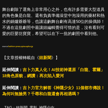
舞台劇除了選角上非常用心之外，也有許多需要大型道具
的角色像是白龍、還有負責準備澡堂中泡澡用的藥材和熱
水的鍋爐爺爺等，也讓這齣舞台劇有高達50位的操偶師！
不過在這批劇照中最讓妞編輯覺得可惜的是，沒有看到可
愛的巨嬰坊寶寶，希望可以在下一批的劇照中看到他。
source:
fashion-press
,
spice.eplus.jp
【文章授權轉載自《
妞新聞
》】
延伸閱讀：
吉卜力真人化！AI技術神還原「白龍、霍爾」
18角色原貌，網讚：再次陷入愛河
延伸閱讀：
吉卜力官方解答《神隱少女》11個都市傳說！
為何叫無臉男？千尋和白龍還會再相遇嗎？
TAG：
妞新聞
,
電影
,
神隱少女