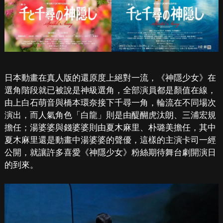
日本動畫在真人版的還原度上絕對一流，《神隱少女》在
選角階段就已被說是神級選角，全部演員都是顏值在線，
由上白石萌音與橋本環奈接下千尋一角，輪流在不同場次
演出，而人氣角色「白龍」則是由醍醐虎汰朗、三浦宏規
擔任；湯婆婆與錢婆婆則由夏木麻里、朴璐美擔任，其中
夏木麻里還是動畫中湯婆婆的聲優，這樣的主演卡司一經
公開，就讓許多喜愛《神隱少女》粉絲期待舞台劇開演日
的到來。