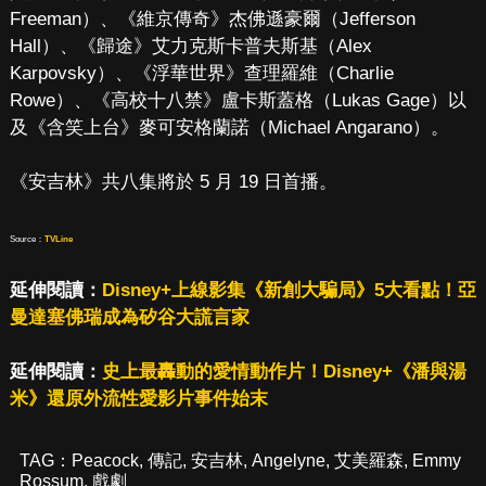
Freeman）、《維京傳奇》杰佛遜豪爾（Jefferson
Hall）、《歸途》艾力克斯卡普夫斯基（Alex
Karpovsky）、《浮華世界》查理羅維（Charlie
Rowe）、《高校十八禁》盧卡斯蓋格（Lukas Gage）以
及《含笑上台》麥可安格蘭諾（Michael Angarano）。
《安吉林》共八集將於 5 月 19 日首播。
Source：
TVLine
延伸閱讀：
Disney+上線影集《新創大騙局》5大看點！亞
曼達塞佛瑞成為矽谷大謊言家
延伸閱讀：
史上最轟動的愛情動作片！Disney+《潘與湯
米》還原外流性愛影片事件始末
TAG：
Peacock
,
傳記
,
安吉林
,
Angelyne
,
艾美羅森
,
Emmy
Rossum
,
戲劇