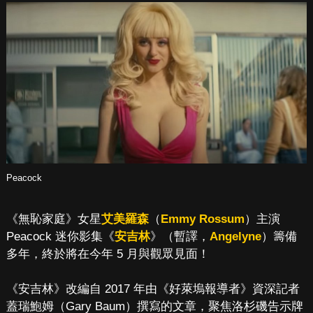
Peacock
《無恥家庭》女星
艾美羅森
（
Emmy Rossum
）主演
Peacock 迷你影集《
安吉林
》（暫譯，
Angelyne
）籌備
多年，終於將在今年 5 月與觀眾見面！
《安吉林》改編自 2017 年由《好萊塢報導者》資深記者
蓋瑞鮑姆（Gary Baum）撰寫的文章，聚焦洛杉磯告示牌