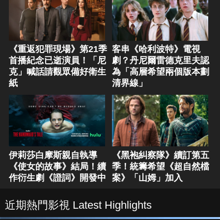
《重返犯罪現場》第21季
客串《哈利波特》電視
首播紀念已逝演員！「尼
劇？丹尼爾雷德克里夫認
克」喊話請觀眾備好衛生
為「高層希望兩個版本劃
紙
清界線」
伊莉莎白摩斯親自執導
《黑袍糾察隊》續訂第五
《使女的故事》結局！續
季！統籌希望《超自然檔
作衍生劇《證詞》開發中
案》「山姆」加入
近期熱門影視 Latest Highlights