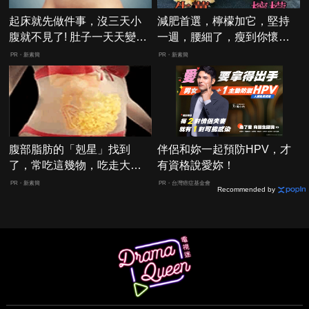
起床就先做件事，沒三天小
減肥首選，檸檬加它，堅持
腹就不見了! 肚子一天天變
一週，腰細了，瘦到你懷疑
小！
人生
PR・新素簡
PR・新素簡
腹部脂肪的「剋星」找到
伴侶和妳一起預防HPV，才
了，常吃這幾物，吃走大肚
有資格說愛妳！
囊，瘦出小蠻腰
PR・新素簡
PR・台灣癌症基金會
Recommended by