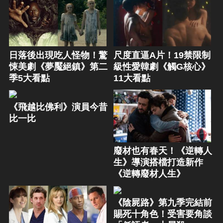
日落後出現吃人怪物！驚
尺度直逼A片！19禁限制
悚美劇《夢魘絕鎮》第二
級性愛韓劇《觸G核心》
季5大看點
11大看點
《飛越比佛利》演員今昔
比一比
廢材也有春天！《逆轉人
生》導演搭檔打造新作
《逆轉廢材人生》
《陰屍路》第九季完結前
賜死十角色！受害要角談