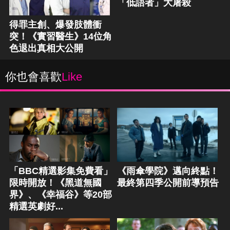
「低語者」大屠殺
得罪主創、爆發肢體衝
突！《實習醫生》14位角
色退出真相大公開
你也會喜歡
Like
「BBC精選影集免費看」
《雨傘學院》邁向終點！
限時開放！《黑道無國
最終第四季公開前導預告
界》、《幸福谷》等20部
精選英劇好...