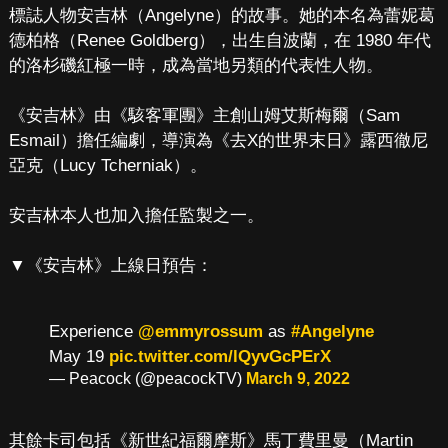
標誌人物安吉林（Angelyne）的故事。她的本名為蕾妮葛
德柏格（Renee Goldberg），出生自波蘭，在 1980 年代
的洛杉磯紅極一時，成為當地另類的代表性人物。
《安吉林》由《駭客軍團》主創山姆艾斯梅爾（Sam
Esmail）擔任編劇，導演為《去X的世界末日》露西徹尼
亞克（Lucy Tcherniak）。
安吉林本人也加入擔任監製之一。
▼《安吉林》上線日預告：
Experience
@emmyrossum
as
#Angelyne
May 19
pic.twitter.com/lQyvGcPErX
— Peacock (@peacockTV)
March 9, 2022
其餘卡司包括《新世紀福爾摩斯》馬丁費里曼（Martin