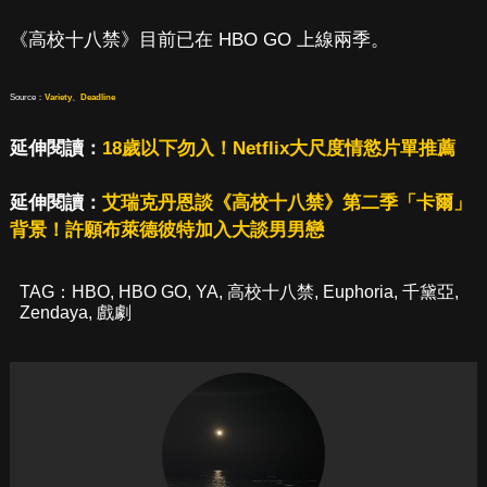
《高校十八禁》目前已在 HBO GO 上線兩季。
Source：
Variety
、
Deadline
延伸閱讀：
18歲以下勿入！Netflix大尺度情慾片單推薦
延伸閱讀：
艾瑞克丹恩談《高校十八禁》第二季「卡爾」
背景！許願布萊德彼特加入大談男男戀
TAG：
HBO
,
HBO GO
,
YA
,
高校十八禁
,
Euphoria
,
千黛亞
,
Zendaya
,
戲劇