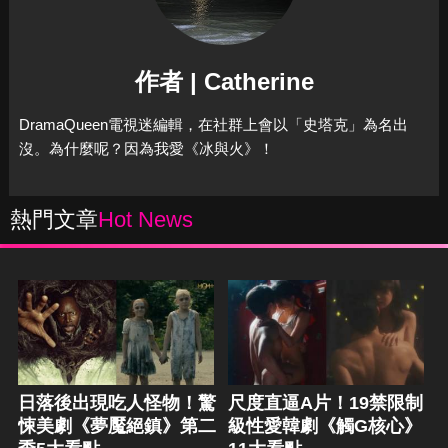
作者 | Catherine
DramaQueen電視迷編輯，在社群上會以「史塔克」為名出
沒。為什麼呢？因為我愛《冰與火》！
熱門文章
Hot News
日落後出現吃人怪物！驚
尺度直逼A片！19禁限制
悚美劇《夢魘絕鎮》第二
級性愛韓劇《觸G核心》