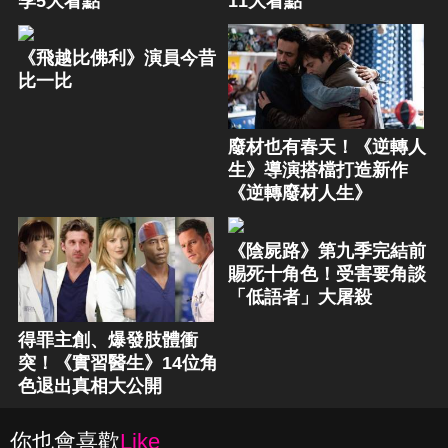
季5大看點
11大看點
《飛越比佛利》演員今昔
比一比
廢材也有春天！《逆轉人
生》導演搭檔打造新作
《逆轉廢材人生》
《陰屍路》第九季完結前
賜死十角色！受害要角談
「低語者」大屠殺
得罪主創、爆發肢體衝
突！《實習醫生》14位角
色退出真相大公開
你也會喜歡
Like