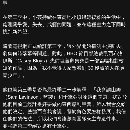
事。
在第二季中，小芸持續在東高地小鎮錯綜複雜的生活中，
處理關乎愛、失去、成癮的問題，並在這種壓力之下同時
找到新希望。
隨著電視網正式續訂第三季，讓外界開始揣測主演離去、
劇集何時落幕等問題。對此，HBO 節目部總裁凱西布洛
伊斯（Casey Bloys）先前坦言劇集會是一部篇幅相對較
短的作品，因為「我不覺得大家想看到 30 幾歲的人在演
青少年」。
他也就第三季是否為最終季進一步解釋：「我會讓山姆
（Sam Levinson，監製）和千黛亞討論這個問題。我對於
他們目前已經計畫好要做的東西感到興奮，所以我會交給
他們決定。整體而言我會說，關於角色要怎樣發展，我信
任他們的做法。所以我們會讓創意團隊來主導這件事。」
並強調第三季絕對還有千黛亞。