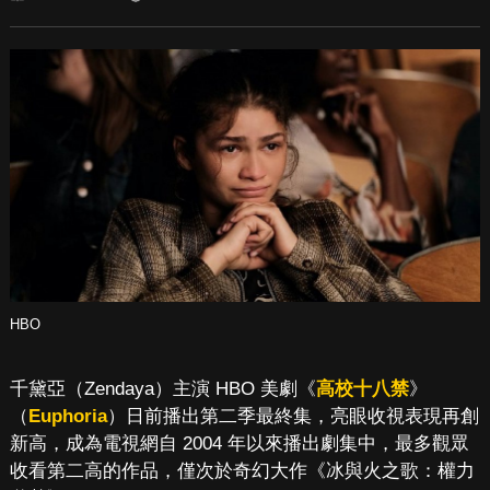
HBO
千黛亞（Zendaya）主演 HBO 美劇《
高校十八禁
》
（
Euphoria
）日前播出第二季最終集，亮眼收視表現再創
新高，成為電視網自 2004 年以來播出劇集中，最多觀眾
收看第二高的作品，僅次於奇幻大作《冰與火之歌：權力