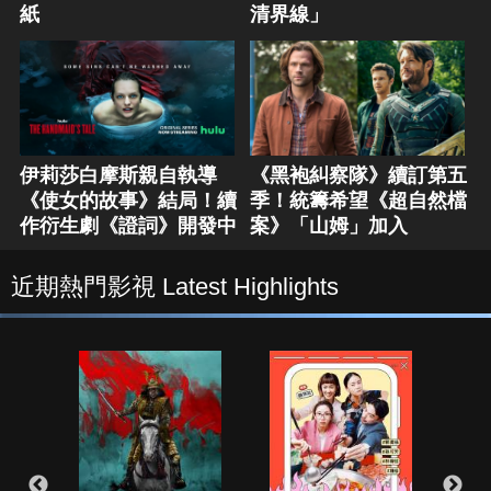
紙
清界線」
伊莉莎白摩斯親自執導
《黑袍糾察隊》續訂第五
《使女的故事》結局！續
季！統籌希望《超自然檔
作衍生劇《證詞》開發中
案》「山姆」加入
近期熱門影視 Latest Highlights