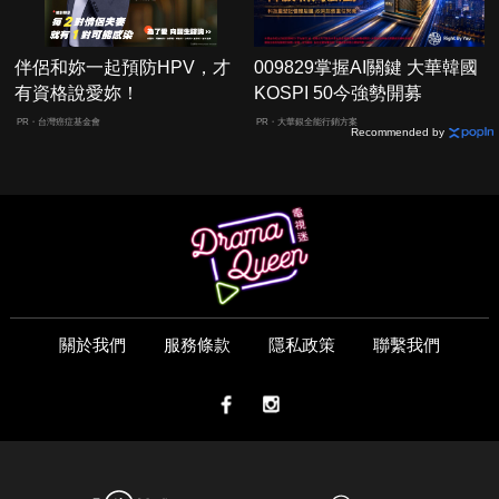
伴侶和妳一起預防HPV，才
009829掌握AI關鍵 大華韓國
有資格說愛妳！
KOSPI 50今強勢開募
PR・台灣癌症基金會
PR・大華銀全能行銷方案
Recommended by
關於我們
服務條款
隱私政策
聯繫我們