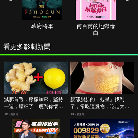
幕府將軍
何百芮的地獄毒
白
看更多影劇新聞
減肥首選，檸檬加它，堅持
腹部脂肪的「剋星」找到
一週，腰細了，瘦到你懷疑
了，常吃這幾物，吃走大肚
人生
囊，瘦出小蠻腰
PR・新素簡
PR・新素簡