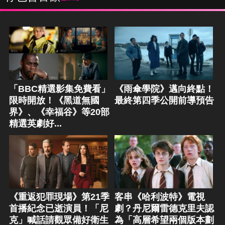
「BBC精選影集免費看」
《雨傘學院》邁向終點！
限時開放！《黑道無國
最終第四季公開前導預告
界》、《幸福谷》等20部
精選英劇好...
《重返犯罪現場》第21季
客串《哈利波特》電視
首播紀念已逝演員！「尼
劇？丹尼爾雷德克里夫認
克」喊話請觀眾備好衛生
為「高層希望兩個版本劃