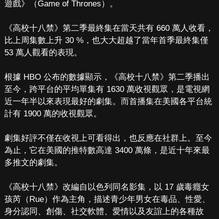
遊戲》（Game of Thrones）。
《高校十八禁》第二季最終集在當天共有 660 萬人收看，
比上周集數上升 30 %，也大大超越了當年首季最終集僅
53 萬人觀看的表現。
根據 HBO 公布的數據顯示，《高校十八禁》第二季播出
至今，跨平台的平均單集有 1630 萬收視觀眾，是電視網
近一年半以來表現最好的劇集。而首播集在美國各平台統
計有 1900 萬的收視觀眾。
劇集好評不僅在收視上可看得出，也反應在社群上。至今
為止，它在美國的推特數高達 3400 萬條，是近十年來最
多推文的劇集。
《高校十八禁》改編自以色列同名影集，以 17 歲毒癮女
孩芮（Rue）作為主角，描述青少年男女在毒品、性愛、
身分認同、創傷、社交軟體、愛情以及友誼上的各種故