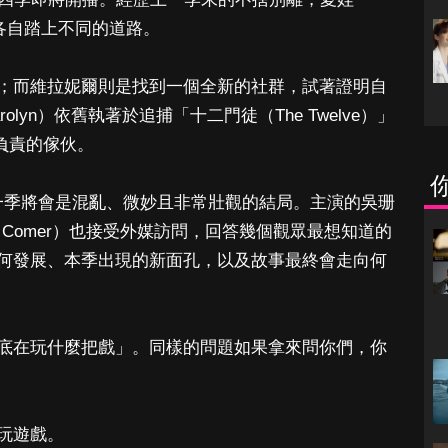
e）將各自踏上不同的道路。
；而維拉妮爾則是找到一個全新的社群，試著證明自
lyn）依舊執著於追捕「十二門徒（The Twelve）」
死負責的傢伙。
表示，這一季將會是混亂、微妙且非常壯觀的結局。主演的吳珊
die Comer）也接受外媒訪問，回答幾個觀眾最想知道的
何發展、本季出現的新面孔，以及故事最終會走向何
底在玩什麼把戲」。同樣的問題如果拿來問你們，你
玩遊戲。