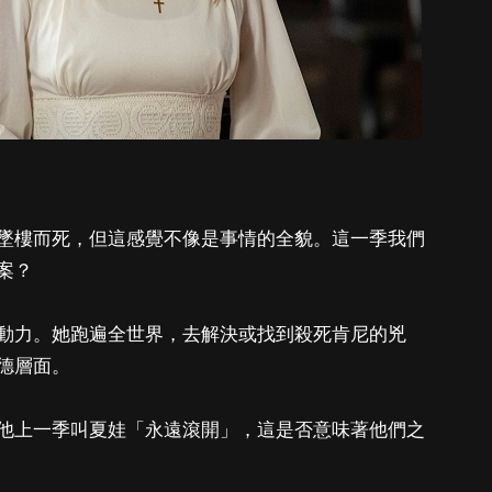
墜樓而死，但這感覺不像是事情的全貌。這一季我們
案？
動力。她跑遍全世界，去解決或找到殺死肯尼的兇
德層面。
，他上一季叫夏娃「永遠滾開」，這是否意味著他們之