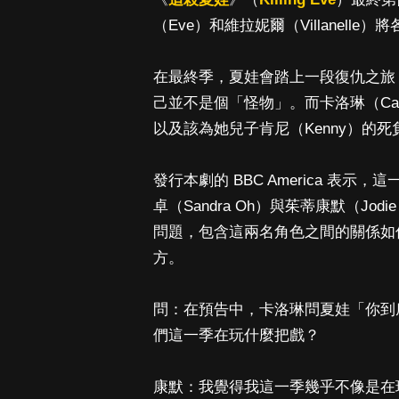
（Eve）和維拉妮爾（Villanell
在最終季，夏娃會踏上一段復仇之旅
己並不是個「怪物」。而卡洛琳（Caro
以及該為她兒子肯尼（Kenny）的
發行本劇的 BBC America 
卓（Sandra Oh）與茱蒂康默（Jo
問題，包含這兩名角色之間的關係如
方。
問：在預告中，卡洛琳問夏娃「你到
們這一季在玩什麼把戲？
康默：我覺得我這一季幾乎不像是在