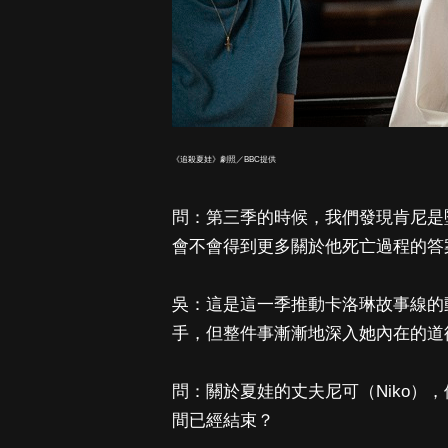
《追殺夏娃》劇照／BBC提供
問：第三季的時候，我們發現肯尼是
會不會得到更多關於他死亡過程的答
吳：這是這一季推動卡洛琳故事線的
手，但整件事漸漸地深入她內在的道
問：關於夏娃的丈夫尼可（Niko）
間已經結束？