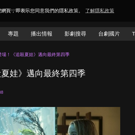
amaQueen電視迷
瀏覽網頁，即表示您同意我們的隱私政策。
了解隱私政策
專題
播出情報
影劇搜尋
台劇國片
T
登場！《追殺夏娃》邁向最終第四季
殺夏娃》邁向最終第四季
38