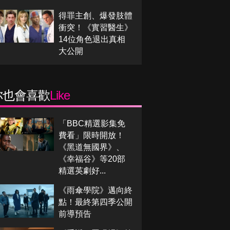
得罪主創、爆發肢體
衝突！《實習醫生》
14位角色退出真相
大公開
你也會喜歡
Like
「BBC精選影集免
費看」限時開放！
《黑道無國界》、
《幸福谷》等20部
精選英劇好...
《雨傘學院》邁向終
點！最終第四季公開
前導預告