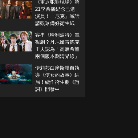
《重返犯罪現場》第
21季首播紀念已逝
演員！「尼克」喊話
請觀眾備好衛生紙
客串《哈利波特》電
視劇？丹尼爾雷德克
里夫認為「高層希望
兩個版本劃清界線」
伊莉莎白摩斯親自執
導《使女的故事》結
局！續作衍生劇《證
詞》開發中