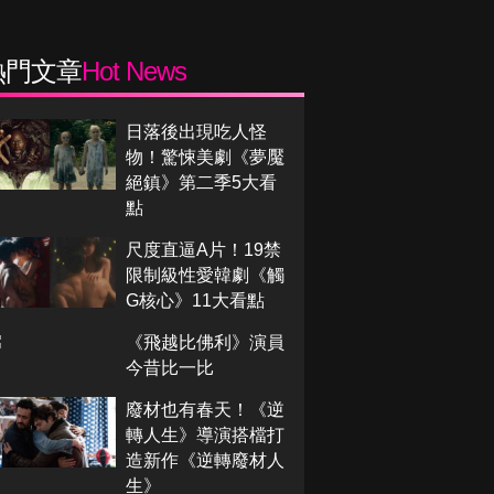
熱門文章
Hot News
日落後出現吃人怪
物！驚悚美劇《夢魘
絕鎮》第二季5大看
點
尺度直逼A片！19禁
限制級性愛韓劇《觸
G核心》11大看點
《飛越比佛利》演員
今昔比一比
廢材也有春天！《逆
轉人生》導演搭檔打
造新作《逆轉廢材人
生》