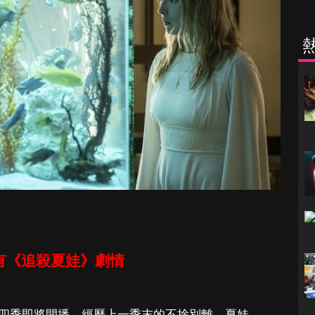
有《追殺夏娃》劇情
四季即將開播。經歷上一季末的不捨別離，夏娃