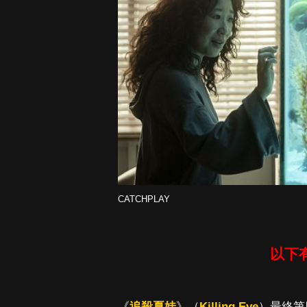
CATCHPLAY
以下
《
追殺夏娃
》（
Killing Eve
）最終第