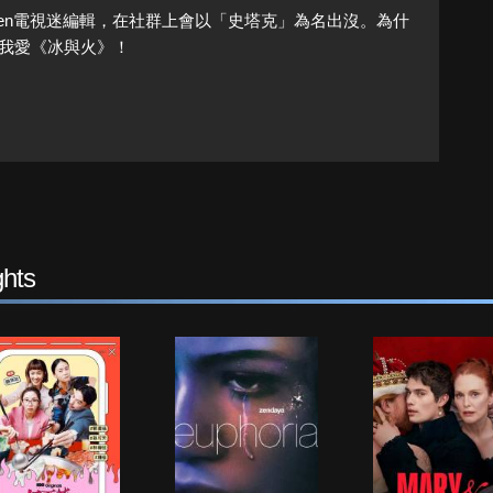
Queen電視迷編輯，在社群上會以「史塔克」為名出沒。為什
我愛《冰與火》！
hts