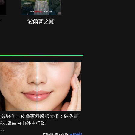
治
愛爾蘭之願
空戰群英
無效醫美！皮膚專科醫師大推：矽谷電
 讓肌膚由內而外更強韌
電波X
Recommended by