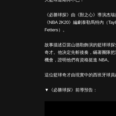
《必勝球探》由《獸之心》導演杰瑞麥亞查
《NBA 2K20》編劇泰勒馬特內（Tay
Fetters）。
故事描述亞當山德勒飾演的籃球球探
奇才。他決定先斬後奏，瞞著團隊把
機會，證明他們有資格挺進 NBA。
這位籃球奇才由現實中的西班牙球員赫南高梅
▼《必勝球探》前導預告：