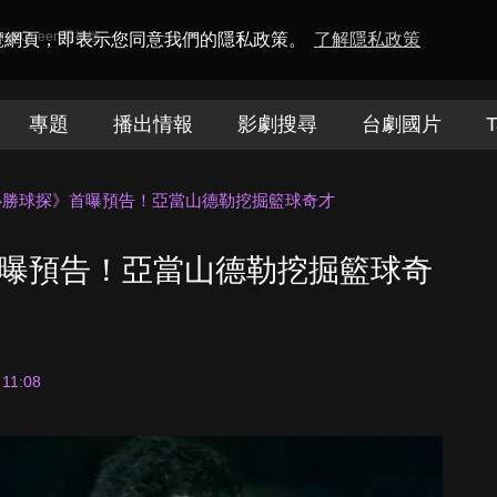
amaQueen電視迷
瀏覽網頁，即表示您同意我們的隱私政策。
了解隱私政策
專題
播出情報
影劇搜尋
台劇國片
T
ix《必勝球探》首曝預告！亞當山德勒挖掘籃球奇才
探》首曝預告！亞當山德勒挖掘籃球奇
 11:08