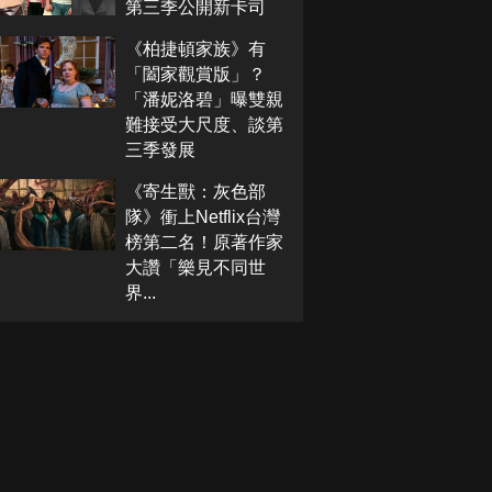
第三季公開新卡司
《柏捷頓家族》有
「闔家觀賞版」？
「潘妮洛碧」曝雙親
難接受大尺度、談第
三季發展
《寄生獸：灰色部
隊》衝上Netflix台灣
榜第二名！原著作家
大讚「樂見不同世
界...