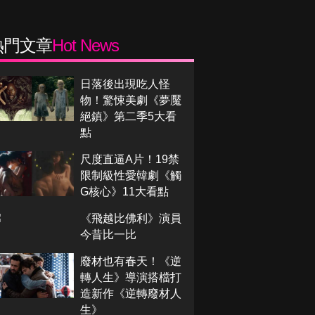
熱門文章
Hot News
日落後出現吃人怪
物！驚悚美劇《夢魘
絕鎮》第二季5大看
點
尺度直逼A片！19禁
限制級性愛韓劇《觸
G核心》11大看點
《飛越比佛利》演員
今昔比一比
廢材也有春天！《逆
轉人生》導演搭檔打
造新作《逆轉廢材人
生》