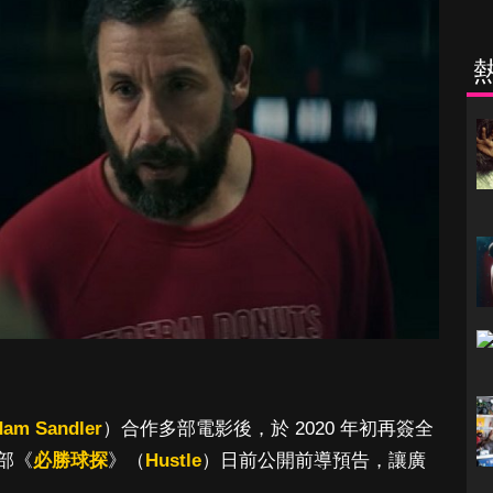
am Sandler
）合作多部電影後，於 2020 年初再簽全
部《
必勝球探
》（
Hustle
）日前公開前導預告，讓廣