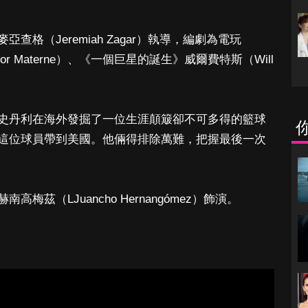
格（Jeremiah Zagar）執導，編劇為電玩
lor Materne）、《一個巨星的誕生》威爾費特斯（Will
史丹利在海外發掘了一位生涯顛簸卻不可多得的籃球
這位球員帶到美國。他倆得排除萬難，把握最後一次
茲（LJuancho Hernangómez）飾演。