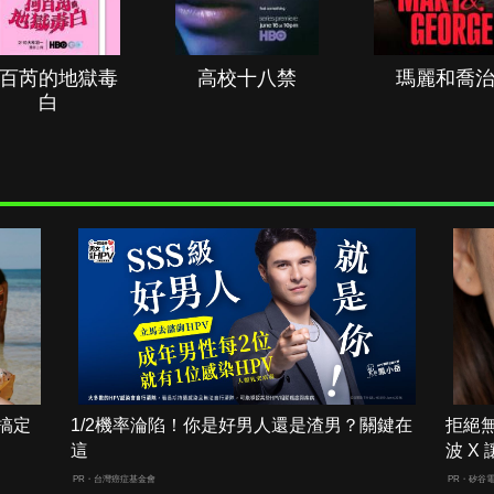
百芮的地獄毒
高校十八禁
瑪麗和喬
白
搞定
1/2機率淪陷！你是好男人還是渣男？關鍵在
拒絕
這
波 X
PR・台灣癌症基金會
PR・矽谷