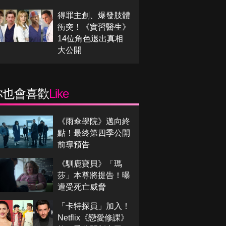
得罪主創、爆發肢體
衝突！《實習醫生》
14位角色退出真相
大公開
你也會喜歡
Like
《雨傘學院》邁向終
點！最終第四季公開
前導預告
《馴鹿寶貝》「瑪
莎」本尊將提告！曝
遭受死亡威脅
「卡特探員」加入！
Netflix《戀愛修課》