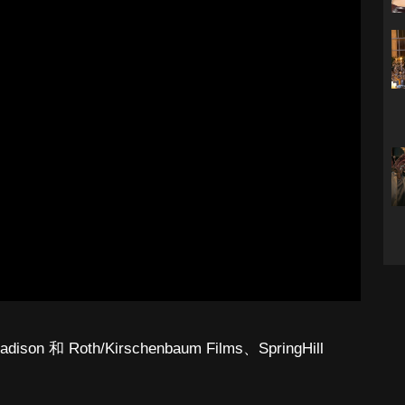
和 Roth/Kirschenbaum Films、SpringHill