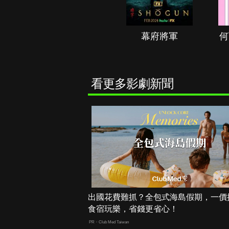
秘境春光
幕府將軍
何
看更多影劇新聞
出國花費難抓？全包式海島假期，一價
食宿玩樂，省錢更省心！
PR・Club Med Taiwan