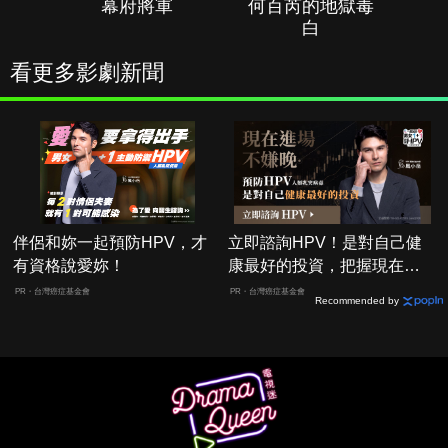
幕府將軍
何百芮的地獄毒
白
看更多影劇新聞
伴侶和妳一起預防HPV，才
立即諮詢HPV！是對自己健
有資格說愛妳！
康最好的投資，把握現在不
嫌晚！
PR・台灣癌症基金會
PR・台灣癌症基金會
Recommended by