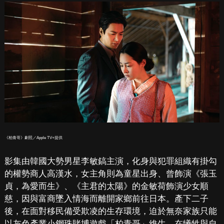
《柏青哥》劇照／Apple TV+提供
影集由韓國大勢男星李敏鎬主演，化身與犯罪組織有掛勾
的權勢商人高漢水，女主角則為童星出身、曾飾演《張玉
貞，為愛而生》、《主君的太陽》的金敏荷飾演少女順
慈，因與富商墜入情海而離開家鄉前往日本。產下二子
後，在面對移民備受欺凌的生存環境，迫於無奈家族只能
以灰色產業小鋼珠賭博遊戲「柏青哥」維生，在犧牲與自