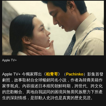
Apple TV+
Apple TV+ 今獨家釋出《
柏青哥
》（
Pachinko
）影集首發
劇照，故事取材自全球暢銷同名小說，作者為韓裔美籍作
家李珉貞。內容描述日本殖民朝鮮時期，跨世代、跨文化
的悲歡離合、異地自我認同的困境與無畏民族壓力下所產
生的深刻情感，是部動人史詩也是真實的歷史見證。