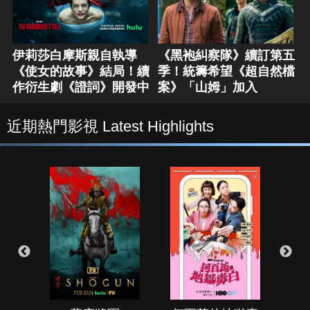
伊莉莎白摩斯親自執導
《黑袍糾察隊》續訂第五
《使女的故事》結局！續
季！統籌希望《超自然檔
作衍生劇《證詞》開發中
案》「山姆」加入
近期熱門影視 Latest Highlights