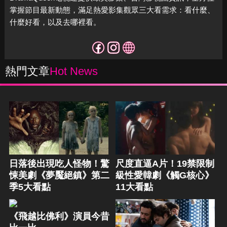
掌握節目最新動態，滿足熱愛影集觀眾三大看需求：看什麼、
什麼好看，以及去哪裡看。
熱門文章
Hot News
日落後出現吃人怪物！驚
尺度直逼A片！19禁限制
悚美劇《夢魘絕鎮》第二
級性愛韓劇《觸G核心》
季5大看點
11大看點
《飛越比佛利》演員今昔