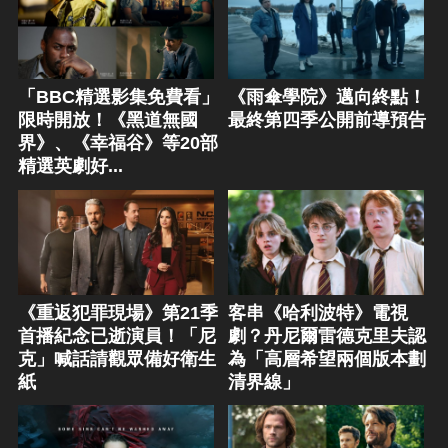
「BBC精選影集免費看」
《雨傘學院》邁向終點！
限時開放！《黑道無國
最終第四季公開前導預告
界》、《幸福谷》等20部
精選英劇好...
《重返犯罪現場》第21季
客串《哈利波特》電視
首播紀念已逝演員！「尼
劇？丹尼爾雷德克里夫認
克」喊話請觀眾備好衛生
為「高層希望兩個版本劃
紙
清界線」