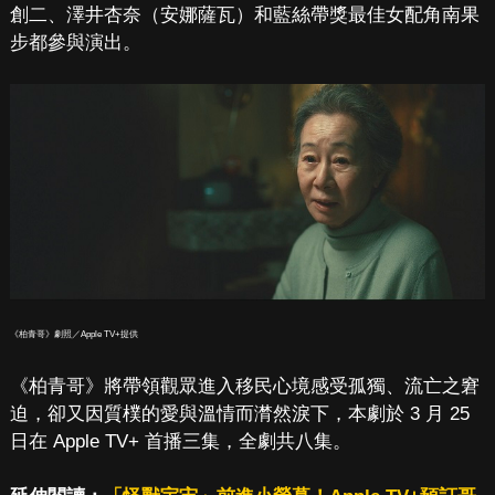
創二、澤井杏奈（安娜薩瓦）和藍絲帶獎最佳女配角南果
步都參與演出。
《柏青哥》劇照／Apple TV+提供
《柏青哥》將帶領觀眾進入移民心境感受孤獨、流亡之窘
迫，卻又因質樸的愛與溫情而潸然淚下，本劇於 3 月 25
日在 Apple TV+ 首播三集，全劇共八集。