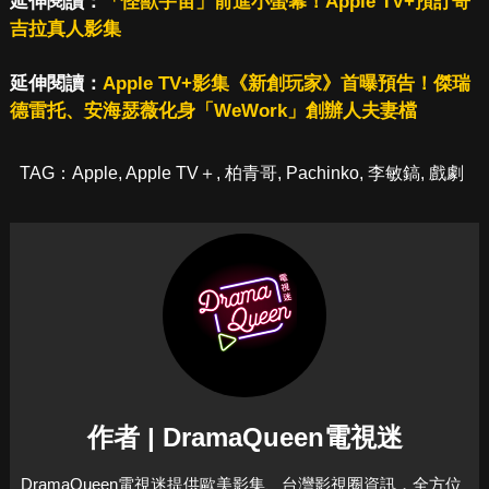
延伸閱讀：
「怪獸宇宙」前進小螢幕！Apple TV+預訂哥
吉拉真人影集
延伸閱讀：
Apple TV+影集《新創玩家》首曝預告！傑瑞
德雷托、安海瑟薇化身「WeWork」創辦人夫妻檔
TAG：
Apple
,
Apple TV＋
,
柏青哥
,
Pachinko
,
李敏鎬
,
戲劇
作者 | DramaQueen電視迷
DramaQueen電視迷提供歐美影集、台灣影視圈資訊，全方位