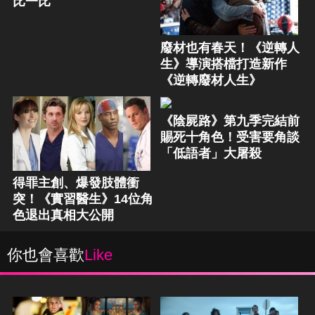
比一比
廢材也有春天！《逆轉人
生》導演搭檔打造新作
《逆轉廢材人生》
《陰屍路》第九季完結前
賜死十角色！受害要角談
「低語者」大屠殺
得罪主創、爆發肢體衝
突！《實習醫生》14位角
色退出真相大公開
你也會喜歡
Like