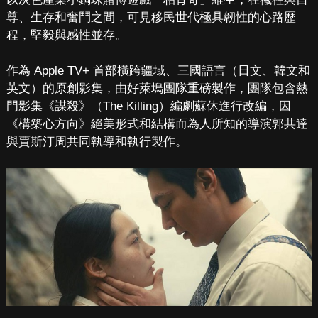
尊、生存和奮鬥之間，可見移民世代極具韌性的心路歷
程，堅毅與感性並存。
作為 Apple TV+ 首部橫跨疆域、三國語言（日文、韓文和
英文）的原創影集，由好萊塢團隊重磅製作，團隊包含熱
門影集《謀殺》（The Killing）編劇蘇休進行改編，因
《構築心方向》絕美形式和結構而為人所知的導演郭共達
與賈斯汀周共同執導和執行製作。