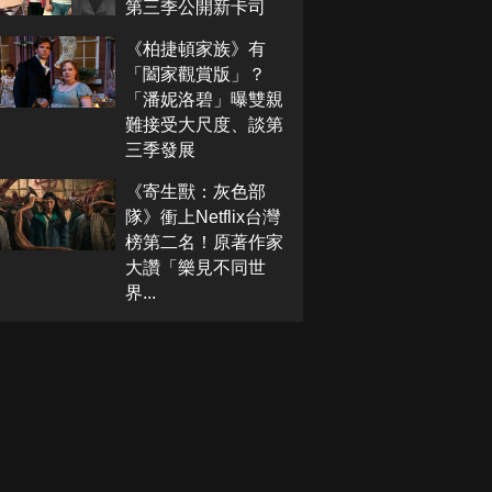
第三季公開新卡司
《柏捷頓家族》有
「闔家觀賞版」？
「潘妮洛碧」曝雙親
難接受大尺度、談第
三季發展
《寄生獸：灰色部
隊》衝上Netflix台灣
榜第二名！原著作家
大讚「樂見不同世
界...