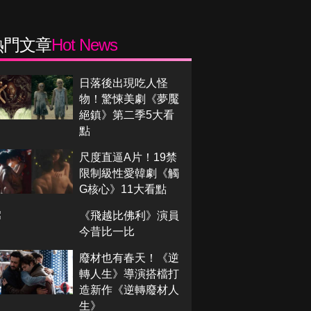
熱門文章
Hot News
日落後出現吃人怪
物！驚悚美劇《夢魘
絕鎮》第二季5大看
點
尺度直逼A片！19禁
限制級性愛韓劇《觸
G核心》11大看點
《飛越比佛利》演員
今昔比一比
廢材也有春天！《逆
轉人生》導演搭檔打
造新作《逆轉廢材人
生》