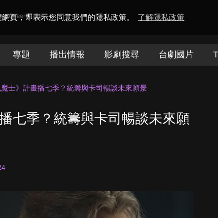
amaQueen電視迷
瀏覽網頁，即表示您同意我們的隱私政策。
了解隱私政策
專題
播出情報
影劇搜尋
台劇國片
T
ix《獵魔士》計畫播七季？統籌與卡司暢談未來願景
》計畫播七季？統籌與卡司暢談未來願
24