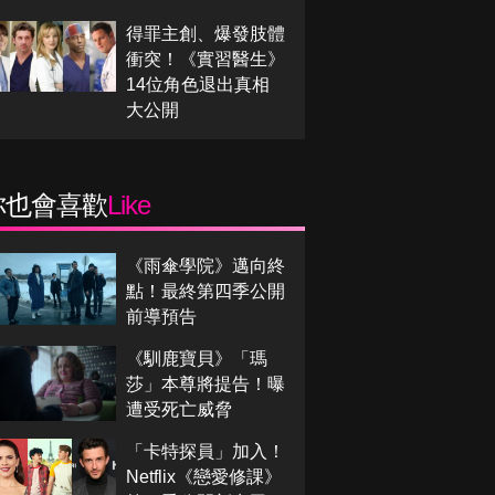
得罪主創、爆發肢體
衝突！《實習醫生》
14位角色退出真相
大公開
你也會喜歡
Like
《雨傘學院》邁向終
點！最終第四季公開
前導預告
《馴鹿寶貝》「瑪
莎」本尊將提告！曝
遭受死亡威脅
「卡特探員」加入！
Netflix《戀愛修課》