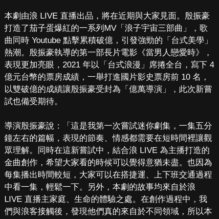
本劇由浪 LIVE 直播出品，將在近期與大家見面。殷振豪
打造了茄子蛋爆紅的一系列MV「浪子宇宙三部曲」，歌
曲同時 Youtube 點擊累積破億，引發強勁的「台式美學」
熱潮。殷振豪執導的第一部長片電影《當男人戀愛時》，
表現更加亮眼，2021 年以「台式浪漫」席捲全台，寫下 4
億元台幣的票房成績，一舉打進國片影史票房前 10 名，
以雙破億的成績讓殷振豪受封為「億萬導演」，此次新嘗
試也備受期待。
導演殷振豪說：「這是我第一次嘗試迷你劇集，一集五分
鐘左右的篇幅，表現的節奏、情感都需要在短時間裡讓觀
眾理解。同時在這新嘗試中，結合浪 LIVE 為主播打造的
金曲創作，希望大家看的時候可以覺得意猶未盡。也因為
每集播出時間較短，大家可以在搭捷運、上下班交通過程
中看一集，輕鬆一下。另外，本劇的故事均來自於浪
LIVE 直播主家庭、生命的體驗之處。在創作過程中，我
們與浪客接觸後，發現他們真的來自於不同領域，所以本