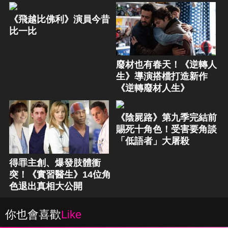
《飛越比佛利》演員今昔
比一比
廢材也有春天！《逆轉人
生》導演搭檔打造新作
《逆轉廢材人生》
《陰屍路》第九季完結前
賜死十角色！受害要角談
「低語者」大屠殺
得罪主創、爆發肢體衝
突！《實習醫生》14位角
色退出真相大公開
你也會喜歡
Like