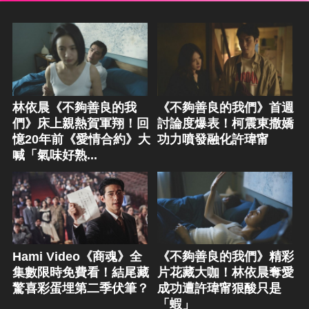
林依晨《不夠善良的我
《不夠善良的我們》首週
們》床上親熱賀軍翔！回
討論度爆表！柯震東撒嬌
憶20年前《愛情合約》大
功力噴發融化許瑋甯
喊「氣味好熟...
Hami Video《商魂》全
《不夠善良的我們》精彩
集數限時免費看！結尾藏
片花藏大咖！林依晨奪愛
驚喜彩蛋埋第二季伏筆？
成功遭許瑋甯狠酸只是
「蝦」