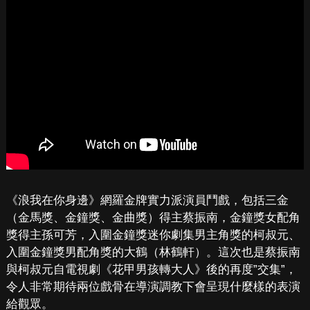
《浪我在你身邊》網羅金牌實力派演員鬥戲，包括三金
（金馬獎、金鐘獎、金曲獎）得主蔡振南，金鐘獎女配角
獎得主孫可芳，入圍金鐘獎迷你劇集男主角獎的柯叔元、
入圍金鐘獎男配角獎的大鶴（林鶴軒）。這次也是蔡振南
與柯叔元自電視劇《花甲男孩轉大人》後的再度”交集”，
令人非常期待兩位戲骨在導演調教下會呈現什麼樣的表演
給觀眾。