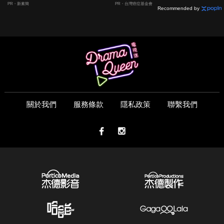
人生
PR・新素簡
PR・台灣癌症基金會
Recommended by
關於我們
服務條款
隱私政策
聯繫我們