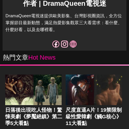
作者 | DramaQueen電視迷
DramaQueen電視迷提供歐美影集、台灣影視圈資訊，全方位
掌握節目最新動態，滿足熱愛影集觀眾三大看需求：看什麼、
什麼好看，以及去哪裡看。
熱門文章
Hot News
日落後出現吃人怪物！驚
尺度直逼A片！19禁限制
悚美劇《夢魘絕鎮》第二
級性愛韓劇《觸G核心》
季5大看點
11大看點