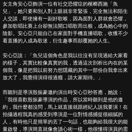
女主角安心亞飾演一位有社交恐懼症的檳榔西施「魚
兒」，她只要和別人對上眼就非常緊張，完全無法和陌生
人交談，即使擁有一副好歌喉，因為面對人群就會恐懼，
參加歌唱比賽上台卻無法開口唱歌而出糗，成為她心中的
陰影。安心亞只能自己在家面對手機直播唱歌，收獲不少
看直播的人成為歌迷，衍生趣事而顛覆她的人生。
安心亞說：「魚兒這個角色是我以往沒有呈現過給大家看
的樣子，其實比較像真實的我，透過這次剖析出內在的某
個我，像是把我以前努力想隱藏的其中一部份自我拿出來
放大了，我覺得演得很過癮，請大家期待。」
而聽到是導演殷振豪邀約演出時安心亞秒答應，她說：
「我很喜歡殷振豪導演的作品，所以當時聽到是他的邀
約，我什麼都沒問，馬上就直接就跟經紀人說我要演！在
拍攝過程我真的感受到導演是一位對情感捕捉很細膩的
人，有時他只是簡單的丟了一句話，也能夠給我很大的能
量啟發，導演簡直就像會讀心術一樣，他很懂得演員的需