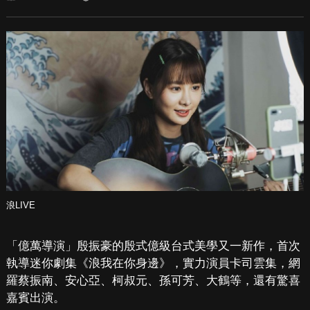
浪LIVE
「億萬導演」殷振豪的殷式億級台式美學又一新作，首次
執導迷你劇集《浪我在你身邊》，實力演員卡司雲集，網
羅蔡振南、安心亞、柯叔元、孫可芳、大鶴等，還有驚喜
嘉賓出演。