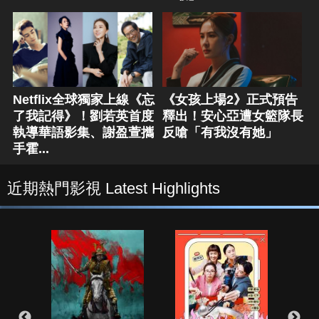
Netflix全球獨家上線《忘
《女孩上場2》正式預告
了我記得》！劉若英首度
釋出！安心亞遭女籃隊長
執導華語影集、謝盈萱攜
反嗆「有我沒有她」
手霍...
近期熱門影視 Latest Highlights