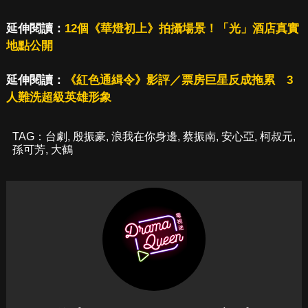
延伸閱讀：
12個《華燈初上》拍攝場景！「光」酒店真實
地點公開
延伸閱讀：
《紅色通緝令》影評／票房巨星反成拖累 3
人難洗超級英雄形象
TAG：
台劇
,
殷振豪
,
浪我在你身邊
,
蔡振南
,
安心亞
,
柯叔元
,
孫可芳
,
大鶴