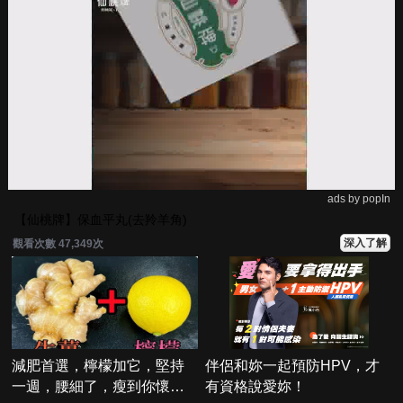
ads by popIn
【仙桃牌】保血平丸(去羚羊角)
深入了解
觀看次數 47,349次
減肥首選，檸檬加它，堅持
伴侶和妳一起預防HPV，才
一週，腰細了，瘦到你懷疑
有資格說愛妳！