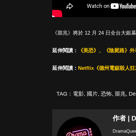
《噩兆》將於 12 月 24 日全台大銀
延伸閱讀：
《美恐》、《陰屍路》外
延伸閱讀：
Netflix《德州電鋸殺
TAG：
電影
,
國片
,
恐怖
,
噩兆
,
Dei
作者 | 
Drama