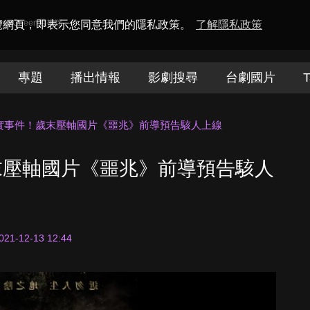
amaQueen電視迷
瀏覽網頁，即表示您同意我們的隱私政策。
了解隱私政策
專題
播出情報
影劇搜尋
台劇國片
T
實事件！歲末壓軸國片《噩兆》前導預告駭人上線
末壓軸國片《噩兆》前導預告駭人
021-12-13 12:44