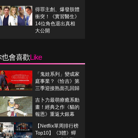
得罪主創、爆發肢體
衝突！《實習醫生》
14位角色退出真相
大公開
你也會喜歡
Like
「鬼娃系列」變成家
庭事業？《恰吉》第
三季迎接熟面孔回歸
吉卜力最萌療癒系動
畫！經典之作《貓的
報恩》重返大銀幕
【Netflix單周排行榜
Top10】《3體》蟬