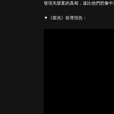
發現失蹤案的真相，遠比他們想像中
▼《噩兆》前導預告：