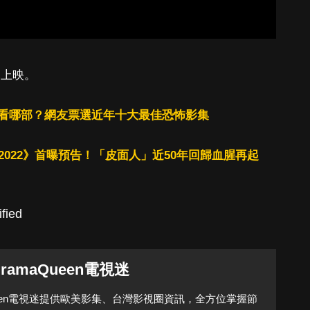
幕上映。
看哪部？網友票選近年十大最佳恐怖影集
人狂2022》首曝預告！「皮面人」近50年回歸血腥再起
fied
DramaQueen電視迷
Queen電視迷提供歐美影集、台灣影視圈資訊，全方位掌握節