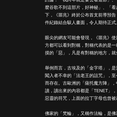
麼谷歌不到這部片，好神秘」、「看
下，《噩兆》終於公布首支前導預告
件紀錄結合駭人畫面，令人期待正式
眼尖的網友可能會發現，《噩兆》使
方都可以看到對稱，對稱代表的是一
摸的「惡」，凡是有對稱的地方，就
舉例而言，古埃及的「金字塔」，是
闖入者不幸的「法老王的詛咒」，至
而存在。古歐洲的「薩托魔方陣」，中
讀，讀出來的內容都是「TENET
惡靈的符咒，上面的拉丁字母也曾被
佛家的「梵輪」，又稱作法輪，是佛