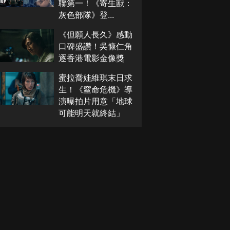
聯第一！《寄生獸：
灰色部隊》登...
《但願人長久》感動
口碑盛讚！吳慷仁角
逐香港電影金像獎
蜜拉喬娃維琪末日求
生！《窒命危機》導
演曝拍片用意「地球
可能明天就終結」