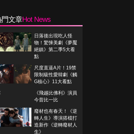
熱門文章
Hot News
日落後出現吃人怪
物！驚悚美劇《夢魘
絕鎮》第二季5大看
點
尺度直逼A片！19禁
限制級性愛韓劇《觸
G核心》11大看點
《飛越比佛利》演員
今昔比一比
廢材也有春天！《逆
轉人生》導演搭檔打
造新作《逆轉廢材人
生》