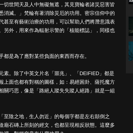
一切世間天及人中無礙無遮，其見寶輪者諸災惡害皆
悉消滅。」梵輪有著消除災厄的功用。密宗信仰中的
代甚至有藝術治療的功用，可以幫助人們將潛意識表
。另外，用來作為輻射示警的「核能標誌」，同樣也
乎都是為了應對某些負面的東西而存在。
素。除了中英文片名「噩兆」、「DEIFIED」都是
報上面也都有對稱的圖樣，如：易經困卦、薩托魔方
相關巧思，像是「路絕人蹤失失蹤人絕路」就是一組
「至陰之地，生人勿近」的每個字都是左右顛倒之
陰廟石磚上所刻的經文，也都呈現相反狀態。這麼多