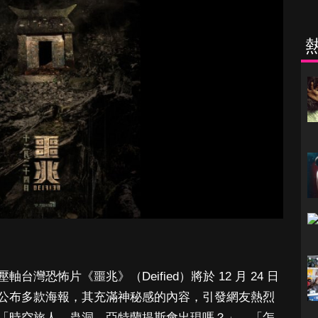
灣恐怖片《噩兆》（Deified）將於 12 月 24 日
公布多款海報，其充滿神秘感的內容，引發網友熱烈
「時空旅人、蟲洞、亞特蘭提斯會出現嗎？」、「怎