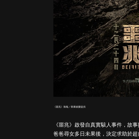
《噩兆》海報／車庫娛樂提供
《噩兆》啟發自真實駭人事件，故事
爸爸尋女多日未果後，決定求助於超