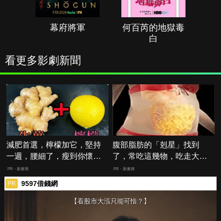
幕府將軍
何百芮的地獄毒
白
看更多影劇新聞
減肥首選，檸檬加它，堅持
腹部脂肪的「剋星」找到
一週，腰細了，瘦到你懷疑
了，常吃這幾物，吃走大肚
人生
囊，瘦出小蠻腰
PR・新素簡
PR・新素簡
9597借錢網
PR