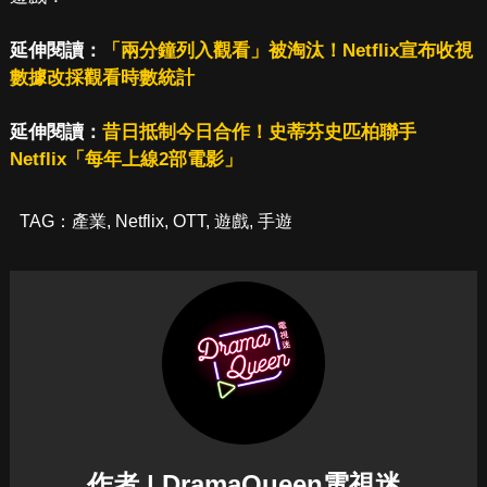
延伸閱讀：
「兩分鐘列入觀看」被淘汰！Netflix宣布收視
數據改採觀看時數統計
延伸閱讀：
昔日抵制今日合作！史蒂芬史匹柏聯手
Netflix「每年上線2部電影」
TAG：
產業
,
Netflix
,
OTT
,
遊戲
,
手遊
作者 | DramaQueen電視迷