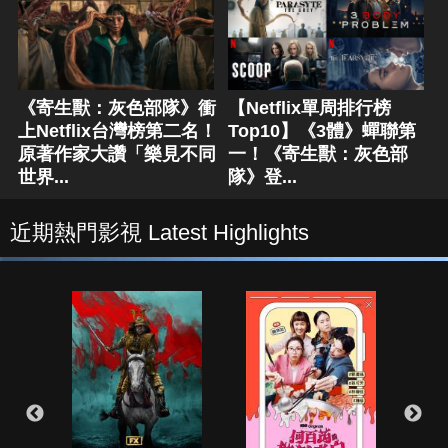
《寄生獸：灰色部隊》衝
【Netflix單周排行榜
上Netflix台灣榜第二名！
Top10】《3體》蟬聯第
原著作家大讚「樂見不同
一！《寄生獸：灰色部
世界...
隊》登...
近期熱門影視 Latest Highlights