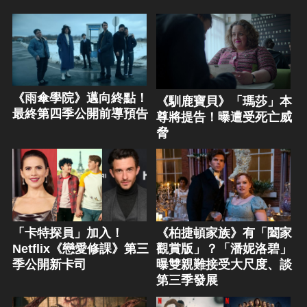
《雨傘學院》邁向終點！
《馴鹿寶貝》「瑪莎」本
最終第四季公開前導預告
尊將提告！曝遭受死亡威
脅
「卡特探員」加入！
《柏捷頓家族》有「闔家
Netflix《戀愛修課》第三
觀賞版」？「潘妮洛碧」
季公開新卡司
曝雙親難接受大尺度、談
第三季發展