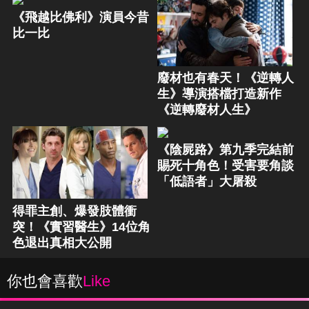
《飛越比佛利》演員今昔
比一比
廢材也有春天！《逆轉人
生》導演搭檔打造新作
《逆轉廢材人生》
《陰屍路》第九季完結前
賜死十角色！受害要角談
「低語者」大屠殺
得罪主創、爆發肢體衝
突！《實習醫生》14位角
色退出真相大公開
你也會喜歡
Like