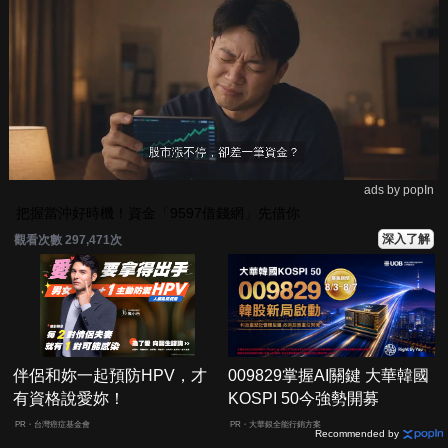
ads by popIn
把握當沖好時機！資金「9597借錢網」先借你
深入了解
觀看次數 297,471次
伴侶和妳一起預防HPV，才
009829掌握AI關鍵 大華韓國
有資格說愛妳！
KOSPI 50今強勢開募
PR・台灣癌症基金會
PR・大華銀全能行銷方案
Recommended by