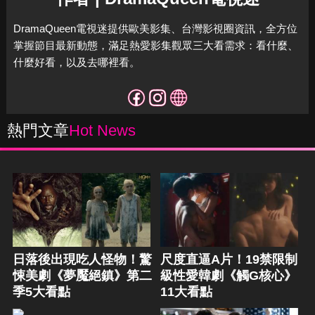
DramaQueen電視迷提供歐美影集、台灣影視圈資訊，全方位
掌握節目最新動態，滿足熱愛影集觀眾三大看需求：看什麼、
什麼好看，以及去哪裡看。
熱門文章
Hot News
日落後出現吃人怪物！驚
尺度直逼A片！19禁限制
悚美劇《夢魘絕鎮》第二
級性愛韓劇《觸G核心》
季5大看點
11大看點