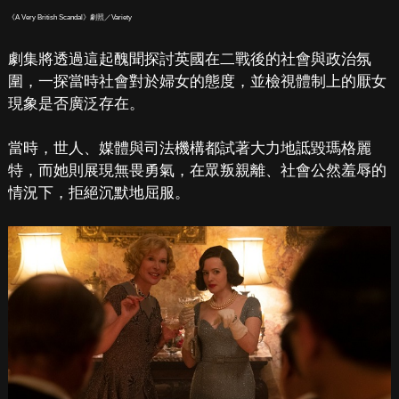
《A Very British Scandal》劇照／Variety
劇集將透過這起醜聞探討英國在二戰後的社會與政治氛
圍，一探當時社會對於婦女的態度，並檢視體制上的厭女
現象是否廣泛存在。
當時，世人、媒體與司法機構都試著大力地詆毀瑪格麗
特，而她則展現無畏勇氣，在眾叛親離、社會公然羞辱的
情況下，拒絕沉默地屈服。