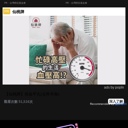
嫌晚！
PR・台灣癌症基金會
PR・台灣癌症基金會
仙桃牌
PR
ads by popIn
【仙桃牌】保血平丸(去羚羊角)
深入了解
觀看次數 51,516次
Recommended by