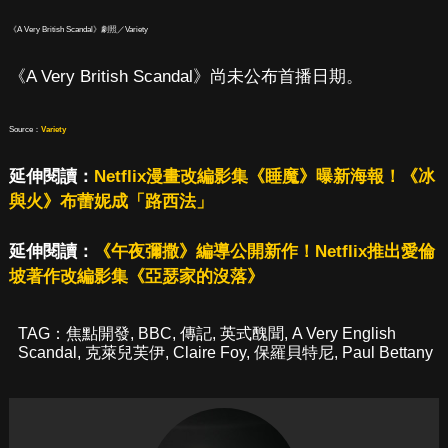
《A Very British Scandal》劇照／Variety
《A Very British Scandal》尚未公布首播日期。
Source：
Variety
延伸閱讀：
Netflix漫畫改編影集《睡魔》曝新海報！《冰
與火》布蕾妮成「路西法」
延伸閱讀：
《午夜彌撒》編導公開新作！Netflix推出愛倫
坡著作改編影集《亞瑟家的沒落》
TAG：
焦點開發
,
BBC
,
傳記
,
英式醜聞
,
A Very English
Scandal
,
克萊兒芙伊
,
Claire Foy
,
保羅貝特尼
,
Paul Bettany