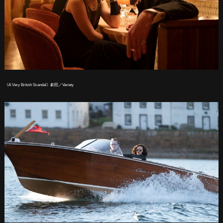
《A Very British Scandal》劇照／Variety