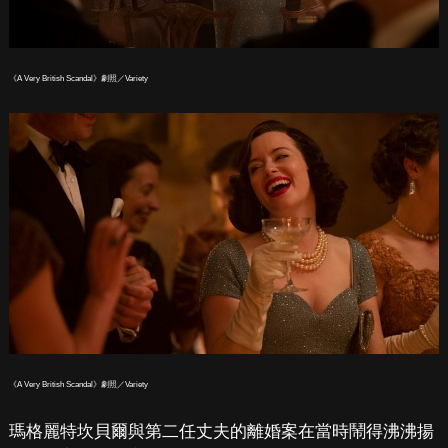
《A Very British Scandal》劇照／Variety
《A Very British Scandal》劇照／Variety
瑪格麗特坎貝爾與第二任丈夫的離婚案在當時鬧得沸沸揚