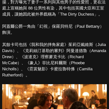
揚，對方曝光了妻子一系列與其他男子的性愛照，更在法
庭上宣稱她與 88 位男性有染，其中包括英國大臣和王室
成員，讓她因此被外界戲稱為「The Dirty Duchess」。
阿蓋爾公爵一角由「幻視」保羅貝特尼（Paul Bettany）
飾演。
其餘卡司包括《我和我的摔角家庭》茱莉亞戴維斯（Julia
Davis）、《克莉絲汀基勒的審判》阿曼達德魯（Amanda
Drew）、《波達克》理察麥克卡比（Richard
McCabe）、《象人》菲比尼科爾斯（Phoebe
Nicholls）、《霓裳魅影》卡蜜拉魯特佛（Camilla
Rutherford）。