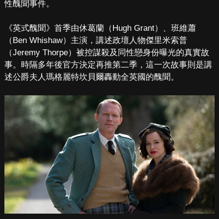
性醜聞事件。
《英式醜聞》首季由休葛蘭（Hugh Grant）、班維蕭
（Ben Whishaw）主演，講述政壇人物傑里米索普
（Jeremy Thorpe）被控謀殺及同性戀身份曝光的真實故
事。時隔多年後官方決定再推第二季，這一次故事則是講
述公爵夫人瑪格麗特坎貝爾轟動全英國的醜聞。