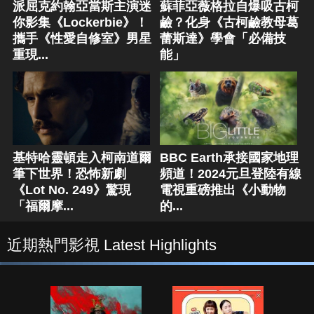
派屈克約翰亞當斯主演迷
蘇菲亞薇格拉自爆吸古柯
你影集《Lockerbie》！
鹼？化身《古柯鹼教母葛
攜手《性愛自修室》男星
蕾斯達》學會「必備技
重現...
能」
基特哈靈頓走入柯南道爾
BBC Earth承接國家地理
筆下世界！恐怖新劇
頻道！2024元旦登陸有線
《Lot No. 249》驚現
電視重磅推出《小動物
「福爾摩...
的...
近期熱門影視 Latest Highlights