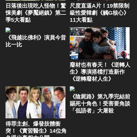
日落後出現吃人怪物！驚
尺度直逼A片！19禁限制
悚美劇《夢魘絕鎮》第二
級性愛韓劇《觸G核心》
季5大看點
11大看點
《飛越比佛利》演員今昔
比一比
廢材也有春天！《逆轉人
生》導演搭檔打造新作
《逆轉廢材人生》
《陰屍路》第九季完結前
賜死十角色！受害要角談
「低語者」大屠殺
得罪主創、爆發肢體衝
突！《實習醫生》14位角