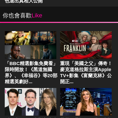
色退出真相大公開
你也會喜歡
Like
「BBC精選影集免費看」
重現「美國之父」傳奇！
限時開放！《黑道無國
麥克道格拉斯主演Apple
界》、《幸福谷》等20部
TV+影集《富蘭克林》公
精選英劇好...
開正...