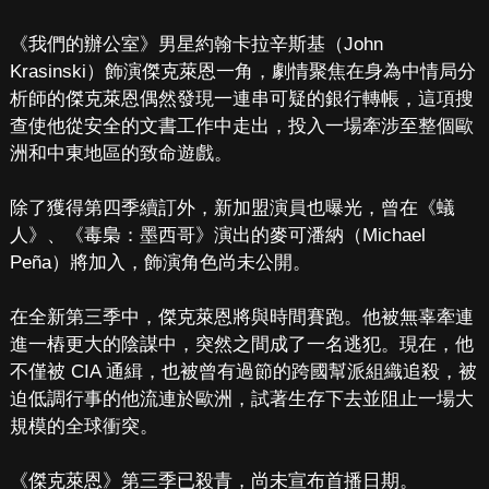
《我們的辦公室》男星約翰卡拉辛斯基（John
Krasinski）飾演傑克萊恩一角，劇情聚焦在身為中情局分
析師的傑克萊恩偶然發現一連串可疑的銀行轉帳，這項搜
查使他從安全的文書工作中走出，投入一場牽涉至整個歐
洲和中東地區的致命遊戲。
除了獲得第四季續訂外，新加盟演員也曝光，曾在《蟻
人》、《毒梟：墨西哥》演出的麥可潘納（Michael
Peña）將加入，飾演角色尚未公開。
在全新第三季中，傑克萊恩將與時間賽跑。他被無辜牽連
進一樁更大的陰謀中，突然之間成了一名逃犯。現在，他
不僅被 CIA 通緝，也被曾有過節的跨國幫派組織追殺，被
迫低調行事的他流連於歐洲，試著生存下去並阻止一場大
規模的全球衝突。
《傑克萊恩》第三季已殺青，尚未宣布首播日期。