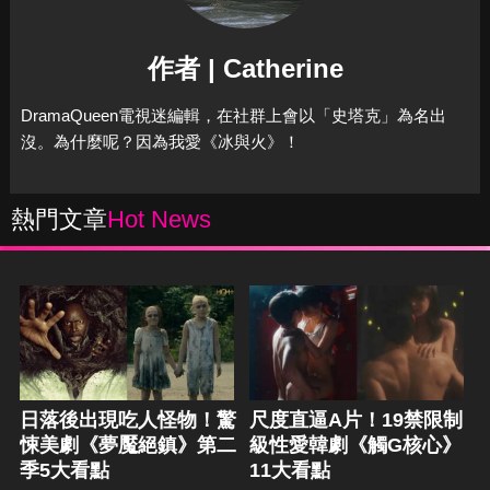
作者 | Catherine
DramaQueen電視迷編輯，在社群上會以「史塔克」為名出
沒。為什麼呢？因為我愛《冰與火》！
熱門文章
Hot News
日落後出現吃人怪物！驚
尺度直逼A片！19禁限制
悚美劇《夢魘絕鎮》第二
級性愛韓劇《觸G核心》
季5大看點
11大看點