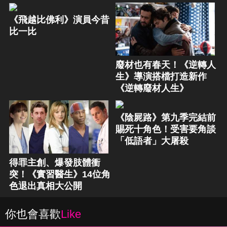
《飛越比佛利》演員今昔
比一比
廢材也有春天！《逆轉人
生》導演搭檔打造新作
《逆轉廢材人生》
《陰屍路》第九季完結前
賜死十角色！受害要角談
「低語者」大屠殺
得罪主創、爆發肢體衝
突！《實習醫生》14位角
色退出真相大公開
你也會喜歡
Like