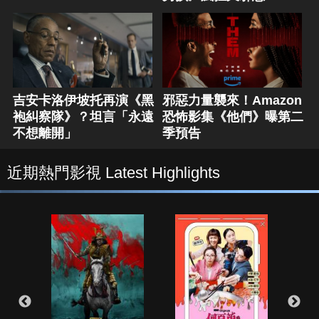
吉安卡洛伊坡托再演《黑
邪惡力量襲來！Amazon
袍糾察隊》？坦言「永遠
恐怖影集《他們》曝第二
不想離開」
季預告
近期熱門影視 Latest Highlights