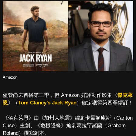
Amazon
儘管尚未首播第三季，但 Amazon 好評動作影集《
傑克萊
恩
》（
Tom Clancy’s Jack Ryan
）確定獲得第四季續訂！
《傑克萊恩》由《加州大地震》編劇卡爾頓庫斯（Carlton
Cuse）主創、《危機邊緣》編劇葛拉罕羅蘭（Graham
Roland）撰寫劇本。