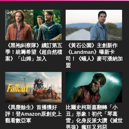
《黑袍糾察隊》續訂第五
《黃石公園》主創新作
季！統籌希望《超自然檔
《Landman》曝新卡
案》「山姆」加入
司！《蟻人》麥可潘納加
盟
《異塵餘生》首播獲好
比爾史柯斯嘉翻轉「小
評！登Amazon原創史上
丑」形象！初代「琴葛
觀看數亞軍
雷」化身反派大讚《滅世
男孩》瘋狂又邪惡