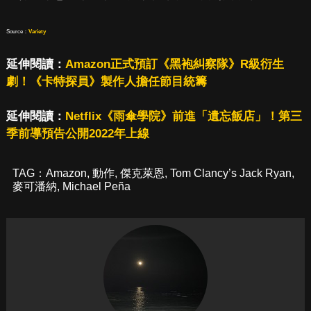
Source：
Variety
延伸閱讀：
Amazon正式預訂《黑袍糾察隊》R級衍生
劇！《卡特探員》製作人擔任節目統籌
延伸閱讀：
Netflix《雨傘學院》前進「遺忘飯店」！第三
季前導預告公開2022年上線
TAG：
Amazon
,
動作
,
傑克萊恩
,
Tom Clancy’s Jack Ryan
,
麥可潘納
,
Michael Peña