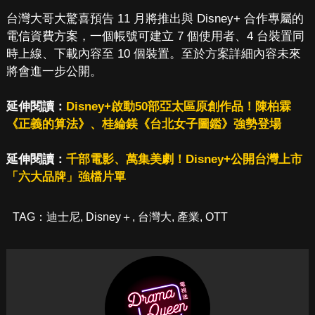
台灣大哥大驚喜預告 11 月將推出與 Disney+ 合作專屬的
電信資費方案，一個帳號可建立 7 個使用者、4 台裝置同
時上線、下載內容至 10 個裝置。至於方案詳細內容未來
將會進一步公開。
延伸閱讀：
Disney+啟動50部亞太區原創作品！陳柏霖
《正義的算法》、桂綸鎂《台北女子圖鑑》強勢登場
延伸閱讀：
千部電影、萬集美劇！Disney+公開台灣上市
「六大品牌」強檔片單
TAG：
迪士尼
,
Disney＋
,
台灣大
,
產業
,
OTT