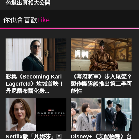
色退出真相大公開
你也會喜歡
Like
影集《Becoming Karl
《幕府將軍》步入尾聲？
Lagerfeld》坎城首映！
製作團隊談推出第二季可
丹尼爾布爾化身...
能性
Netflix版「凡妮莎」回
Disney+《支配物種》台