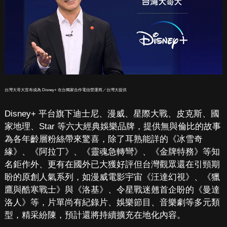
台灣大哥大宣布成為 Disney+ 在台獨家合作電信營運商／台灣大提供
Disney+ 平台旗下迪士尼、漫威、星際大戰、皮克斯、國
家地理、Star 等六大經典娛樂品牌，提供無與倫比的故事
為各年齡層粉絲帶來驚喜，除了耳熟能詳的《冰雪奇
緣》、《阿拉丁》、《靈魂急轉彎》、《金牌特務》等知
名鉅作外、更有在國外已大獲好評但台灣觀眾還在引頸期
盼的原創人氣系列，如漫威電影宇宙《汪達幻視》、《獵
鷹與酷寒戰士》與《洛基》、令星戰迷翹首企盼的《曼達
洛人》等，片單尚有紀錄片、娛樂節目、音樂劇等多元類
型，精采紛陳，預計還將持續擴充在地化內容。