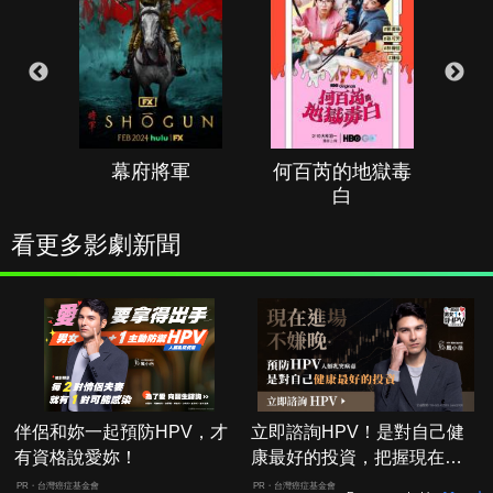
幕府將軍
何百芮的地獄毒
白
看更多影劇新聞
伴侶和妳一起預防HPV，才
立即諮詢HPV！是對自己健
有資格說愛妳！
康最好的投資，把握現在不
嫌晚！
PR・台灣癌症基金會
PR・台灣癌症基金會