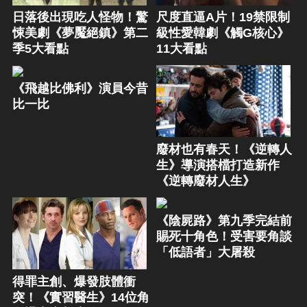
日落後出現吃人怪物！驚
尺度直逼A片！19禁限制
悚美劇《夢魘絕鎮》第二
級性愛韓劇《觸G核心》
季5大看點
11大看點
《飛越比佛利》演員今昔
比一比
廢材也有春天！《逆轉人
生》導演搭檔打造新作
《逆轉廢材人生》
《陰屍路》第九季完結前
賜死十角色！受害要角談
「低語者」大屠殺
得罪主創、爆發肢體衝
突！《實習醫生》14位角