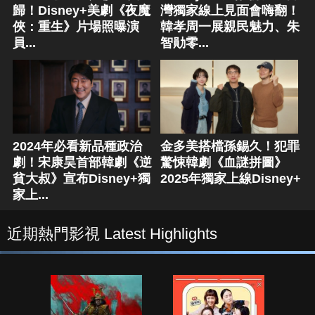
歸！Disney+美劇《夜魔
灣獨家線上見面會嗨翻！
俠：重生》片場照曝演
韓孝周一展親民魅力、朱
員...
智勛零...
2024年必看新品種政治
金多美搭檔孫錫久！犯罪
劇！宋康昊首部韓劇《逆
驚悚韓劇《血謎拼圖》
貧大叔》宣布Disney+獨
2025年獨家上線Disney+
家上...
近期熱門影視 Latest Highlights