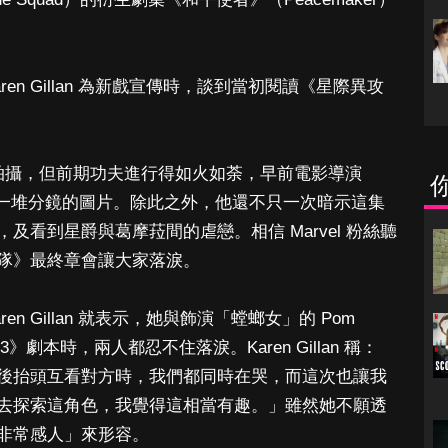
。
ren Gillan 為新戲宣傳時，談到當初閱讀《星際異攻
拍攝，但前期功夫進行得如火如荼，早前電影導演
分享了一堆分鏡的圖片。除此之外，他還不只一次暗示這集
看到星爵與葛摩菈間的虐戀。相信 Marvel 粉絲聽
隊》最終章會讓大家落淚。
en Gillan 就表示，她與飾演「螳螂女」的 Pom
隊3》劇本時，兩人都忍不住落淚。Karen Gillan 稱：
後抬頭互看對方時，我們都同時在哭，而這次也讓我
去探索這角色，我覺得這相當有趣。」雖然她不願透
非常感人」來形容。