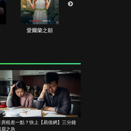
治
愛爾蘭之願
空戰群英
月房租差一點？快上【易借網】三分鐘
燃眉之急