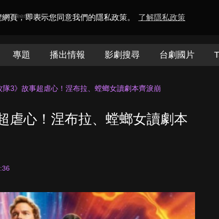
amaQueen電視迷
瀏覽網頁，即表示您同意我們的隱私政策。
了解隱私政策
專題
播出情報
影劇搜尋
台劇國片
T
攻隊3》故事超虐心！涅布拉、螳螂女讀劇本齊淚崩
超虐心！涅布拉、螳螂女讀劇本
:36