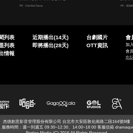
PR・Club Med Taiwan
PR・易借
聞列表
近期播出(14天)
台劇國片
會
加
題列表
即將播出(28天)
OTT資訊
會
出情報
忘
杰德創意影音管理股份有限公司 台北市大安區敦化南路二段164號8樓
01 服務時間：週一到週五 09:30~12:30、14:00~18:00 客服信箱
dramaqu
Portico Media (C) 2016 All Rights Reserved