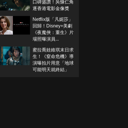
口碑盛讚！吳慷仁角
逐香港電影金像獎
Netflix版「凡妮莎」
回歸！Disney+美劇
《夜魔俠：重生》片
場照曝演員...
蜜拉喬娃維琪末日求
生！《窒命危機》導
演曝拍片用意「地球
可能明天就終結」