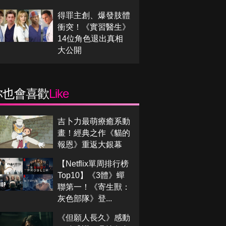
得罪主創、爆發肢體
衝突！《實習醫生》
14位角色退出真相
大公開
你也會喜歡
Like
吉卜力最萌療癒系動
畫！經典之作《貓的
報恩》重返大銀幕
【Netflix單周排行榜
Top10】《3體》蟬
聯第一！《寄生獸：
灰色部隊》登...
《但願人長久》感動