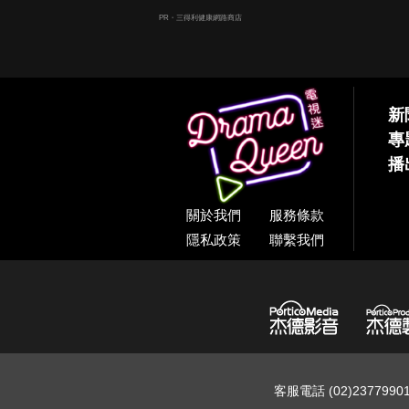
PR・三得利健康網路商店
新
專
播
關於我們
服務條款
隱私政策
聯繫我們
客服電話 (02)237799