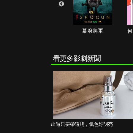
秘境春光
幕府將軍
何
看更多影劇新聞
出遊只要帶這瓶，氣色好明亮