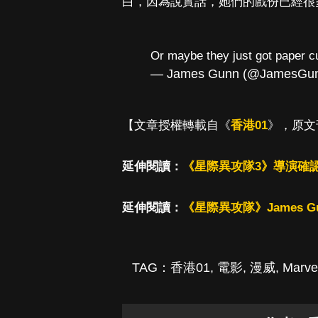
白，因為說實話，她們的戲份已經很
Or maybe they just got paper c
— James Gunn (@JamesGu
【文章授權轉載自《
香港01
》，原文
延伸閱讀：
《星際異攻隊3》導演確
延伸閱讀：
《星際異攻隊》James 
TAG：
香港01
,
電影
,
漫威
,
Marve