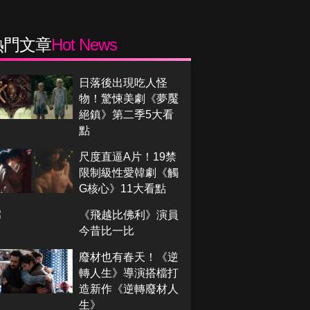
熱門文章
Hot News
日落後出現吃人怪
物！驚悚美劇《夢魘
絕鎮》第二季5大看
點
尺度直逼A片！19禁
限制級性愛韓劇《觸
G核心》11大看點
《飛越比佛利》演員
今昔比一比
廢材也有春天！《逆
轉人生》導演搭檔打
造新作《逆轉廢材人
生》