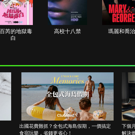
百芮的地獄毒
高校十八禁
瑪麗和喬
白
出國花費難抓？全包式海島假期，一價搞定
下個
食宿玩樂，省錢更省心！
解決