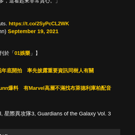
多，這看起來非常貪心。」
uts.
https://t.co/2SyPcCL2WK
nn)
September 19, 2021
刊於「
01娛樂
」】
認年底開拍 率先披露重要資訊同樹人有關
Gunn爆料 有Marvel高層不滿找布萊德利庫柏配音
l
,
星際異攻隊3
,
Guardians of the Galaxy Vol. 3