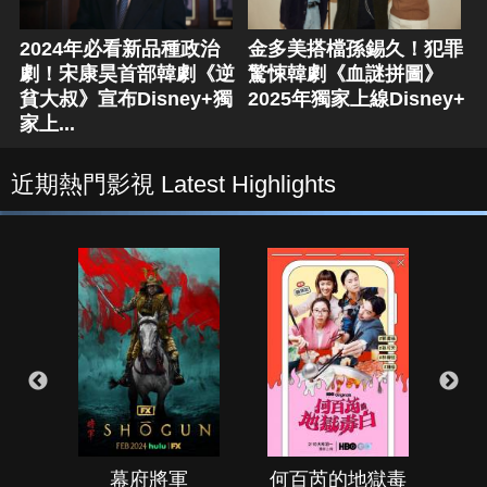
2024年必看新品種政治
金多美搭檔孫錫久！犯罪
劇！宋康昊首部韓劇《逆
驚悚韓劇《血謎拼圖》
貧大叔》宣布Disney+獨
2025年獨家上線Disney+
家上...
近期熱門影視 Latest Highlights
幕府將軍
何百芮的地獄毒