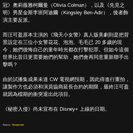
冠》奧莉薇雅柯爾曼（Olivia Colman），以及《先見之
明》男星金斯李班阿迪爾（Kingsley Ben-Adir），後者飾
演主要反派。
而汪可盈原本主演的《飛天小女警》真人版美劇則是把背
景設定在三位小女警花花、泡泡、毛毛已 20 多歲的現
今，她們後悔自己的童年時光都在打擊犯罪。但如今這個
世界比昔日更需要她們的幫助，她們會再同意重新聯手出
擊嗎？
由於試播集成果未達 CW 電視網預期，因此得進行重拍，
讓製作方也必須和演員協商延長合約的期限，最終汪可盈
就因為檔期的衝突退出此項目。
《秘密入侵》尚未宣布在 Disney+ 上線的日期。
Source：
Screenrant