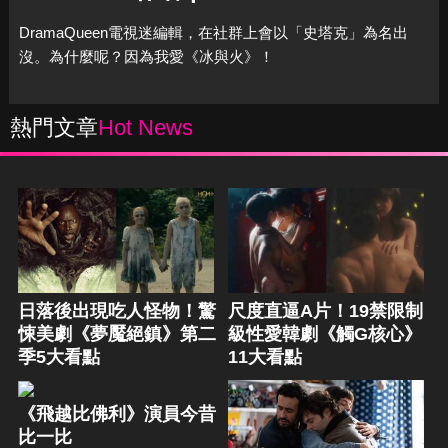
DramaQueen電視迷編輯，在社群上會以「史塔克」為名出
沒。為什麼呢？因為我愛《冰與火》！
熱門文章
Hot News
日落後出現吃人怪物！驚
尺度直逼A片！19禁限制
悚美劇《夢魘絕鎮》第二
級性愛韓劇《觸G核心》
季5大看點
11大看點
《飛越比佛利》演員今昔
比一比