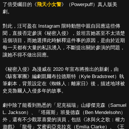
了倍受矚目的《
飛天小女警
》（Powerpuff）真人版美
劇。
對此，汪可盈在 Instagram 限時動態中親自回應這些傳
聞，直接否定參演《秘密入侵》，並坦言她甚至不太清楚
這個項目，而她選擇此時解釋這件事的原因，是由於近期
每一天都有大量的私訊湧入，不斷提出關於參演的問題，
讓她不得不做出回應。
《秘密入侵》為漫威在 2020 年宣布將推出的新劇，由
《駭客軍團》編劇凱爾布拉德斯特（Kyle Bradstreet）執
筆劇本，背景設定在《蜘蛛人：離家日》後，描述地球被
史克魯爾人入侵多年的故事。
劇中除了能看到熟悉的「尼克福瑞」山繆傑克森（Samuel
L. Jackson）、「塔羅斯」班曼德森（Ben Mendelsohn）
外，還有不少觀眾喜愛的演員，包括《冰與火之歌：權力
遊戲》「龍母」艾蜜莉亞克拉克（Emilia Clarke）、《王