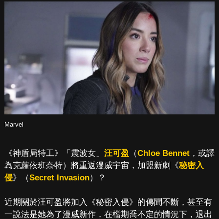
Marvel
《神盾局特工》「震波女」
汪可盈
（
Chloe Bennet
，或譯
為克蘿依班奈特）將重返漫威宇宙，加盟新劇《
秘密入
侵
》（
Secret Invasion
）？
近期關於汪可盈將加入《秘密入侵》的傳聞不斷，甚至有
一說法是她為了漫威新作，在檔期喬不定的情況下，退出