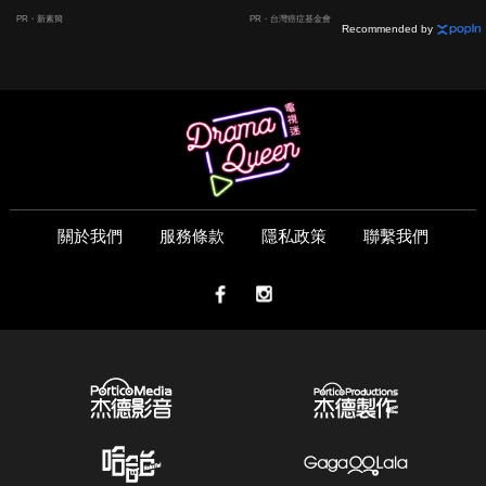
囊，瘦出小蠻腰
PR・新素簡
PR・台灣癌症基金會
Recommended by
關於我們
服務條款
隱私政策
聯繫我們