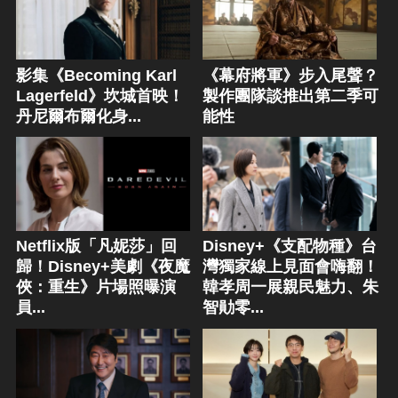
影集《Becoming Karl
《幕府將軍》步入尾聲？
Lagerfeld》坎城首映！
製作團隊談推出第二季可
丹尼爾布爾化身...
能性
Netflix版「凡妮莎」回
Disney+《支配物種》台
歸！Disney+美劇《夜魔
灣獨家線上見面會嗨翻！
俠：重生》片場照曝演
韓孝周一展親民魅力、朱
員...
智勛零...