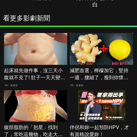
白
看更多影劇新聞
起床就先做件事，沒三天小
減肥首選，檸檬加它，堅持
腹就不見了! 肚子一天天變
一週，腰細了，瘦到你懷疑
小！
人生
PR・新素簡
PR・新素簡
腹部脂肪的「剋星」找到
伴侶和妳一起預防HPV，才
了，常吃這幾物，吃走大肚
有資格說愛妳！