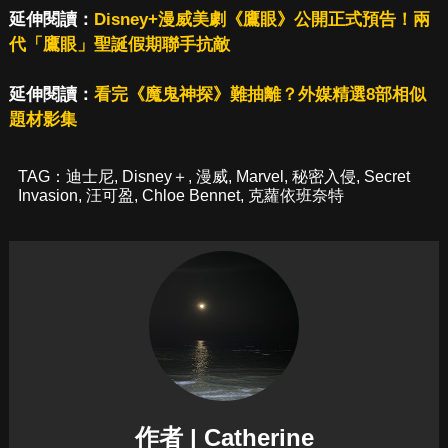
延伸閱讀：
Disney+漫威美劇《鷹眼》公開正式預告！兩
代「鷹眼」聖誕假期聯手抗敵
延伸閱讀：
看完《魔鬼神探》難抽離？外媒精選8部相似
題材影集
TAG：
迪士尼
,
Disney＋
,
漫威
,
Marvel
,
秘密入侵
,
Secret
Invasion
,
汪可盈
,
Chloe Bennet
,
克蘿依班奈特
作者 | Catherine