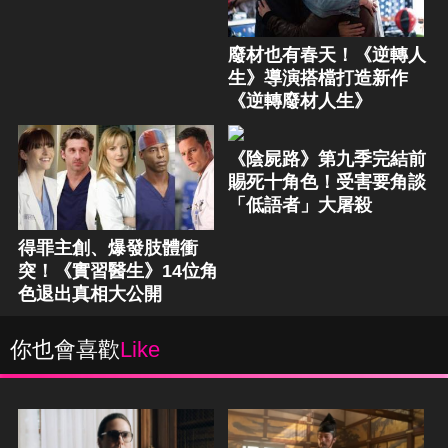
廢材也有春天！《逆轉人
生》導演搭檔打造新作
《逆轉廢材人生》
《陰屍路》第九季完結前
賜死十角色！受害要角談
「低語者」大屠殺
得罪主創、爆發肢體衝
突！《實習醫生》14位角
色退出真相大公開
你也會喜歡
Like