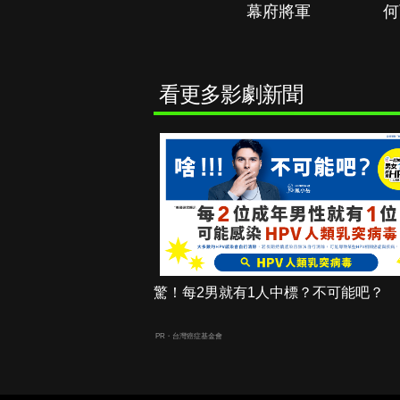
秘境春光
幕府將軍
何
看更多影劇新聞
驚！每2男就有1人中標？不可能吧？
PR・台灣癌症基金會