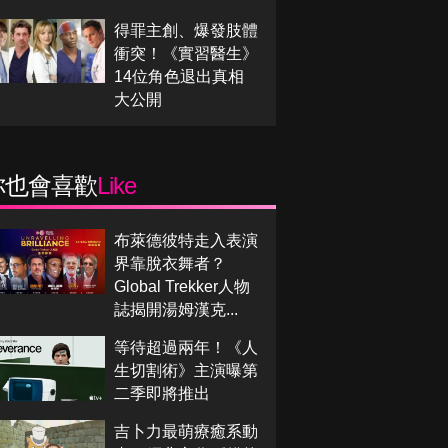
得罪主創、爆發肢體
衝突！《實習醫生》
14位角色退出真相
大公開
你也會喜歡
Like
布萊德彼特走入表演
界靠脫衣舞者？
Global Trekker人物
誌揭開湯姆漢克...
等待超過兩年！《人
生切割術》主演曝第
二季即將推出
吉卜力最萌療癒系動