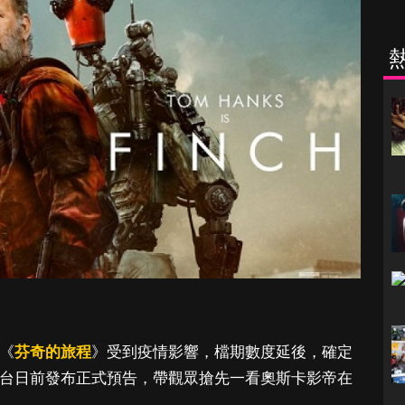
《
芬奇的旅程
》受到疫情影響，檔期數度延後，確定
該串流平台日前發布正式預告，帶觀眾搶先一看奧斯卡影帝在