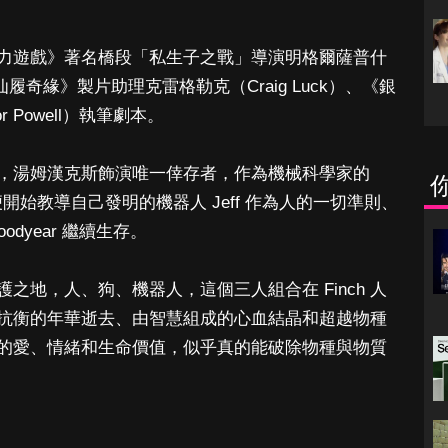
力遊戲》著名橋段「私生子之戰」導演明格爾薩普什
導，《仙履奇緣》製片助理克雷格勒克（Craig Luck）、《銀
Powell）執筆劇本。
，湯姆漢克斯飾演唯一倖存者，作為機械科學家的
便開始教導自己發明的機器人 Jeff 作為人的一切準則、
dyear 繼續生存。
之地，人、狗、機器人，這個三人組合在 Finch 人
抗衡的年華逝去、由智慧組成的心血結晶和超越物種
的愛、情緒和生命價值，似乎真的能破除物種與物質