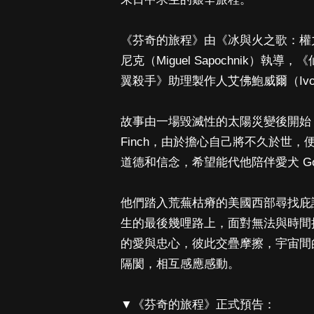
《芬奇的旅程》由《冰與火之歌：權
尼克（Miguel Sapochnik）執
翼殺手》助理製作人艾佛鮑威爾（Ivor 
故事由一場毀滅性的太陽災變後開始
Finch，由於擔心自己將不久於世，
道德和信念，希望能代他陪伴愛犬 Goo
他們踏入荒蕪枯瘠的美國西部尋找庇護
生的最後幾哩路上，面對無法與時間
的愛與忠心，彼此交疊摩擦，宇宙間
隔閡，相互感應感動。
▼《芬奇的旅程》正式預告：