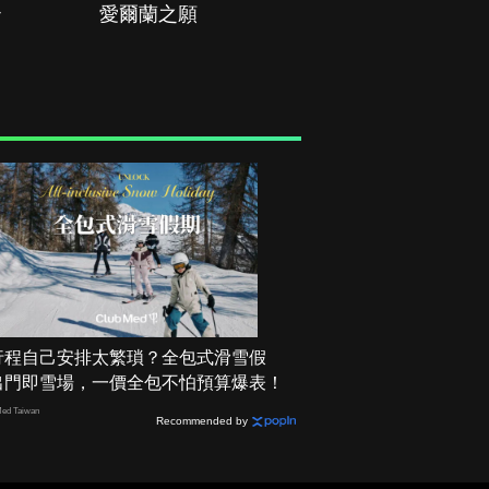
治
愛爾蘭之願
空戰群英
行程自己安排太繁瑣？全包式滑雪假
出門即雪場，一價全包不怕預算爆表！
ed Taiwan
Recommended by