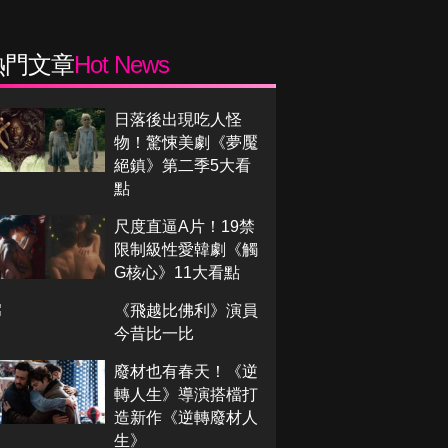
熱門文章
Hot News
日落後出現吃人怪
物！驚悚美劇《夢魘
絕鎮》第二季5大看
點
尺度直逼A片！19禁
限制級性愛韓劇《觸
G核心》11大看點
《飛越比佛利》演員
今昔比一比
廢材也有春天！《逆
轉人生》導演搭檔打
造新作《逆轉廢材人
生》