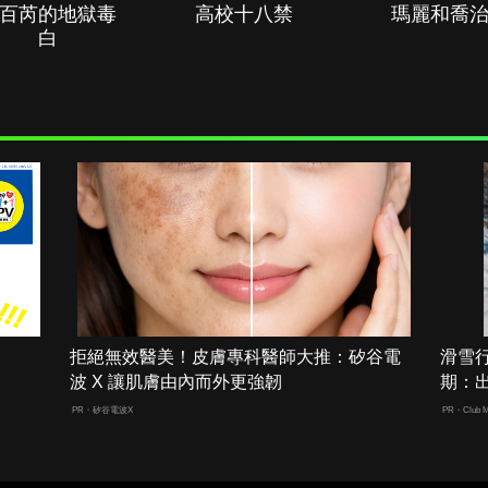
百芮的地獄毒
高校十八禁
瑪麗和喬
白
拒絕無效醫美！皮膚專科醫師大推：矽谷電
滑雪
波 X 讓肌膚由內而外更強韌
期：
PR・矽谷電波X
PR・Club M