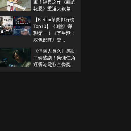
畫！經典之作《貓的
報恩》重返大銀幕
【Netflix單周排行榜
Top10】《3體》蟬
聯第一！《寄生獸：
灰色部隊》登...
《但願人長久》感動
口碑盛讚！吳慷仁角
逐香港電影金像獎