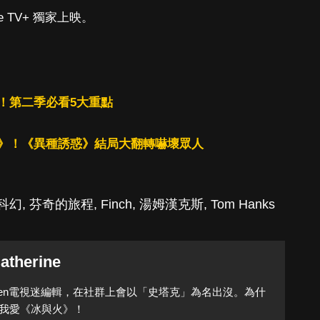
e TV+ 獨家上映。
！第二季必看5大重點
》！《異種誘惑》結局大翻轉嚇壞眾人
科幻
,
芬奇的旅程
,
Finch
,
湯姆漢克斯
,
Tom Hanks
atherine
Queen電視迷編輯，在社群上會以「史塔克」為名出沒。為什
我愛《冰與火》！