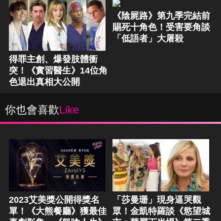
《陰屍路》第九季完結前
賜死十角色！受害要角談
「低語者」大屠殺
得罪主創、爆發肢體衝
突！《實習醫生》14位角
色退出真相大公開
你也會喜歡
Like
2023艾美獎公開得獎名
「莎曼珊」現身逼哭觀
單！《大熊餐廳》獲最佳
眾！金凱特羅談《慾望城