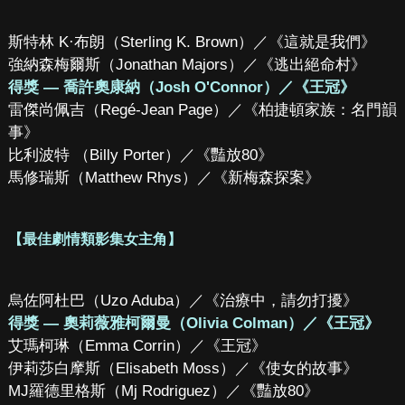
斯特林 K·布朗（Sterling K. Brown）／《這就是我們》
強納森梅爾斯（Jonathan Majors）／《逃出絕命村》
得獎 — 喬許奧康納（Josh O'Connor）／《王冠》
雷傑尚佩吉（Regé-Jean Page）／《柏捷頓家族：名門韻
事》
比利波特 （Billy Porter）／《豔放80》
馬修瑞斯（Matthew Rhys）／《新梅森探案》
【最佳劇情類影集女主角】
烏佐阿杜巴（Uzo Aduba）／《治療中，請勿打擾》
得獎 — 奧莉薇雅柯爾曼（Olivia Colman）／《王冠》
艾瑪柯琳（Emma Corrin）／《王冠》
伊莉莎白摩斯（Elisabeth Moss）／《使女的故事》
MJ羅德里格斯（Mj Rodriguez）／《豔放80》