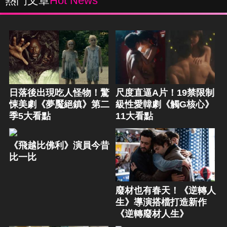
熱門文章
Hot News
日落後出現吃人怪物！驚
尺度直逼A片！19禁限制
悚美劇《夢魘絕鎮》第二
級性愛韓劇《觸G核心》
季5大看點
11大看點
《飛越比佛利》演員今昔
比一比
廢材也有春天！《逆轉人
生》導演搭檔打造新作
《逆轉廢材人生》