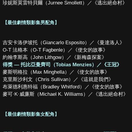
珍妮斯莫雷特貝爾（Jurnee Smollett）／《逃出絕命村》
【最佳劇情類影集男配角】
吉安卡洛伊坡托（Giancarlo Esposito）／《曼達洛人》
O-T 法格本（O-T Fagbenle）／《使女的故事》
約翰李斯高（John Lithgow）／《新梅森探案》
得獎 — 托比亞曼齊司（Tobias Menzies）／《王冠》
麥斯明格拉（Max Minghella）／《使女的故事》
克里斯沙利文（Chris Sullivan）／《這就是我們》
布萊德利惠特福（Bradley Whitford）／《使女的故事》
麥可·K·威廉斯（Michael K. Williams）／《逃出絕命村》
【最佳劇情類影集女配角】