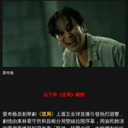
愛奇藝
以下有《逆局》劇情
愛奇藝原創華劇《
逆局
》上週五全球首播引發熱烈迴響，
劇情由東林看守所和昌榕分局雙線拉開序幕，周渝民飾演