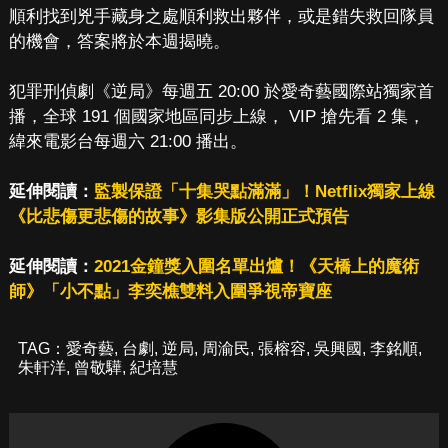
順利找到兇手藏身之處順利救出夥伴，或是錯失救回隊員
的機會，答案將於本週揭曉。
犯罪刑偵劇《逆局》每週五 20:00 於愛奇藝國際站獨家首
播，全球 191 個國家地區同步上線， VIP 搶先看 2 集，
緯來電影台每週六 21:00 播出。
延伸閱讀：
監製保證「十集哭點滿滿」！Netflix獨家上線
《比悲傷更悲傷的故事》影集版公開正式預告
延伸閱讀：
2021金鐘獎入圍名單出爐！《天橋上的魔術
師》「小不點」李奕樵雙料入圍爭視帝寶座
TAG：
愛奇藝
,
台劇
,
逆局
,
周渝民
,
張榕容
,
吳興國
,
李銘順
,
朱軒洋
,
曾敬驊
,
紀培慧