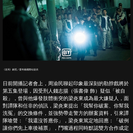
《逆局》劇照／愛奇藝國際站提供
日前開播記者會上，周渝民聊起印象最深刻的勒脖戲將於
第五集登場，因受刑人錢志揚（張書偉 飾）疑似「被自
殺」，曾與他爆發肢體衝突的梁炎東成為最大嫌疑人，面
對譚隊和任非的偵訊，梁炎東提出「我幫你破案、你幫我
洗冤」的交換條件，並強勢帶走警方的辦案資料，引來譚
隊嗆聲：「我還沒答應你」，梁炎東篤定地回應：「破例
讓你們先上車後補票」，鬥嘴過程同時默認雙方合作成定