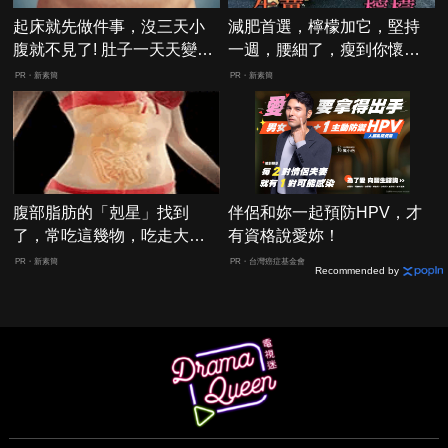
起床就先做件事，沒三天小
減肥首選，檸檬加它，堅持
腹就不見了! 肚子一天天變
一週，腰細了，瘦到你懷疑
小！
人生
PR・新素簡
PR・新素簡
腹部脂肪的「剋星」找到
伴侶和妳一起預防HPV，才
了，常吃這幾物，吃走大肚
有資格說愛妳！
囊，瘦出小蠻腰
PR・新素簡
PR・台灣癌症基金會
Recommended by