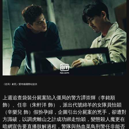
《逆局》劇照／愛奇藝國際站提供
上週追查袋裝分屍案陷入僵局的警方譚崇輝（李銘順
飾）、任非（朱軒洋 飾），派出代號綿羊的女隊員怡穎
（辛樂兒 飾）假扮孕婦，企圖引出分屍案的兇手，卻遭對
方識破，以調虎離山之計成功綁走怡穎，變態殺人魔更在
暗網宣告要直播肢解過程，警隊與熱血菜鳥刑警任非能否