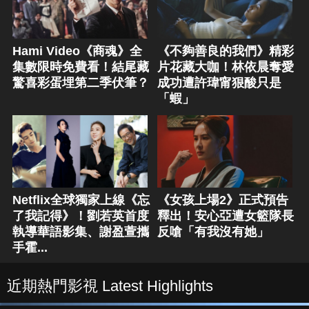
Hami Video《商魂》全
《不夠善良的我們》精彩
集數限時免費看！結尾藏
片花藏大咖！林依晨奪愛
驚喜彩蛋埋第二季伏筆？
成功遭許瑋甯狠酸只是
「蝦」
Netflix全球獨家上線《忘
《女孩上場2》正式預告
了我記得》！劉若英首度
釋出！安心亞遭女籃隊長
執導華語影集、謝盈萱攜
反嗆「有我沒有她」
手霍...
近期熱門影視 Latest Highlights