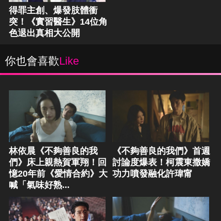
得罪主創、爆發肢體衝
突！《實習醫生》14位角
色退出真相大公開
你也會喜歡
Like
林依晨《不夠善良的我
《不夠善良的我們》首週
們》床上親熱賀軍翔！回
討論度爆表！柯震東撒嬌
憶20年前《愛情合約》大
功力噴發融化許瑋甯
喊「氣味好熟...