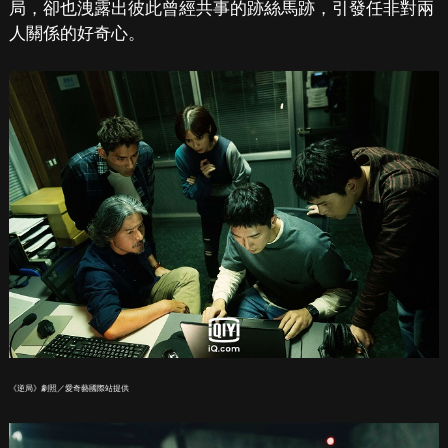
局，卻也洩露出彼此曾經共事的跡絲馬跡，引發任非對兩
人關係的好奇心。
《逆局》劇照／愛奇藝國際站提供