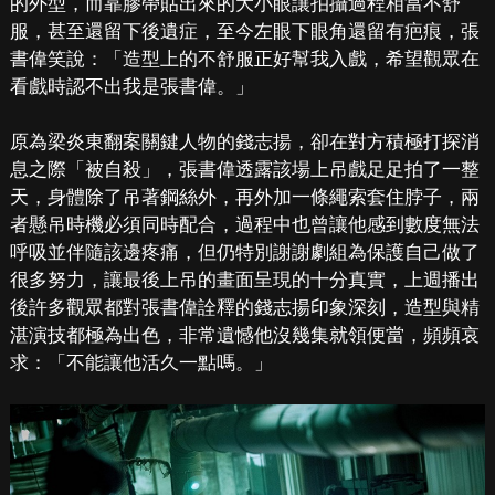
的外型，而靠膠帶貼出來的大小眼讓拍攝過程相當不舒
服，甚至還留下後遺症，至今左眼下眼角還留有疤痕，張
書偉笑說：「造型上的不舒服正好幫我入戲，希望觀眾在
看戲時認不出我是張書偉。」
原為梁炎東翻案關鍵人物的錢志揚，卻在對方積極打探消
息之際「被自殺」，張書偉透露該場上吊戲足足拍了一整
天，身體除了吊著鋼絲外，再外加一條繩索套住脖子，兩
者懸吊時機必須同時配合，過程中也曾讓他感到數度無法
呼吸並伴隨該邊疼痛，但仍特別謝謝劇組為保護自己做了
很多努力，讓最後上吊的畫面呈現的十分真實，上週播出
後許多觀眾都對張書偉詮釋的錢志揚印象深刻，造型與精
湛演技都極為出色，非常遺憾他沒幾集就領便當，頻頻哀
求：「不能讓他活久一點嗎。」