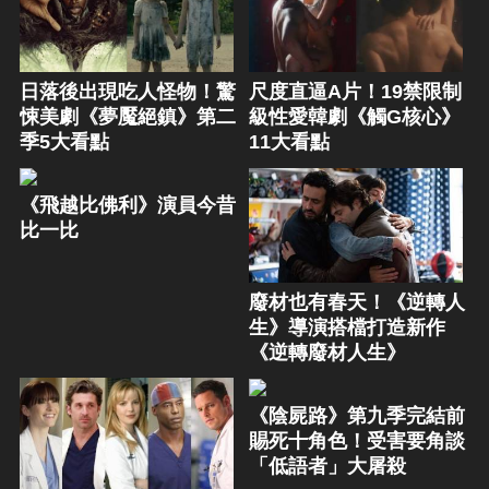
日落後出現吃人怪物！驚
尺度直逼A片！19禁限制
悚美劇《夢魘絕鎮》第二
級性愛韓劇《觸G核心》
季5大看點
11大看點
《飛越比佛利》演員今昔
比一比
廢材也有春天！《逆轉人
生》導演搭檔打造新作
《逆轉廢材人生》
《陰屍路》第九季完結前
賜死十角色！受害要角談
「低語者」大屠殺