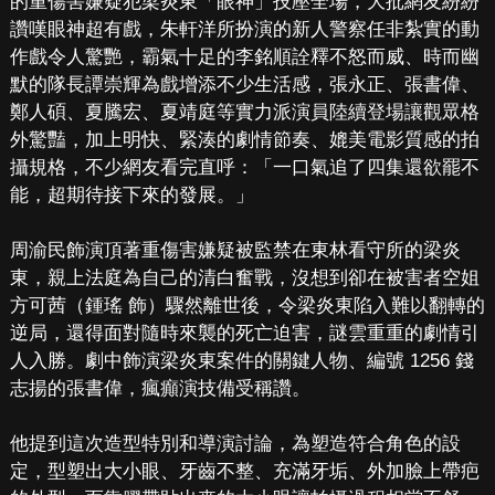
的重傷害嫌疑犯梁炎東「眼神」技壓全場，大批網友紛紛
讚嘆眼神超有戲，朱軒洋所扮演的新人警察任非紮實的動
作戲令人驚艷，霸氣十足的李銘順詮釋不怒而威、時而幽
默的隊長譚崇輝為戲增添不少生活感，張永正、張書偉、
鄭人碩、夏騰宏、夏靖庭等實力派演員陸續登場讓觀眾格
外驚豔，加上明快、緊湊的劇情節奏、媲美電影質感的拍
攝規格，不少網友看完直呼：「一口氣追了四集還欲罷不
能，超期待接下來的發展。」
周渝民飾演頂著重傷害嫌疑被監禁在東林看守所的梁炎
東，親上法庭為自己的清白奮戰，沒想到卻在被害者空姐
方可茜（鍾瑤 飾）驟然離世後，令梁炎東陷入難以翻轉的
逆局，還得面對隨時來襲的死亡迫害，謎雲重重的劇情引
人入勝。劇中飾演梁炎東案件的關鍵人物、編號 1256 錢
志揚的張書偉，瘋癲演技備受稱讚。
他提到這次造型特別和導演討論，為塑造符合角色的設
定，型塑出大小眼、牙齒不整、充滿牙垢、外加臉上帶疤