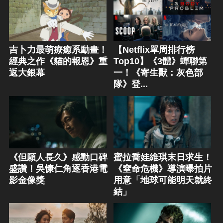
吉卜力最萌療癒系動畫！
【Netflix單周排行榜
經典之作《貓的報恩》重
Top10】《3體》蟬聯第
返大銀幕
一！《寄生獸：灰色部
隊》登...
《但願人長久》感動口碑
蜜拉喬娃維琪末日求生！
盛讚！吳慷仁角逐香港電
《窒命危機》導演曝拍片
影金像獎
用意「地球可能明天就終
結」