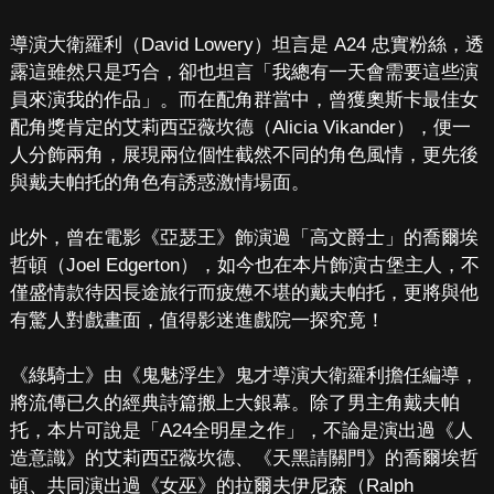
導演大衛羅利（David Lowery）坦言是 A24 忠實粉絲，透
露這雖然只是巧合，卻也坦言「我總有一天會需要這些演
員來演我的作品」。而在配角群當中，曾獲奧斯卡最佳女
配角獎肯定的艾莉西亞薇坎德（Alicia Vikander），便一
人分飾兩角，展現兩位個性截然不同的角色風情，更先後
與戴夫帕托的角色有誘惑激情場面。
此外，曾在電影《亞瑟王》飾演過「高文爵士」的喬爾埃
哲頓（Joel Edgerton），如今也在本片飾演古堡主人，不
僅盛情款待因長途旅行而疲憊不堪的戴夫帕托，更將與他
有驚人對戲畫面，值得影迷進戲院一探究竟！
《綠騎士》由《鬼魅浮生》鬼才導演大衛羅利擔任編導，
將流傳已久的經典詩篇搬上大銀幕。除了男主角戴夫帕
托，本片可說是「A24全明星之作」，不論是演出過《人
造意識》的艾莉西亞薇坎德、《天黑請關門》的喬爾埃哲
頓、共同演出過《女巫》的拉爾夫伊尼森（Ralph