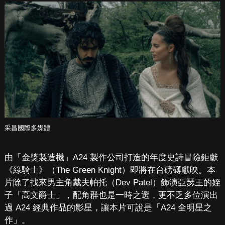
采昌國際多媒體
由「金獎製造機」A24 製作公司打造的年度史詩冒險鉅獻
《綠騎士》（The Green Knight）即將在台磅礡獻映。本
片除了找來男主角戴夫帕托（Dev Patel）飾演亞瑟王的姪
子「高文爵士」，配角群也是一時之選，更不乏多位演出
過 A24 經典作品的影星，讓本片可說是「A24 全明星之
作」。