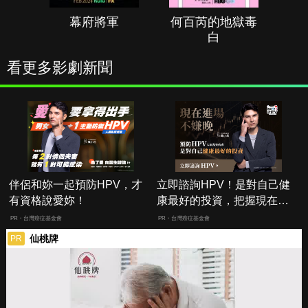
幕府將軍
何百芮的地獄毒
白
看更多影劇新聞
伴侶和妳一起預防HPV，才
立即諮詢HPV！是對自己健
有資格說愛妳！
康最好的投資，把握現在不
嫌晚！
PR・台灣癌症基金會
PR・台灣癌症基金會
仙桃牌
PR