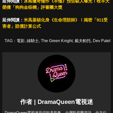
延伸閱讀：
冰島獵奇懼作《羊懼》預告駭人曝光！牧羊犬
榮獲「狗狗金棕櫚」評審團大獎
延伸閱讀：
米高基頓化身《生命理賠師》！揭密「911受
害者」賠償計算公式
TAG：
電影
,
綠騎士
,
The Green Knight
,
戴夫帕托
,
Dev Patel
作者 | DramaQueen電視迷
DramaQueen電視迷提供歐美影集、台灣影視圈資訊，全方位