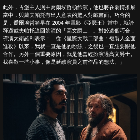
此外，古堡主人則由喬爾埃哲頓飾演，他也將在劇情推展
當中，與戴夫帕托有出人意表的驚人對戲畫面。巧合的
是，喬爾埃哲頓早在 2004 年電影《亞瑟王》當中，就詮
釋過戴夫帕托這回飾演的「高文爵士」。對於這個巧合，
導演大衛羅利表示：「從《星際大戰二部曲：複製人全面
進攻》以來，我就一直是他的粉絲，之後也一直想要跟他
合作。另外一個重要原因，就是他曾經扮演過高文爵士。
我喜歡一些小事，像是延續演員之前作品的想法。」