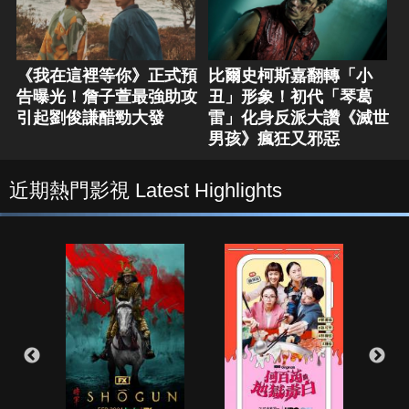
《我在這裡等你》正式預
比爾史柯斯嘉翻轉「小
告曝光！詹子萱最強助攻
丑」形象！初代「琴葛
引起劉俊謙醋勁大發
雷」化身反派大讚《滅世
男孩》瘋狂又邪惡
近期熱門影視 Latest Highlights