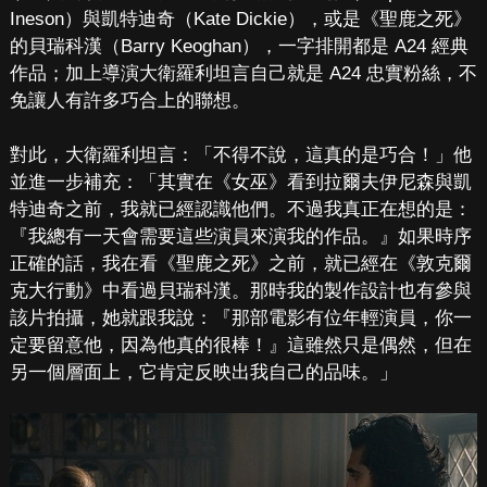
Ineson）與凱特迪奇（Kate Dickie），或是《聖鹿之死》
的貝瑞科漢（Barry Keoghan），一字排開都是 A24 經典
作品；加上導演大衛羅利坦言自己就是 A24 忠實粉絲，不
免讓人有許多巧合上的聯想。
對此，大衛羅利坦言：「不得不說，這真的是巧合！」他
並進一步補充：「其實在《女巫》看到拉爾夫伊尼森與凱
特迪奇之前，我就已經認識他們。不過我真正在想的是：
『我總有一天會需要這些演員來演我的作品。』如果時序
正確的話，我在看《聖鹿之死》之前，就已經在《敦克爾
克大行動》中看過貝瑞科漢。那時我的製作設計也有參與
該片拍攝，她就跟我說：『那部電影有位年輕演員，你一
定要留意他，因為他真的很棒！』這雖然只是偶然，但在
另一個層面上，它肯定反映出我自己的品味。」