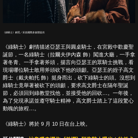
《綠騎士》劇照／采昌國際多媒體提供
《綠騎士》劇情描述亞瑟王與圓桌騎士，在宮殿中歡慶聖
誕節，一名綠騎士（拉爾夫伊內森 飾）闖進大廳，一手拿
著冬青、一手拿著斧頭，揚言向亞瑟王的眾騎士挑戰，看
現場哪位騎士敢用斧頭砍下他的頭顱。亞瑟王的姪子高文
爵士（戴夫帕托 飾）挺身而出，砍下綠騎士的頭。沒想到
綠騎士竟舉著被砍下的頭顱，要求高文爵士在隔年聖誕
節，必須回到綠教堂找他，並接受他的回砍…。一年後，
為了兌現承諾並遵守騎士精神，高文爵士踏上了這段驚心
動魄的旅程…。
《綠騎士》將於 9 月 10 日在台上映。