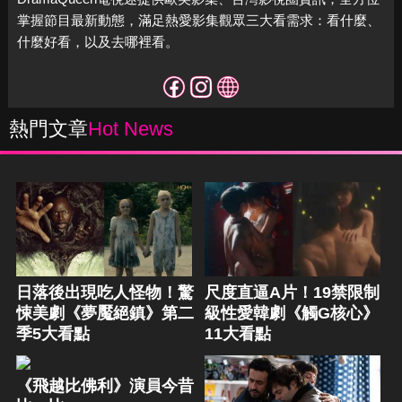
掌握節目最新動態，滿足熱愛影集觀眾三大看需求：看什麼、
什麼好看，以及去哪裡看。
熱門文章
Hot News
日落後出現吃人怪物！驚
尺度直逼A片！19禁限制
悚美劇《夢魘絕鎮》第二
級性愛韓劇《觸G核心》
季5大看點
11大看點
《飛越比佛利》演員今昔