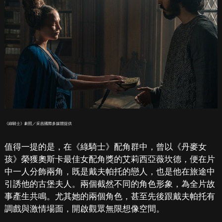
《綠騎士》劇照／采昌國際多媒體提供
值得一提的是，在《綠騎士》配角群中，曾以《丹麥女
孩》榮獲奧斯卡最佳女配角獎的艾莉西亞薇坎德，便在片
中一人分飾兩角，既是戴夫帕托的戀人，也是他在旅途中
引誘他的古堡夫人。兩個截然不同的角色形象，為全片故
事產生共鳴。尤其她的兩個角色，甚至先後跟戴夫帕托有
調戲與激情場面，開啟觀眾無限想像空間。