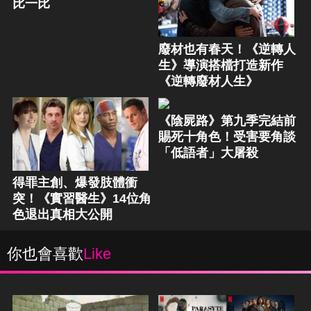
比一比
廢材也有春天！《逆轉人
生》導演搭檔打造新作
《逆轉廢材人生》
《陰屍路》第九季完結前
賜死十角色！受害要角談
「低語者」大屠殺
得罪主創、爆發肢體衝
突！《實習醫生》14位角
色退出真相大公開
你也會喜歡
Like