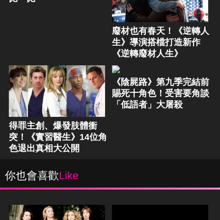
廢材也有春天！《逆轉人
生》導演搭檔打造新作
《逆轉廢材人生》
《陰屍路》第九季完結前
賜死十角色！受害要角談
「低語者」大屠殺
得罪主創、爆發肢體衝
突！《實習醫生》14位角
色退出真相大公開
你也會喜歡
Like