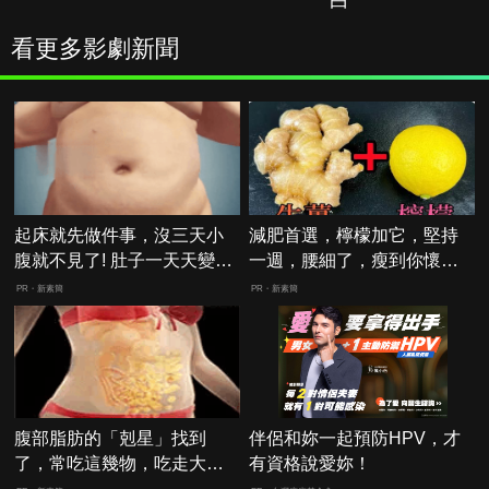
白
看更多影劇新聞
起床就先做件事，沒三天小
減肥首選，檸檬加它，堅持
腹就不見了! 肚子一天天變
一週，腰細了，瘦到你懷疑
小！
人生
PR・新素簡
PR・新素簡
腹部脂肪的「剋星」找到
伴侶和妳一起預防HPV，才
了，常吃這幾物，吃走大肚
有資格說愛妳！
囊，瘦出小蠻腰