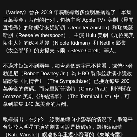
《Variety》曾在 2019 年底報導過多位明星擠進了「單集
百萬美金」片酬的行列，包括主演 Apple TV+ 美劇《晨間
直播秀》的珍妮佛安妮斯頓（Jennifer Aniston）和瑞絲薇
斯朋（Reese Witherspoon）、主演 Hulu 美劇《九位完美
陌生人》的妮可基嫚（Nicole Kidman）和 Netflix 影集
《太空部隊》的史提夫卡爾（Steve Carell）等人。
不過才短短不到兩年，如今這個數字已不夠看，據傳小勞
勃道尼（Robert Downey Jr.）為 HBO 製作並參演小說改
編影集《同情者》（The Sympathizer）已接近每集 200
萬美金的價碼。而克里斯普瑞特（Chris Pratt）則傳聞在
Amazon 美劇《終結清單》（The Terminal List）中，可
拿到單集 140 萬美金的片酬。
報導指出，在如今一線明星轉向小螢幕的情況下，串流平
台對於大明星主演的劇集可說是搶破頭，凱特溫絲蕾
（Kate Winslet）睽違多年重返小螢幕的《東城奇案》