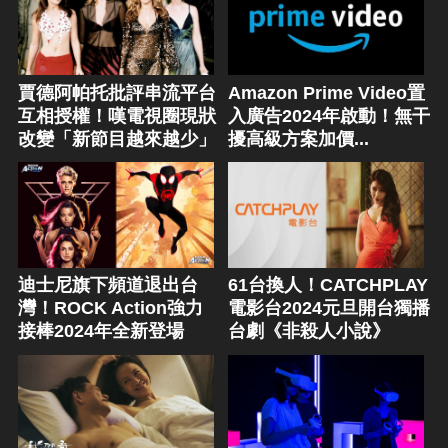
賈德阿帕托批評串流平台
Amazon Prime Video置
互相授權！嘆電視圈現狀
入廣告2024年啟動！無干
改變「新節目越來越少」
擾高級方案加價...
迪士尼旗下頻道退出台
61台換人！CATCHPLAY
灣！ROCK Action強力
電影台2024元旦開台獨播
接棒2024年全新登場
台劇《非殺人小說》