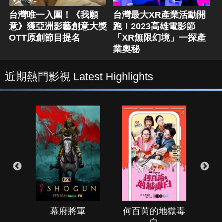
台灣唯一入圍！《我願
台灣最大XR產業活動開
意》獲亞洲影藝創意大獎
跑！2023高雄電影節
OTT原創節目提名
「XR無限幻境」一探產
業奧秘
近期熱門影視 Latest Highlights
幕府將軍
何百芮的地獄毒