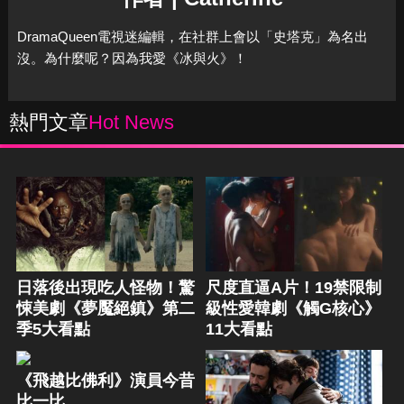
DramaQueen電視迷編輯，在社群上會以「史塔克」為名出
沒。為什麼呢？因為我愛《冰與火》！
熱門文章
Hot News
日落後出現吃人怪物！驚
尺度直逼A片！19禁限制
悚美劇《夢魘絕鎮》第二
級性愛韓劇《觸G核心》
季5大看點
11大看點
《飛越比佛利》演員今昔
比一比