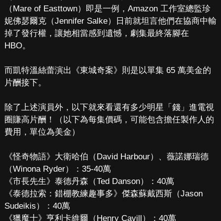
（Mare of Easttown）即是一例，Amazon 工作室總監珍
妮佛瑟爾克（Jennifer Salke）日前就坦言他們在協商中輸
掉了發行權，讓她相當感到遺憾，劇集最終落腳在
HBO。
而凱特溫絲蕾演出《東城奇案》則是以單集 65 萬美金的
片酬接下。
除了上述演員外，以下就來看還有多少明星「錢」進電視
圈賺高片酬！（以下為每集價碼，可能包含擔任製作人的
費用，單位為美金）
《怪奇物語》大衛哈伯（David Harbour）、薇諾娜瑞德
（Winona Ryder）：35-40萬
《市長先生》泰德丹森（Ted Danson）：40萬
《泰德拉索：錯棚教練趣事多》傑森蘇戴西斯（Jason
Sudeikis）：40萬
《獵魔士》亨利卡維爾（Henry Cavill）：40萬