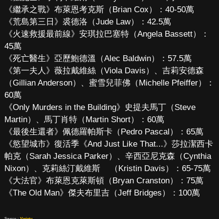
《繼承之戰》布萊恩考克斯（Brian Cox）：40-50萬
《荒島第三日》裘德洛（Jude Law）：42.5萬
《火速救援最前線》安琪拉巴塞特（Angela Bassett）：
45萬
《死亡醫生》亞歷鮑德溫（Alec Baldwin）：57.5萬
《第一夫人》薇拉戴維絲（Viola Davis）、吉莉安德森
（Gillian Anderson）、蜜雪兒菲佛（Michelle Pfeiffer）：
60萬
《Only Murders in the Building》史提夫馬丁（Steve
Martin）、馬丁肖特（Martin Short）：60萬
《最後生還者》佩德羅帕斯卡（Pedro Pascal）：65萬
《慾望城市》復活季《And Just Like That...》莎拉潔西卡
帕克（Sarah Jessica Parker）、辛西亞尼克森（Cynthia
Nixon）、克莉絲汀戴維斯 （Kristin Davis）：65-75萬
《大法官》布萊恩克萊斯頓（Bryan Cranston）：75萬
《The Old Man》傑夫布里吉（Jeff Bridges）：100萬
Source：
Variety