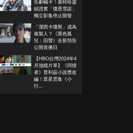
生劇喊卡！基特哈靈
頓證實「瓊恩雪諾」
獨立影集停止開發
「潔西卡瓊斯」成為
複製人？《黑色孤
兒：回聲》全新預告
公開首播日
【HBO台灣2024年4
月強檔片單】《同情
者》普利茲小說獎改
編！眾星雲集《小
行...