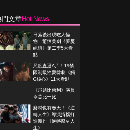
熱門文章
Hot News
日落後出現吃人怪
物！驚悚美劇《夢魘
絕鎮》第二季5大看
點
尺度直逼A片！19禁
限制級性愛韓劇《觸
G核心》11大看點
《飛越比佛利》演員
今昔比一比
廢材也有春天！《逆
轉人生》導演搭檔打
造新作《逆轉廢材人
生》