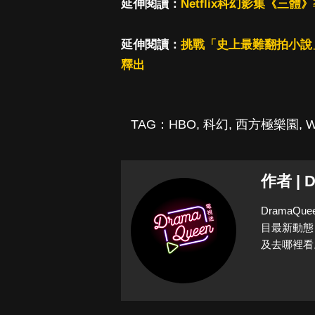
延伸閱讀：
Netflix科幻影集《
延伸閱讀：
挑戰「史上最難翻拍小說」
釋出
TAG：
HBO
,
科幻
,
西方極樂園
,
W
作者 | 
Drama
目最新動態
及去哪裡看