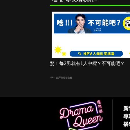
驚！每2男就有1人中標？不可能吧？
PR・台灣癌症基金會
新
專
播