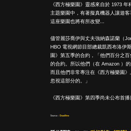
《西方極樂園》靈感來自於 1973
主題樂園中，有著擬真機器人讓遊客
這座樂園也將有所改變...
儘管麗莎喬伊與丈夫強納森諾蘭（Jonat
HBO 電視網節目部總裁凱西布洛伊斯（
園》第五季的合約，「他們百分之百
的合約。所以他們（在 Amazon
而且他們非常專注在《西方極樂園》
忽視這部分的。」
《西方極樂園》第四季尚未公布首播
Source：
Deadline