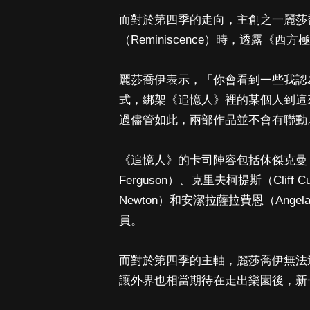
而對於第四季的走向，主創之一麗莎喬伊
（Reminiscence）時，透露《
麗莎喬伊表示，「你會看到一些我認
式，綁架《追憶人》裡的某個人到這
過儘管如此，兩部作品並不會有聯動
《追憶人》的卡司陣容包括休傑克曼（Hug
Ferguson）、克里夫柯提斯（Cliff C
Newton）和安潔拉薩拉費恩（Ange
員。
而對於第四季的主軸，麗莎喬伊無法透露
讓外界也相當期待在走出樂園後，新