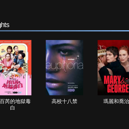
hts
百芮的地獄毒
高校十八禁
瑪麗和喬
白