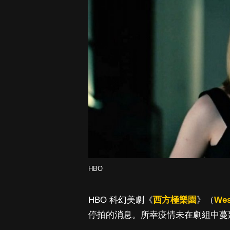
HBO
HBO 科幻美劇《
西方極樂園
》（
Wes
停拍的消息。所幸疫情未在劇組中蔓