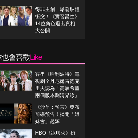
得罪主創、爆發肢體
衝突！《實習醫生》
14位角色退出真相
大公開
你也會喜歡
Like
客串《哈利波特》電
視劇？丹尼爾雷德克
里夫認為「高層希望
兩個版本劃清界線」
《沙丘：預言》發布
前導預告！揭開「姐
妹會」起源
HBO《冰與火》衍