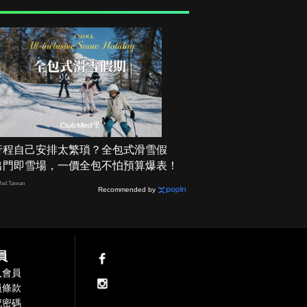
行程自己安排太繁瑣？全包式滑雪假
出門即雪場，一價全包不怕預算爆表！
ed Taiwan
Recommended by
員
入會員
員條款
記密碼