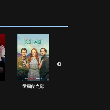
治
愛爾蘭之願
空戰群英