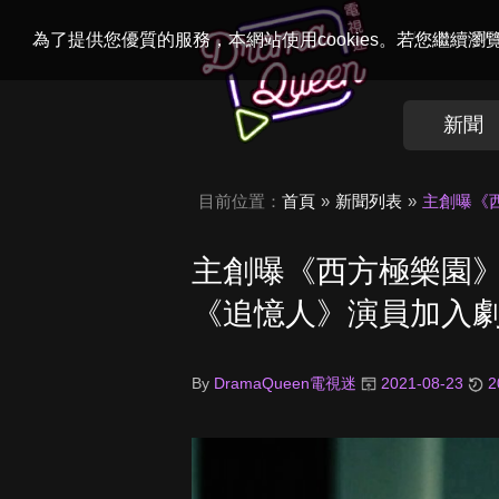
Welcome to
Dr
為了提供您優質的服務，本網站使用cookies。若您繼續
新聞
目前位置：
首頁
新聞列表
主創曝《
主創曝《西方極樂園
《追憶人》演員加入
By
DramaQueen電視迷
2021-08-23
2