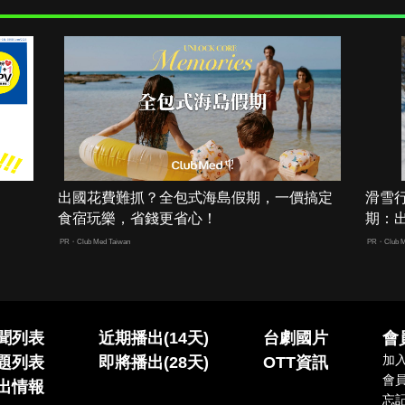
出國花費難抓？全包式海島假期，一價搞定
滑雪
食宿玩樂，省錢更省心！
期：
PR・Club Med Taiwan
PR・Club M
聞列表
近期播出(14天)
台劇國片
會
加
題列表
即將播出(28天)
OTT資訊
會
出情報
忘