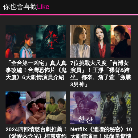
你也會喜歡
Like
「全台第一凶宅」真人真
7位挑戰大尺度「台灣女
事改編！台灣恐怖片《鬼
演員」！王淨「裸背&跨
天廈》6大劇情演員介紹
坐」都來、詹子萱「激戰
3男神」
2024四部情慾台劇推薦！
Netflix《遺贈的秘密》10
《愛愛內含光》柯震東飾
大劇情演員！延尚昊驚悚