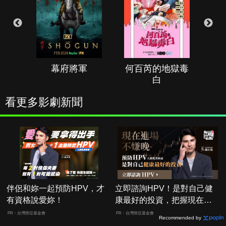
幕府將軍
何百芮的地獄毒
白
看更多影劇新聞
伴侶和妳一起預防HPV，才
立即諮詢HPV！是對自己健
有資格說愛妳！
康最好的投資，把握現在不
嫌晚！
PR・台灣癌症基金會
PR・台灣癌症基金會
Recommended by