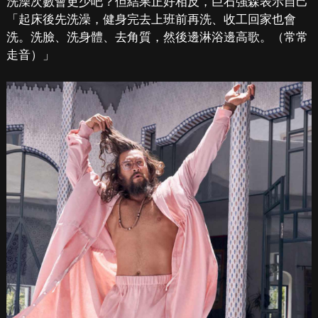
洗澡次數會更少吧？但結果正好相反，巨石強森表示自己
「起床後先洗澡，健身完去上班前再洗、收工回家也會
洗。洗臉、洗身體、去角質，然後邊淋浴邊高歌。（常常
走音）」