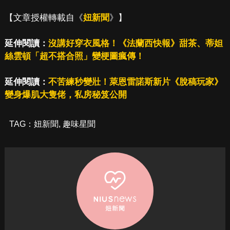
【文章授權轉載自《
妞新聞
》】
延伸閱讀：
沒講好穿衣風格！《法蘭西快報》甜茶、蒂妲
絲雲頓「超不搭合照」變梗圖瘋傳！
延伸閱讀：
不苦練秒變壯！萊恩雷諾斯新片《脫稿玩家》
變身爆肌大隻佬，私房秘笈公開
TAG：
妞新聞
,
趣味星聞