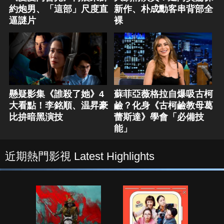
約炮男、「這部」尺度直
新作、朴成勳客串背部全
逼謎片
裸
懸疑影集《誰殺了她》4
蘇菲亞薇格拉自爆吸古柯
大看點！李銘順、温昇豪
鹼？化身《古柯鹼教母葛
比拚暗黑演技
蕾斯達》學會「必備技
能」
近期熱門影視 Latest Highlights