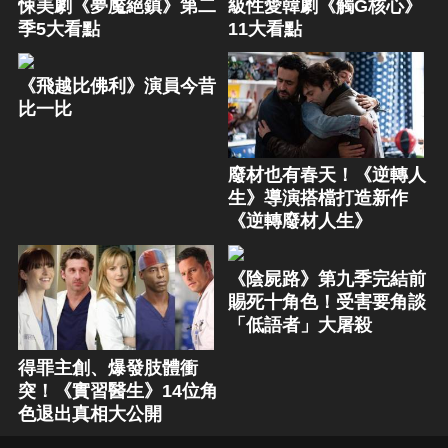
悚美劇《夢魘絕鎮》第二
級性愛韓劇《觸G核心》
季5大看點
11大看點
《飛越比佛利》演員今昔
比一比
廢材也有春天！《逆轉人
生》導演搭檔打造新作
《逆轉廢材人生》
《陰屍路》第九季完結前
賜死十角色！受害要角談
「低語者」大屠殺
得罪主創、爆發肢體衝
突！《實習醫生》14位角
色退出真相大公開