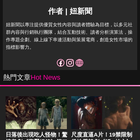
作者 | 妞新聞
妞新聞以專注提供優質女性內容與讀者體驗為目標，
以多元社
群內容與行銷執行團隊，結合互動技術、讀者分析演算法，
操
作專題企劃、線上線下串連活動與策展電商，
創造女性市場的
指標影響力。
熱門文章
Hot News
日落後出現吃人怪物！驚
尺度直逼A片！19禁限制