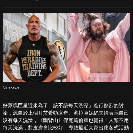
Niusnews
好萊塢巨星近來為了「該不該每天洗澡」進行熱烈的討
論，源自於上個月艾希頓庫奇、蜜拉庫妮絲夫婦表示自己
沒有每天洗澡，《斷背山》傑克葛倫霍也覺得「人類不用
每天洗澡，對皮膚會比較好」導致最近大家出席各式活動