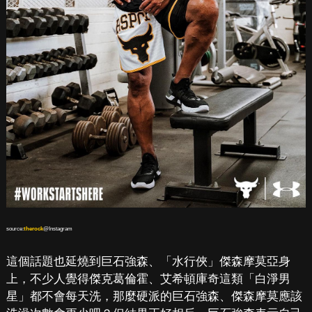
source:
therock
@Instagram
這個話題也延燒到巨石強森、「水行俠」傑森摩莫亞身
上，不少人覺得傑克葛倫霍、艾希頓庫奇這類「白淨男
星」都不會每天洗，那麼硬派的巨石強森、傑森摩莫應該