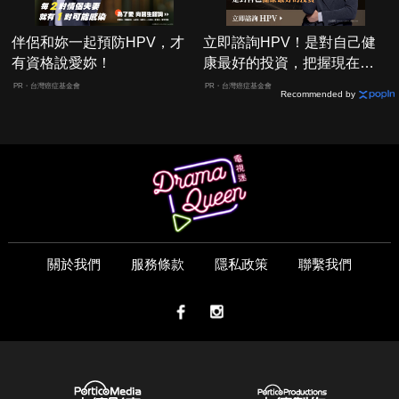
伴侶和妳一起預防HPV，才
立即諮詢HPV！是對自己健
有資格說愛妳！
康最好的投資，把握現在不
嫌晚！
PR・台灣癌症基金會
PR・台灣癌症基金會
Recommended by
關於我們
服務條款
隱私政策
聯繫我們