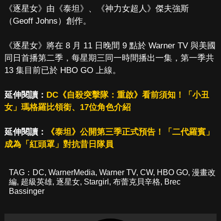
《逐星女》由《泰坦》、《神力女超人》傑夫強斯
（Geoff Johns）創作。
《逐星女》將在 8 月 11 日晚間 9 點於 Warner TV 與美國
同日首播第二季，每星期三同一時間播出一集，第一季共
13 集目前已於 HBO GO 上線。
延伸閱讀：
DC《自殺突擊隊：重啟》看前須知！「小丑
女」瑪格羅比領銜、17位角色介紹
延伸閱讀：
《泰坦》公開第三季正式預告！「二代羅賓」
成為「紅頭罩」對抗昔日隊員
TAG：
DC
,
WarnerMedia
,
Warner TV
,
CW
,
HBO GO
,
漫畫改
編
,
超級英雄
,
逐星女
,
Stargirl
,
布蕾克貝辛格
,
Brec
Bassinger