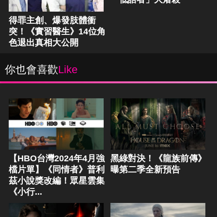
得罪主創、爆發肢體衝
突！《實習醫生》14位角
色退出真相大公開
你也會喜歡
Like
【HBO台灣2024年4月強
黑綠對決！《龍族前傳》
檔片單】《同情者》普利
曝第二季全新預告
茲小說獎改編！眾星雲集
《小行...