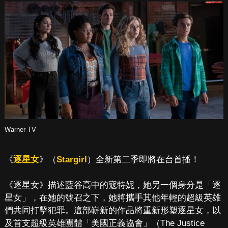
Warner TV
《
逐星女
》（
Stargirl
）全新第二季即將在台首播！
《逐星女》描述藍谷高中的寇特妮，她另一個身分是「逐
星女」，在她的號召之下，她將攜手其他年輕的超級英雄
們共同打擊犯罪。這部嶄新的作品將重新形塑逐星女，以
及首支超級英雄團體「美國正義協會」（The Justice