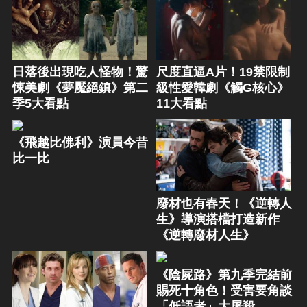
日落後出現吃人怪物！驚
尺度直逼A片！19禁限制
悚美劇《夢魘絕鎮》第二
級性愛韓劇《觸G核心》
季5大看點
11大看點
《飛越比佛利》演員今昔
比一比
廢材也有春天！《逆轉人
生》導演搭檔打造新作
《逆轉廢材人生》
《陰屍路》第九季完結前
賜死十角色！受害要角談
「低語者」大屠殺