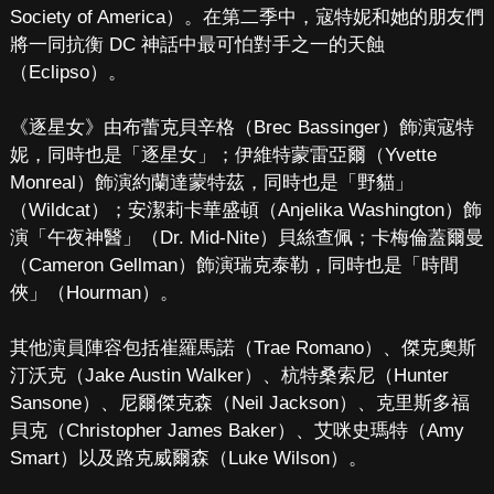
Society of America）。在第二季中，寇特妮和她的朋友們
將一同抗衡 DC 神話中最可怕對手之一的天蝕
（Eclipso）。
《逐星女》由布蕾克貝辛格（Brec Bassinger）飾演寇特
妮，同時也是「逐星女」；伊維特蒙雷亞爾（Yvette
Monreal）飾演約蘭達蒙特茲，同時也是「野貓」
（Wildcat）；安潔莉卡華盛頓（Anjelika Washington）飾
演「午夜神醫」（Dr. Mid-Nite）貝絲查佩；卡梅倫蓋爾曼
（Cameron Gellman）飾演瑞克泰勒，同時也是「時間
俠」（Hourman）。
其他演員陣容包括崔羅馬諾（Trae Romano）、傑克奧斯
汀沃克（Jake Austin Walker）、杭特桑索尼（Hunter
Sansone）、尼爾傑克森（Neil Jackson）、克里斯多福
貝克（Christopher James Baker）、艾咪史瑪特（Amy
Smart）以及路克威爾森（Luke Wilson）。