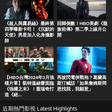
《超人與露易絲》最終第
回歸倒數！HBO美劇《龍
四季曝新卡司！《沉默的
族前傳》第二季上線月公
天使》男星加入化身攝影
開
師
【HBO台灣2024年3月強
再披閃電俠戰袍？葛蘭高
檔片單】凱特溫絲蕾面臨
斯汀喊話「如果詹姆斯岡
《強權之末》！蓋瑞奇打
恩找我，我願意」
造《絕...
近期熱門影視 Latest Highlights