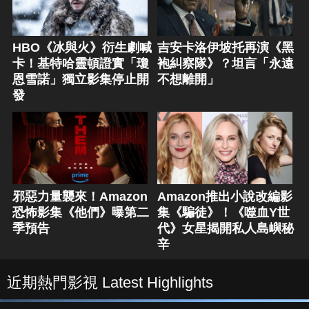
HBO《冰與火》衍生劇喊
吉安卡洛伊坡托再演《黑
卡！基特哈靈頓證實「瓊
袍糾察隊》？坦言「永遠
恩雪諾」獨立影集停止開
不想離開」
發
邪惡力量襲來！Amazon
Amazon推出小說改編影
恐怖影集《他們》曝第二
集《騙徒》！《噬血Y世
季預告
代》女星揭開私人島嶼秘
辛
近期熱門影視 Latest Highlights