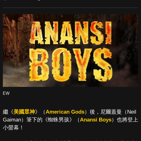
EW
繼《
美國眾神
》（
American Gods
）後，尼爾蓋曼（Neil
Gaiman）筆下的《蜘蛛男孩》（
Anansi Boys
）也將登上
小螢幕！