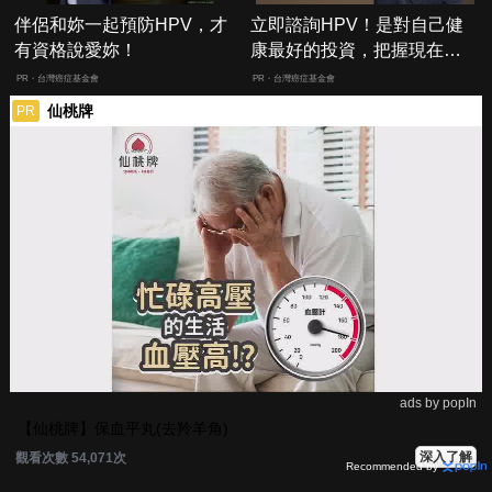
伴侶和妳一起預防HPV，才
立即諮詢HPV！是對自己健
有資格說愛妳！
康最好的投資，把握現在不
嫌晚！
PR・台灣癌症基金會
PR・台灣癌症基金會
仙桃牌
PR
ads by popIn
【仙桃牌】保血平丸(去羚羊角)
深入了解
觀看次數 54,071次
Recommended by