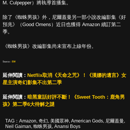
M. Culpepper）將執導首播集。
除了《蜘蛛男孩》外，尼爾蓋曼另一部小說改編影集《好
預兆》（Good Omens）近日也獲得 Amazon 續訂第二
季。
《蜘蛛男孩》改編影集尚未宣布上線年份。
Source：
EW
延伸閱讀：
Netflix取消《天命之咒》！《漢娜的遺言》女
星主演奇幻影集不出第二季
延伸閱讀：
暗黑童話好評不斷！《Sweet Tooth：鹿角男
孩》第二季6大待解之謎
TAG：
Amazon
,
奇幻
,
美國眾神
,
American Gods
,
尼爾蓋曼
,
Neil Gaiman
,
蜘蛛男孩
,
Anansi Boys