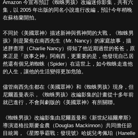
Amazon 今宣布預訂《蜘蛛男孩》改編迷你影集，共有六
集，以 2005 年出版的同名小說進行改編，預計今年稍晚
在蘇格蘭開拍。
不同於《美國眾神》描述新神與舊神間的大戰，《蜘蛛男
孩》則是聚焦在南西先生（Mr. Nancy）的家庭故事，描
述胖查理（Charlie Nancy）得知了他近期過世的爸爸，原
來正是「故事之神」阿南西，更重要的是，他發現自己居
然還有個兄弟蜘蛛（Spider）在這世上，如今蜘蛛走進他
的人生，讓他的生活變得更加危險。
儘管南西先生都在《美國眾神》和《蜘蛛男孩》現身，但
尼爾蓋曼表示，《蜘蛛男孩》改編影集的計畫從十多年前
就已進行，不會與劇版的《美國眾神》有所關聯。
《蜘蛛男孩》改編影集由尼爾蓋曼和《新世紀福爾摩斯》
導演道格拉斯麥金農（Douglas Mackinnon）共同擔任節
目統籌，《星際爭霸戰：發現號》哈妮兒考佩珀（Hanelle