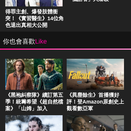
得罪主創、爆發肢體衝
突！《實習醫生》14位角
色退出真相大公開
你也會喜歡
Like
《黑袍糾察隊》續訂第五
《異塵餘生》首播獲好
季！統籌希望《超自然檔
評！登Amazon原創史上
案》「山姆」加入
觀看數亞軍