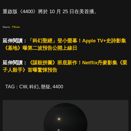
重啟版《4400》將於 10 月 25 日在美首播。
Source：
TVLine
延伸閱讀：
「科幻聖經」登小螢幕！Apple TV+史詩影集
《基地》曝第二波預告公開上線日
延伸閱讀：
《謀殺拼圖》班底新作！Netflix丹麥影集《栗
子人殺手》首曝驚悚預告
TAG：
CW
,
科幻
,
懸疑
,
4400