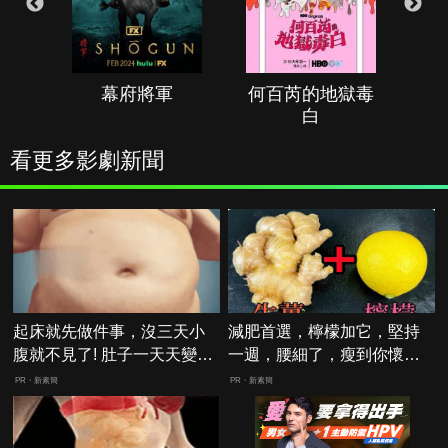
幕府將軍
何百芮的地獄毒
白
看更多影劇新聞
起床就先做件事，沒三天小
減肥首選，檸檬加它，堅持
腹就不見了! 肚子一天天變
一週，腰細了，瘦到你懷疑
小！
人生
PR・新素簡
PR・新素簡