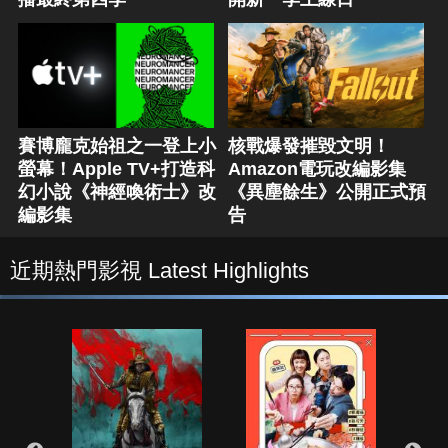
賽博龐克始祖之一登上小
核戰爆發摧毀文明！
螢幕！Apple TV+打造科
Amazon電玩改編影集
幻小說《神經喚術士》改
《異塵餘生》公開正式預
編影集
告
近期熱門影視 Latest Highlights