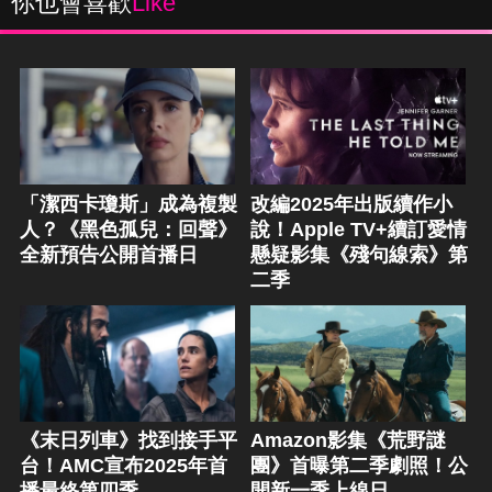
你也會喜歡
Like
「潔西卡瓊斯」成為複製
改編2025年出版續作小
人？《黑色孤兒：回聲》
說！Apple TV+續訂愛情
全新預告公開首播日
懸疑影集《殘句線索》第
二季
《末日列車》找到接手平
Amazon影集《荒野謎
台！AMC宣布2025年首
團》首曝第二季劇照！公
播最終第四季
開新一季上線日