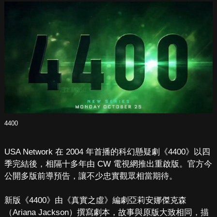
4400
USA Network 在 2004 年首播的科幻懸疑劇《4400》以四
季完結後，相隔十多年由 CW 電視網推出重啟版。官方今
公開多版前導預告，讓不少忠實觀眾相當期待。
新版《4400》由《真實之虛》編劇亞莉安娜傑克森
（Ariana Jackson）撰寫劇本，故事與原版大致相同，描