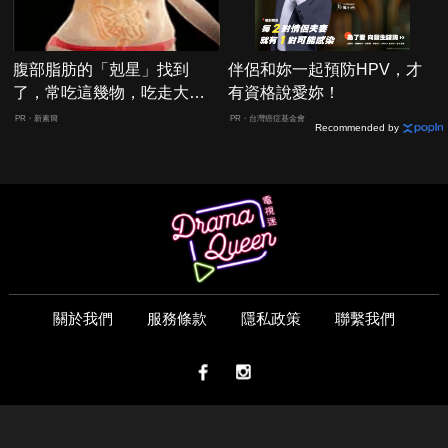
腹部脂肪的「剋星」找到
伴侶和妳一起預防HPV，才
了，常吃這幾物，吃走大肚
有資格說愛妳！
囊，瘦出小蠻腰
PR・新素簡
PR・台灣癌症基金會
Recommended by
關於我們
服務條款
隱私政策
聯繫我們