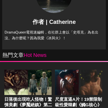
作者 | Catherine
DramaQueen電視迷編輯，在社群上會以「史塔克」為名出
沒。為什麼呢？因為我愛《冰與火》！
熱門文章
Hot News
日落後出現吃人怪物！驚
尺度直逼A片！19禁限制
悚美劇《夢魘絕鎮》第二
級性愛韓劇《觸G核心》