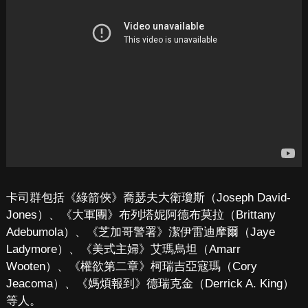
卡司群包括《綠箭俠》喬瑟夫大衛瓊斯（Joseph David-
Jones）、《大軍團》布列塔妮阿德布莫拉（Brittany
Adebumola）、《芝加哥警署》潔伊雷迪摩爾（Jaye
Ladymore）、《美式主婦》艾瑪烏坦（Amarr
Wooten）、《權欲第二章》柯瑞吉亞寇瑪（Cory
Jeacoma）、《媽煩報到》德瑞克金（Derrick A. King）
等人。