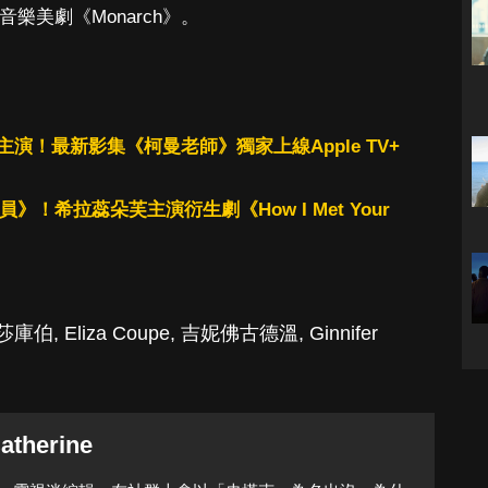
鄉村音樂美劇《Monarch》。
演！最新影集《柯曼老師》獨家上線Apple TV+
》！希拉蕊朵芙主演衍生劇《How I Met Your
莎庫伯
,
Eliza Coupe
,
吉妮佛古德溫
,
Ginnifer
atherine