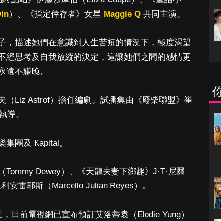
win
）、《指定倖存者》女星
Maggie Q
共同主演。
子，描述她們在意識到人生苦短的情況下，極度渴望
不經思考及自我放縱的決定，這讓她們之間的感情更
永遠不嫌晚。
Liz Astrof）擔任編劇。試播集由《廢柴聯盟》崔
o）執導。
及 Kapital。
mmy Dewey）、《天龍夫妻下鄉趣》J·T·尼爾
耶斯（Marcello Julian Reyes）。
，日前電視網已宣布預訂艾洛蒂袁（Elodie Yung）