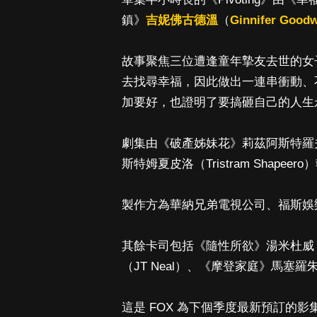
鎮》
吉妮佛古德溫
（
Ginnifer Good
故事聚焦三位遭逢童年摯友去世的女
去找尋幸福，因此做出一連串衝動、
加要好，也證明了要搞砸自己的人生
劇集由《破產姊妹花》莉茲阿斯特羅夫（
斯特姆夏皮洛（Tristram Shapeer
製作方為華納兄弟電視公司、福斯娛樂集團
其餘卡司包括《隨性所欲》湯米杜威（To
（JT Neal）、《摩登家庭》馬塞羅朱利安雷
這是 FOX 為下個季度最新預訂的影集