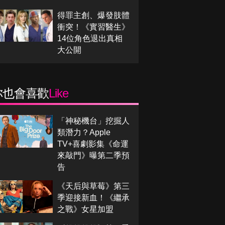
得罪主創、爆發肢體
衝突！《實習醫生》
14位角色退出真相
大公開
你也會喜歡
Like
「神秘機台」挖掘人
類潛力？Apple
TV+喜劇影集《命運
來敲門》曝第二季預
告
《天后與草莓》第三
季迎接新血！《繼承
之戰》女星加盟