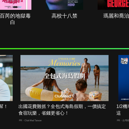
百芮的地獄毒
高校十八禁
瑪麗和喬
白
幫！
出國花費難抓？全包式海島假期，一價搞定
1/
食宿玩樂，省錢更省心！
這
PR・Club Med Taiwan
PR・台灣