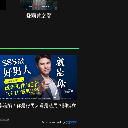
治
愛爾蘭之願
空戰群英
2機率淪陷！你是好男人還是渣男？關鍵在
癌症基金會
Recommended by