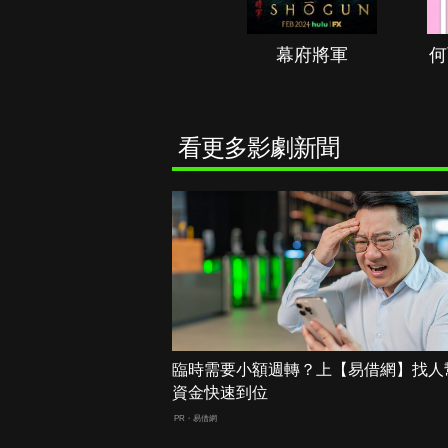
秘境春光
幕府將軍
何
看更多影劇新聞
臨時需要小額週轉？上【易借網】找人
資金快速到位
PR・易借網