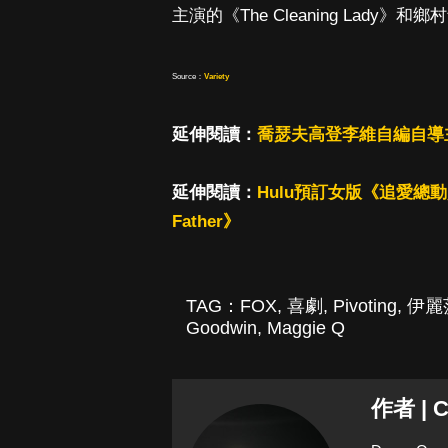
主演的《The Cleaning Lady》和
Source：
Variety
延伸閱讀：
喬瑟夫高登李維自編自導主
延伸閱讀：
Hulu預訂女版《追愛總動員
Father》
TAG：
FOX
,
喜劇
,
Pivoting
,
伊麗
Goodwin
,
Maggie Q
作者 | C