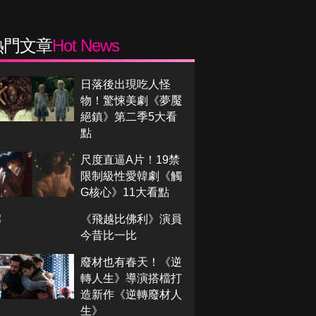
熱門文章
Hot News
日落後出現吃人怪
物！驚悚美劇《夢魘
絕鎮》第二季5大看
點
尺度直逼A片！19禁
限制級性愛韓劇《觸
G核心》11大看點
《飛越比佛利》演員
今昔比一比
廢材也有春天！《逆
轉人生》導演搭檔打
造新作《逆轉廢材人
生》