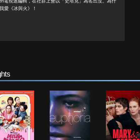
Queen電視迷編輯，在社群上會以「史塔克」為名出沒。為什
我愛《冰與火》！
hts