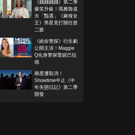
《錢錢錢錢》第二季
爆笑升級！瑪雅魯道
夫「豔遇」《麻辣女
王》男星竟打開任督
二脈
《絕命警探》衍生劇
公開主演！Maggie
Q化身警探蕾妮巴拉
德
兩度遭取消！
Showtime中止《中
年失戀日記》第二季
開發