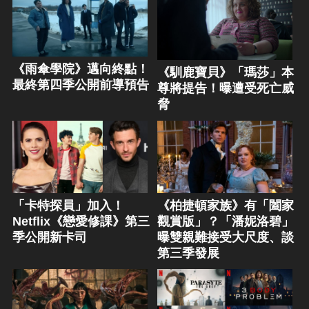
《雨傘學院》邁向終點！
《馴鹿寶貝》「瑪莎」本
最終第四季公開前導預告
尊將提告！曝遭受死亡威
脅
「卡特探員」加入！
《柏捷頓家族》有「闔家
Netflix《戀愛修課》第三
觀賞版」？「潘妮洛碧」
季公開新卡司
曝雙親難接受大尺度、談
第三季發展