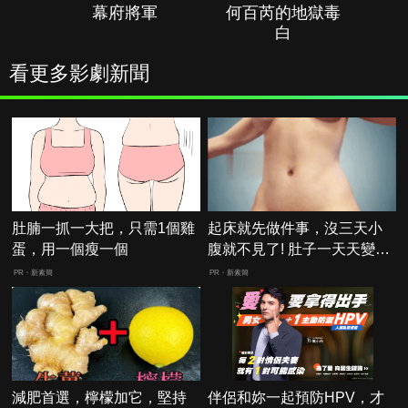
幕府將軍
何百芮的地獄毒
白
看更多影劇新聞
肚腩一抓一大把，只需1個雞
起床就先做件事，沒三天小
蛋，用一個瘦一個
腹就不見了! 肚子一天天變
小！
PR・新素簡
PR・新素簡
減肥首選，檸檬加它，堅持
伴侶和妳一起預防HPV，才