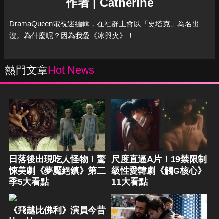
作者 | Catherine
DramaQueen電視迷編輯，在社群上會以「史塔克」為名出
沒。為什麼呢？因為我愛《冰與火》！
熱門文章
Hot News
日落後出現吃人怪物！驚
尺度直逼A片！19禁限制
悚美劇《夢魘絕鎮》第二
級性愛韓劇《觸G核心》
季5大看點
11大看點
《飛越比佛利》演員今昔