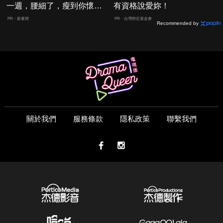
一週，腰細了，瘦到你懷疑
有資格說愛妳！
人生
PR・新素簡
PR・台灣癌症基金會
Recommended by
關於我們
服務條款
隱私政策
聯繫我們