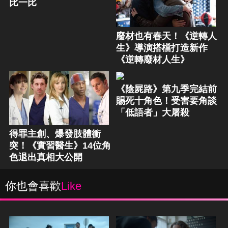
比一比
廢材也有春天！《逆轉人
生》導演搭檔打造新作
《逆轉廢材人生》
《陰屍路》第九季完結前
賜死十角色！受害要角談
「低語者」大屠殺
得罪主創、爆發肢體衝
突！《實習醫生》14位角
色退出真相大公開
你也會喜歡
Like