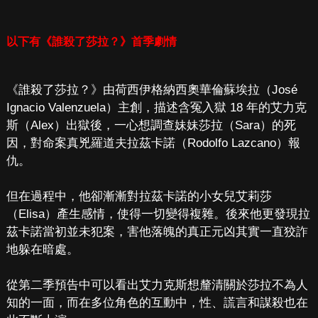
以下有《誰殺了莎拉？》首季劇情
《誰殺了莎拉？》由荷西伊格納西奧華倫蘇埃拉（José
Ignacio Valenzuela）主創，描述含冤入獄 18 年的艾力克
斯（Alex）出獄後，一心想調查妹妹莎拉（Sara）的死
因，對命案真兇羅道夫拉茲卡諾（Rodolfo Lazcano）報
仇。
但在過程中，他卻漸漸對拉茲卡諾的小女兒艾莉莎
（Elisa）產生感情，使得一切變得複雜。後來他更發現拉
茲卡諾當初並未犯案，害他落魄的真正元凶其實一直狡詐
地躲在暗處。
從第二季預告中可以看出艾力克斯想釐清關於莎拉不為人
知的一面，而在多位角色的互動中，性、謊言和謀殺也在