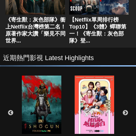
《寄生獸：灰色部隊》衝
【Netflix單周排行榜
上Netflix台灣榜第二名！
Top10】《3體》蟬聯第
原著作家大讚「樂見不同
一！《寄生獸：灰色部
世界...
隊》登...
近期熱門影視 Latest Highlights