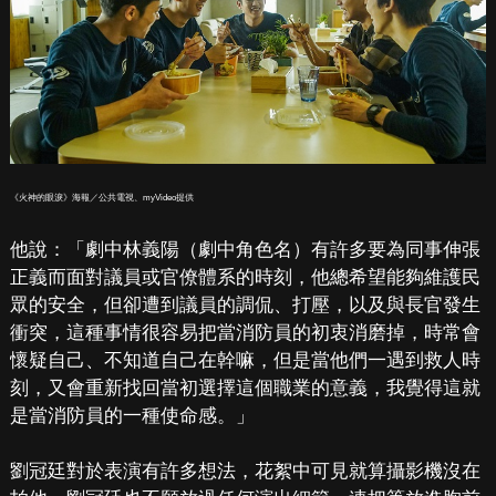
《火神的眼淚》海報／公共電視、myVideo提供
他說：「劇中林義陽（劇中角色名）有許多要為同事伸張
正義而面對議員或官僚體系的時刻，他總希望能夠維護民
眾的安全，但卻遭到議員的調侃、打壓，以及與長官發生
衝突，這種事情很容易把當消防員的初衷消磨掉，時常會
懷疑自己、不知道自己在幹嘛，但是當他們一遇到救人時
刻，又會重新找回當初選擇這個職業的意義，我覺得這就
是當消防員的一種使命感。」
劉冠廷對於表演有許多想法，花絮中可見就算攝影機沒在