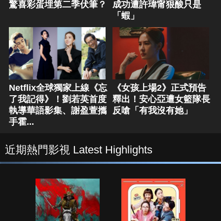
驚喜彩蛋埋第二季伏筆？
成功遭許瑋甯狠酸只是
「蝦」
Netflix全球獨家上線《忘
《女孩上場2》正式預告
了我記得》！劉若英首度
釋出！安心亞遭女籃隊長
執導華語影集、謝盈萱攜
反嗆「有我沒有她」
手霍...
近期熱門影視 Latest Highlights