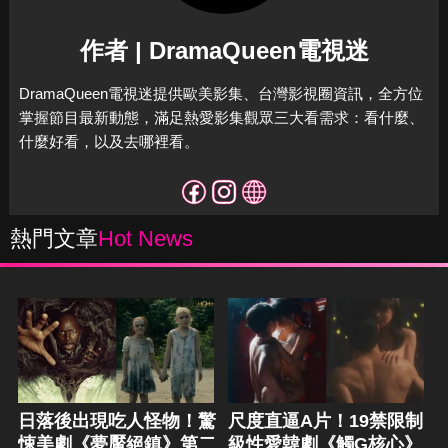
作者 | DramaQueen電視迷
DramaQueen電視迷提供歐美影集、台灣影視圈資訊，全方位
掌握節目最新動態，滿足熱愛影集觀眾三大看需求：看什麼、
什麼好看，以及去哪裡看。
熱門文章
Hot News
日落後出現吃人怪物！驚
尺度直逼A片！19禁限制
悚美劇《夢魘絕鎮》第二
級性愛韓劇《觸G核心》