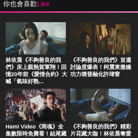
你也會喜歡
Like
林依晨《不夠善良的我
《不夠善良的我們》首週
們》床上親熱賀軍翔！回
討論度爆表！柯震東撒嬌
憶20年前《愛情合約》大
功力噴發融化許瑋甯
喊「氣味好熟...
Hami Video《商魂》全
《不夠善良的我們》精彩
集數限時免費看！結尾藏
片花藏大咖！林依晨奪愛