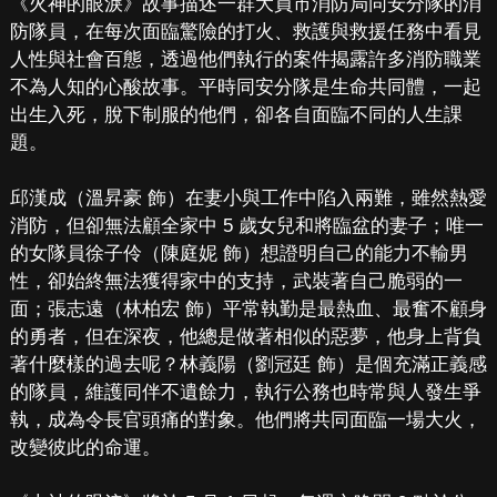
《火神的眼淚》故事描述一群大員市消防局同安分隊的消
防隊員，在每次面臨驚險的打火、救護與救援任務中看見
人性與社會百態，透過他們執行的案件揭露許多消防職業
不為人知的心酸故事。平時同安分隊是生命共同體，一起
出生入死，脫下制服的他們，卻各自面臨不同的人生課
題。
邱漢成（溫昇豪 飾）在妻小與工作中陷入兩難，雖然熱愛
消防，但卻無法顧全家中 5 歲女兒和將臨盆的妻子；唯一
的女隊員徐子伶（陳庭妮 飾）想證明自己的能力不輸男
性，卻始終無法獲得家中的支持，武裝著自己脆弱的一
面；張志遠（林柏宏 飾）平常執勤是最熱血、最奮不顧身
的勇者，但在深夜，他總是做著相似的惡夢，他身上背負
著什麼樣的過去呢？林義陽（劉冠廷 飾）是個充滿正義感
的隊員，維護同伴不遺餘力，執行公務也時常與人發生爭
執，成為令長官頭痛的對象。他們將共同面臨一場大火，
改變彼此的命運。