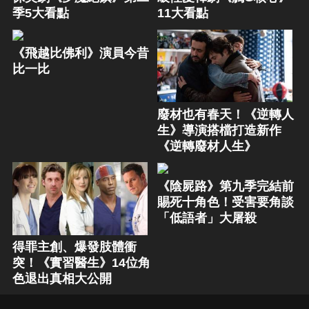
季5大看點
11大看點
《飛越比佛利》演員今昔
比一比
廢材也有春天！《逆轉人
生》導演搭檔打造新作
《逆轉廢材人生》
《陰屍路》第九季完結前
賜死十角色！受害要角談
「低語者」大屠殺
得罪主創、爆發肢體衝
突！《實習醫生》14位角
色退出真相大公開