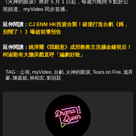
《火神的眼淚》將於 5 月 1 日起，每週六晚間 9 點於公
視頻道、myVideo 同步首播。
延伸閱讀：
CJ ENM HK投資合製！破億打造台劇《媽，
別鬧了！ 》曝超前導預告
延伸閱讀：
姚淳耀《我願意》成邪教教主洗腦金鐘視后！
柯淑勤有大膽床戲直呼「編劇好敢」
TAG：
公視
,
myVideo
,
台劇
,
火神的眼淚
,
Tears on Fire
,
溫昇
豪
,
陳庭妮
,
林柏宏
,
劉冠廷