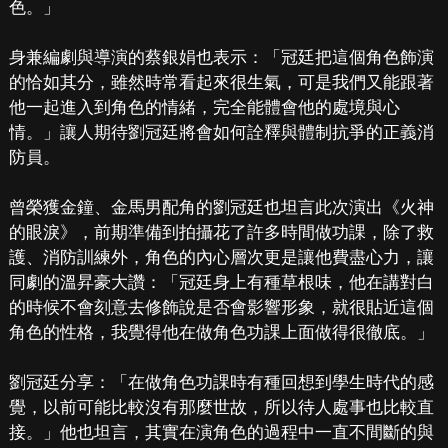
色。」
身兼編劇與導演的蔡銀娟也表示：「冠廷把這個角色飾演
的恰如其分，雖然時常看起來很生氣，可是我們又能跟著
他一起進入到角色的情緒，完全能體會他的處境與心
情。」讓人期待劉冠廷將會如何詮釋與體制抗爭的正義消
防員。
曾榮獲金鐘、金馬男配角的劉冠廷也坦言此次演出《火神
的眼淚》，前期準備到拍攝花了許多時間做功課，除了救
護、消防訓練外，角色的內心層次更是讓他費盡心力，讓
同劇的溫昇豪大讚：「冠廷身上有種草根味，他在講對白
的時候不會刻意去修飾說是否會影響形象，就很貼近這個
角色的性格，我覺得他在做角色功課上面做得很徹底。」
劉冠廷分享：「在做角色功課時有種回想到學生時代的感
覺，以前可能比較沒有那麼世故，所以待人處事也比較直
接。」他也坦言，其實在演角色的過程中一直不間斷的與