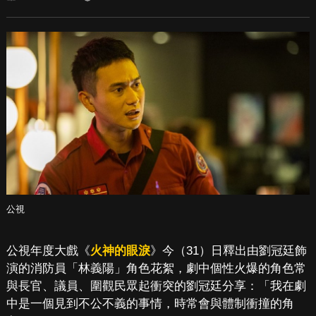
公視
公視年度大戲《
火神的眼淚
》今（31）日釋出由劉冠廷飾
演的消防員「林義陽」角色花絮，劇中個性火爆的角色常
與長官、議員、圍觀民眾起衝突的劉冠廷分享：「我在劇
中是一個見到不公不義的事情，時常會與體制衝撞的角