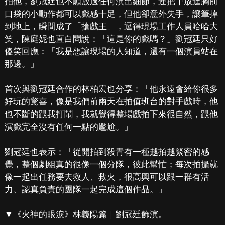
拍他，劉冠廷也不願放過任何演出細節，連把筆放進胸前
口袋的小動作都可以戲感十足，但他卻意外失手，讓筆掉
到地上，瞬間成了「搶戲王」，逗得現場工作人員哈哈大
笑，陳庭妮也直白問說：「這是你的戲嗎？」劉冠廷只好
傻笑回應：「我是想讓現場的人知道，還有一個演員站在
那邊。」
首次與劉冠廷合作的林柏宏也分享：「他永遠會給你很多
好玩的驚喜，像是我們前兩天在拍值班台的對手戲時，他
也不斷的跟我打鬧，我就覺得整場戲拍下來很自然，跟他
演戲完全沒有任何一點的尷尬。」
劉冠廷也表示：「從開拍到殺青有一種越拍越緊密的感
覺，整個劇組真的很像一個分隊，彼此幫忙；每次拍攝就
像一起出任務要去救人、救火，很高興可以跟一群有活
力、認真負責的團隊一起完成這個作品。」
▼《火神的眼淚》林義陽篇｜劉冠廷飾演。