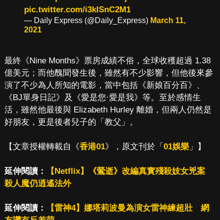
pic.twitter.com/i3kISnC2M1
— Daily Express (@Daily_Express)
March 11,
2021
最終《Nine Months》票房成績不俗，全球收穫超過 1.38
億美元；而他醜聞發生後，雖然有不少影響，但他後來參
演了不少為人所知的電影，當中包括《新娘百分百》、
《BJ單身日記》及《愛是您·愛是我》等。至於感情生
活，雖然他最後與 Elizabeth Hurley 離婚，但兩人仍然是
好朋友，更是後者兒子的「教父」。
【文章授權轉載自《
香港01
》，原文刊於「
01娛樂
」】
延伸閱讀：
【Netflix】《鶯逝》改編真實殘殺妓女兇案
殺人魔仍逍遙法外
延伸閱讀：
【雷神4】娜塔莉波曼為演女雷神練超壯 網