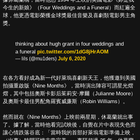
今生的新娘》（Four Weddings and a Funeral）而紅遍全
球，他更憑電影榮獲金球獎最佳音樂及喜劇類電影男主角
獎。
thinking about hugh grant in four weddings and
a funeral
pic.twitter.com/1dG8jHrAOM
— lils (@mu1ders)
July 6, 2020
在各方看好成為新一代好萊塢喜劇新天王，他獲邀到美國
拍攝重啟版《Nine Months》，當時演出陣容可謂星光熠
熠，其中包括奧斯卡影后茱莉安·摩爾（Julianne Moore）
及奧斯卡最佳男配角羅賓威廉斯（Robin Williams）。
然而就在《Nine Months》上映前兩星期，休葛蘭就出事
了。據了解，當時他看完試映後，自覺在片中表現失色而
讓心情跌落谷底：「當時我的首部好萊塢電影準備上映，