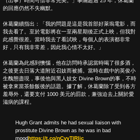
（出事）時間可惜非常完美。」事隔超過 25 年，休葛蘭
的回應仍然不失幽默。
休葛蘭續指出：「我的問題是這是我首部好萊塢電影，而
我去看了。至於電影將在一至兩星期後正式上映，但我對
此感覺很差。當時我去了看試映，每個人的表演都非常
好，只有我非常差，因此我心情不太好。」
休葛蘭為此感到懊惱，他在訪問時承認當時喝了很多酒，
之後更去日落大道附近召妓而被捕。當時在戲中的英俊小
生醜態盡現，事後他與黑人妓女 Divine Brown的事，不時
被拿來當茶餘飯後的話題。據了解，休葛蘭除了受到各方
羞辱外，還要支付 1000 美元的罰款，兼強迫去上關於愛
滋病的課程。
Hugh Grant admits he had sexual liaison with
prostitute Divine Brown as he was in bad
mood
https://t.co/nCvvTIRljc