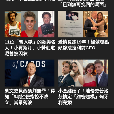
「已到無可挽回的局面」
11位「曾入獄」的歐美名
愛情長跑19年！楊紫瓊點
人！小賈斯汀、小勞勃道
頭嫁法拉利前CEO
尼曾披囚衣
凱文史貝西獲判無罪！得
小查結婚了！迪倫史普洛
知「9項性侵指控不成
茲情定「維密超模」匈牙
立」當眾落淚
利完婚