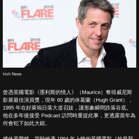
Irish News
曾憑英國電影《墨利斯的情人》（Maurice）奪得威尼斯
影展最佳演員獎，現年 60 歲的休葛蘭（Hugh Grant），
1995 年在好萊塢日落大道召妓，讓形象瞬間跌落谷底。
他在多年後接受 Podcast 訪問時重提此事，更透露當年為
何會犯下如此大錯。
據休葛蘭稱，當時他憑 1994 年上映的英國電影《妳是我