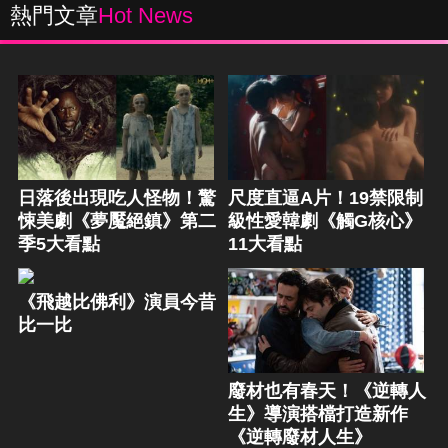
熱門文章
Hot News
日落後出現吃人怪物！驚
尺度直逼A片！19禁限制
悚美劇《夢魘絕鎮》第二
級性愛韓劇《觸G核心》
季5大看點
11大看點
《飛越比佛利》演員今昔
比一比
廢材也有春天！《逆轉人
生》導演搭檔打造新作
《逆轉廢材人生》