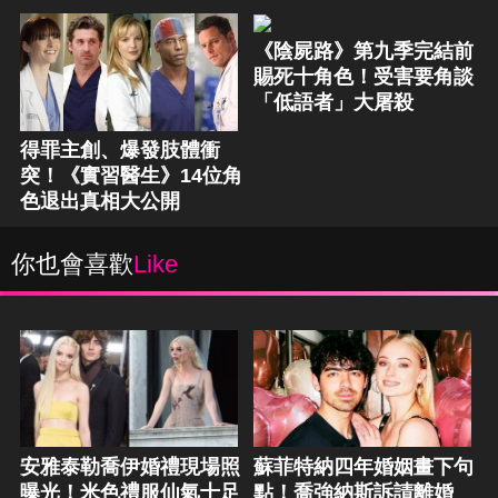
《陰屍路》第九季完結前
賜死十角色！受害要角談
「低語者」大屠殺
得罪主創、爆發肢體衝
突！《實習醫生》14位角
色退出真相大公開
你也會喜歡
Like
安雅泰勒喬伊婚禮現場照
蘇菲特納四年婚姻畫下句
曝光！米色禮服仙氣十足
點！喬強納斯訴請離婚