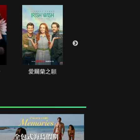
治
愛爾蘭之願
空戰群英