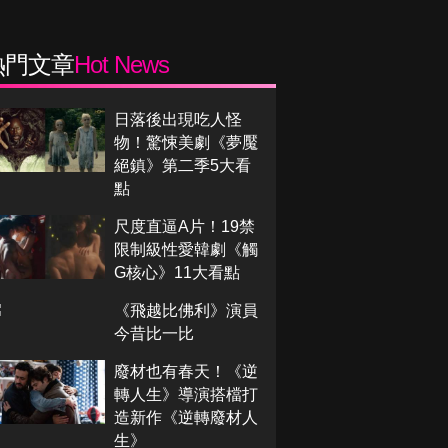
熱門文章
Hot News
日落後出現吃人怪
物！驚悚美劇《夢魘
絕鎮》第二季5大看
點
尺度直逼A片！19禁
限制級性愛韓劇《觸
G核心》11大看點
《飛越比佛利》演員
今昔比一比
廢材也有春天！《逆
轉人生》導演搭檔打
造新作《逆轉廢材人
生》