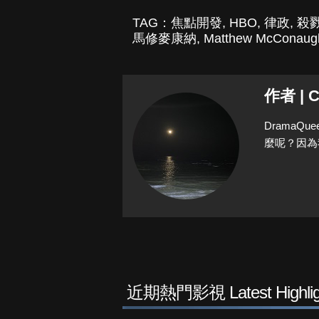
TAG：
焦點開發
,
HBO
,
律政
,
殺
馬修麥康納
,
Matthew McConaug
作者 | C
Drama
麼呢？因為
近期熱門影視 Latest Highlig