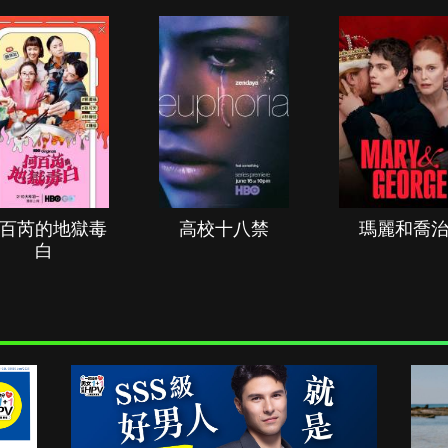
百芮的地獄毒
高校十八禁
瑪麗和喬
白