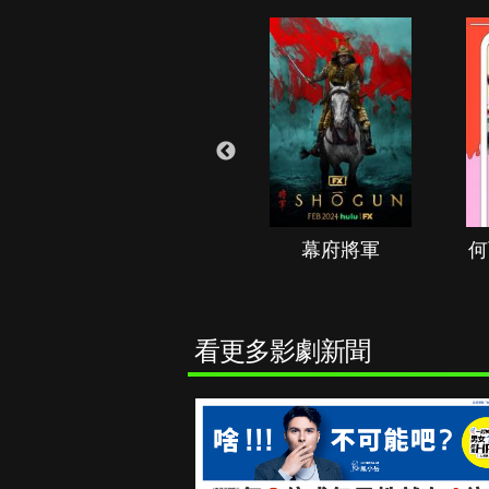
秘境春光
幕府將軍
何
看更多影劇新聞