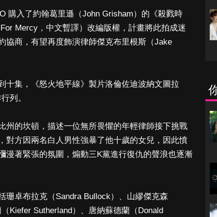
O 購入了約翰葛里遜（John Grisham）的《殺戮時
 For Mercy，中文暫譯）改編版權，計畫將此拍成迷
協商，有望再度飾演律師傑克布里根斯（Jake
到十集，《怒火地平線》製片洛倫佐迪波納文圖拉
入製作行列。
比州的坎頓，描述一位無所畏懼的年輕律師接下挑戰
，對方因兩名白人男性強暴了他十歲的女兒，因此憤
瀰漫著緊張的氛圍，煽動三K黨進行復仇的聲浪也逐漸
布拉克（Sandra Bullock）、山繆傑克森
（Kiefer Sutherland）、唐納蘇德蘭（Donald