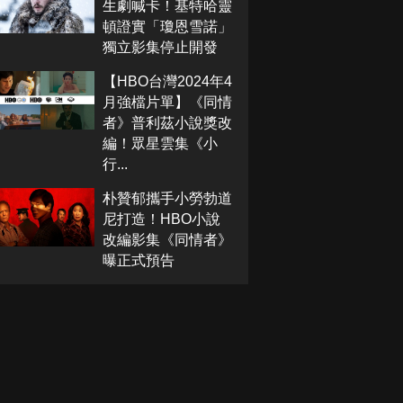
生劇喊卡！基特哈靈
頓證實「瓊恩雪諾」
獨立影集停止開發
【HBO台灣2024年4
月強檔片單】《同情
者》普利茲小說獎改
編！眾星雲集《小
行...
朴贊郁攜手小勞勃道
尼打造！HBO小說
改編影集《同情者》
曝正式預告