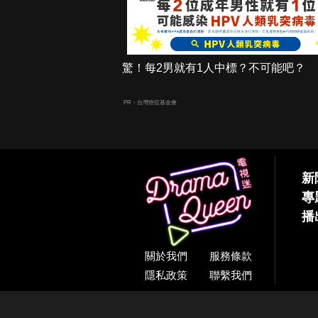
驚！每2男就有1人中標？不可能吧？
PR・台灣癌症基金會
新
專
播
關於我們
服務條款
隱私政策
聯繫我們