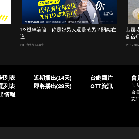
1/2機率淪陷！你是好男人還是渣男？關鍵在
出國
這
食宿
PR・台灣癌症基金會
PR・Club M
聞列表
近期播出(14天)
台劇國片
會
加
題列表
即將播出(28天)
OTT資訊
會
出情報
忘