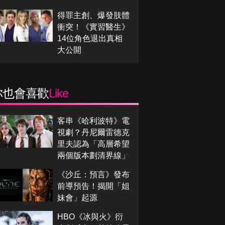
得罪主創、爆發肢體
衝突！《實習醫生》
14位角色退出真相
大公開
你也會喜歡
Like
客串《哈利波特》電
視劇？丹尼爾雷德克
里夫認為「高層希望
兩個版本劃清界線」
《沙丘：預言》發布
前導預告！揭開「姐
妹會」起源
HBO《冰與火》衍