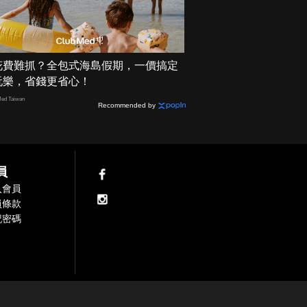
花費難抓？全包式海島假期，一價搞定
玩樂，省錢更省心！
ed Taiwan
Recommended by
員
入會員
員條款
記密碼