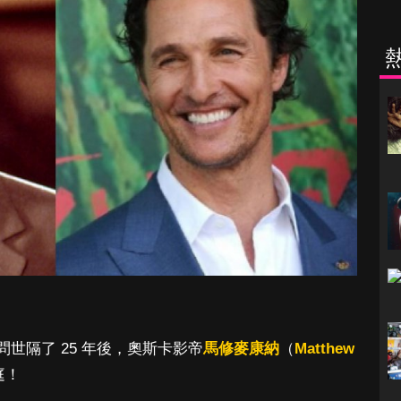
ll）問世隔了 25 年後，奧斯卡影帝
馬修麥康納
（
Matthew
庭！