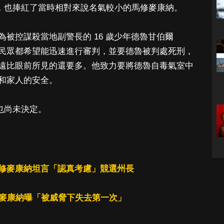
眼票房，也捧紅了當時相對來說名氣較小的馬修麥康納。
被控謀殺當地副警長的 16 歲少年德魯甘伯爾
的多數民眾都希望能迅速進行審判，並要德魯被判處死刑，
遠比眼前所見的還要多。他致力要將德魯自毒氣室中
和家人的安全。
選也尚未決定。
修麥康納坦言「認真考慮」競選州長
修麥康納曝「被威脅下失去第一次」