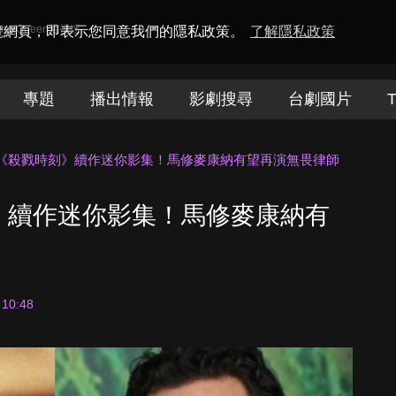
amaQueen電視迷
瀏覽網頁，即表示您同意我們的隱私政策。
了解隱私政策
專題
播出情報
影劇搜尋
台劇國片
T
發《殺戮時刻》續作迷你影集！馬修麥康納有望再演無畏律師
》續作迷你影集！馬修麥康納有
 10:48