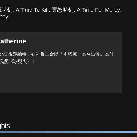
戮時刻
,
A Time To Kill
,
寬恕時刻
,
A Time For Mercy
,
hey
atherine
Queen電視迷編輯，在社群上會以「史塔克」為名出沒。為什
我愛《冰與火》！
hts