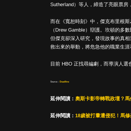
Sutherland）等人，締造了亮
而在《寬恕時刻》中，傑克布里根斯為
（Drew Gamble）辯護。坎頓
但傑克卻深入研究，發現故事的真相
救出來的舉動，將危急他的職業生涯
目前 HBO 正找尋編劇，而導演人
Source：
Deadline
延伸閱讀：
奧斯卡影帝轉戰政壇？馬
延伸閱讀：
18歲被打暈遭侵犯！馬