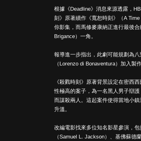
根據《Deadline》消息來源透露，HB
刻》原著續作《寬恕時刻》（A Time
你影集，而馬修麥康納正進行最後合約
Brigance）一角。
報導進一步指出，此劇可能規劃為八
（Lorenzo di Bonaventura）加
《殺戮時刻》原著背景設定在密西西
性極高的案子，為一名黑人男子辯護
而謀殺兩人。這起案件使得當地小鎮
升溫。
改編電影找來多位知名影星參演，包括珊卓
（Samuel L. Jackson）、基佛蘇德蘭