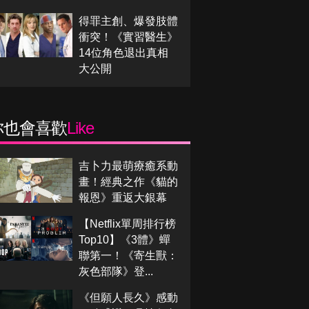
得罪主創、爆發肢體
衝突！《實習醫生》
14位角色退出真相
大公開
你也會喜歡
Like
吉卜力最萌療癒系動
畫！經典之作《貓的
報恩》重返大銀幕
【Netflix單周排行榜
Top10】《3體》蟬
聯第一！《寄生獸：
灰色部隊》登...
《但願人長久》感動