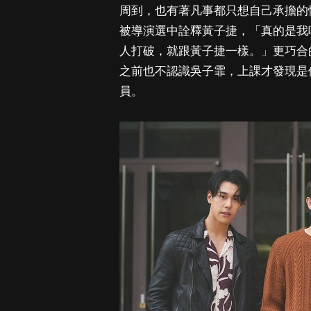
周到，也有著凡事都只想自己承擔的
被導演選中詮釋黃子捷，「真的是我
人打破，就跟黃子捷一樣。」更巧合
之前也不認識吳子霏，上課才發現是他
員。