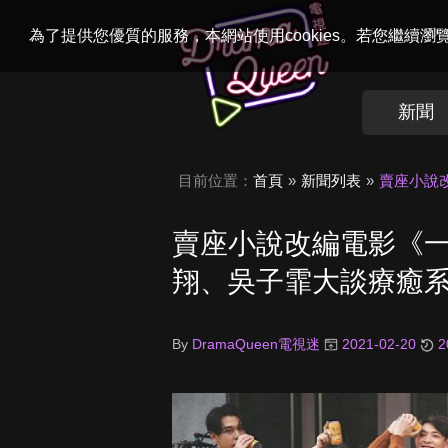
Welcome to
Dr
為了提供您優質的服務，本網站使用cookies。若您繼續
新聞
目前位置：
首頁
新聞列表
賣座小說
賣座小說改編電影《
翔、吳子霏大談療癒
By
DramaQueen電視迷
2021-02-20
2