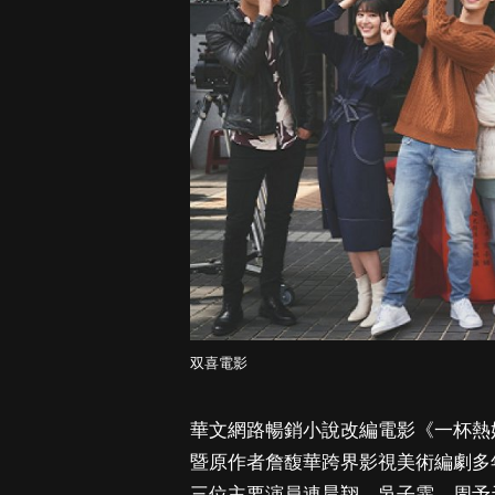
双喜電影
華文網路暢銷小說改編電影《一杯熱
暨原作者詹馥華跨界影視美術編劇多
三位主要演員連晨翔、吳子霏、周予