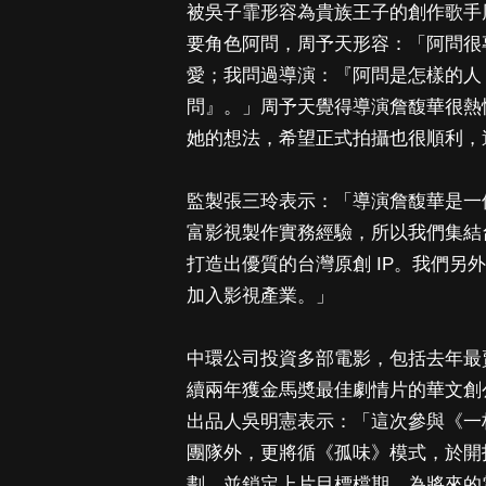
被吳子霏形容為貴族王子的創作歌手
要角色阿問，周予天形容：「阿問很
愛；我問過導演：『阿問是怎樣的人
問』。」周予天覺得導演詹馥華很熱
她的想法，希望正式拍攝也很順利
監製張三玲表示：「導演詹馥華是一
富影視製作實務經驗，所以我們集結
打造出優質的台灣原創 IP。我們
加入影視產業。」
中環公司投資多部電影，包括去年最
續兩年獲金馬奬最佳劇情片的華文創公
出品人吳明憲表示：「這次參與《一
團隊外，更將循《孤味》模式，於開
劃，並鎖定上片目標檔期，為將來的