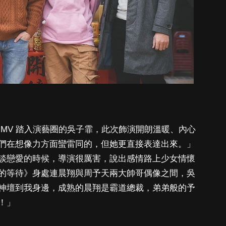
MV 踏入演藝圈的吳子霏，此次飾演開朗溫暖、內心
們在想像力方面蠻雷同的，但她更直接表達出來。」
談戀愛的時候，導演很厲害，說出感情路上少女情懷
的等待》身處連晨翔與周予天兩大帥哥偶像之間，吳
神壇到我身邊，成熟的晨翔是霸道總裁，弟弟般的予
看！」