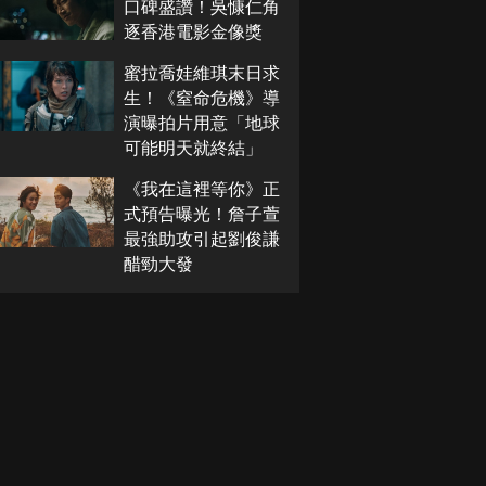
口碑盛讚！吳慷仁角
逐香港電影金像獎
蜜拉喬娃維琪末日求
生！《窒命危機》導
演曝拍片用意「地球
可能明天就終結」
《我在這裡等你》正
式預告曝光！詹子萱
最強助攻引起劉俊謙
醋勁大發