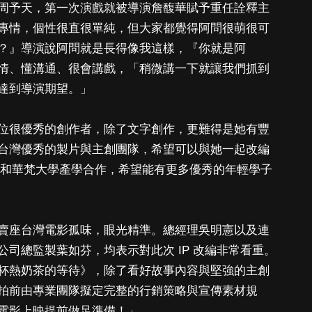
周予天，第一次演戲就被導演詹馥華賦予重任詮釋主
專情，個性很直很單純，但大家都覺得阿問很萌很可
？』導演說阿問就是長得像我這樣，『你就是阿
情、懂溝通、很會講戲，「稍微講一下就讓我們抓到
，達到導演期望。」
位很優秀的創作者，除了文字創作，更難得是她有豐
台灣優秀的製片與主創團隊，希望可以與她一起改編
另外和華梵大學產學合作，希望能有更多優秀的年輕學子
賣座台灣電影孤味，眼光精準。總經理吳明憲以及連
司總監製葉如芬，均表示對此次 IP 改編非常看重。
杯熱奶茶的等待》，除了看好故事內容與堅強的主創
拍前由專業團隊擬定完整的行銷策略與宣傳素材規
電影上映提前做足準備！」