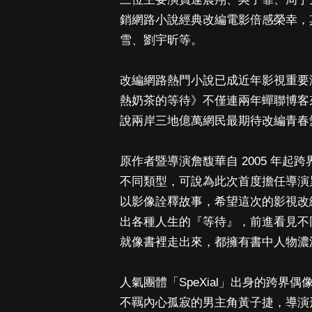
銷網路小說經典改編電影倍感榮幸，
雪、劉宇昕等。
改編網路熱門小說已成近年影視重要潮流
熱奶茶的等待》不僅連兩年蟬聯博客
說兩岸三地億萬網民最期待改編青春
原作者暨導演詹馥華自 2005 年
不同類型，可說為此次首度擔任導演
以影像詮釋故事，希望這次的影視改
出各種人生的『等待』，前進看見不
就像書裡走出來，都擁有書中人物
人氣團體「SpeXial」出身的跨
不羈內心孤寂的男主角黃子捷，導演