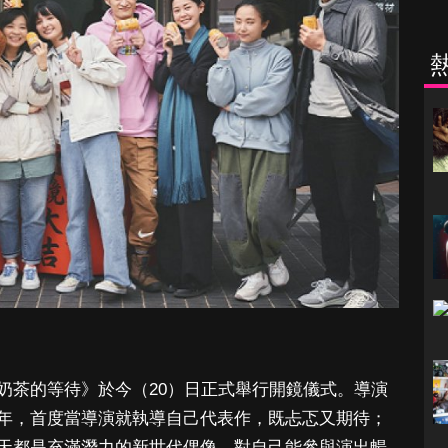
奶茶的等待》於今（20）日正式舉行開鏡儀式。導演
年，首度當導演就執導自己代表作，既忐忑又期待；
天都是充滿潛力的新世代偶像，對自己能參與演出暢