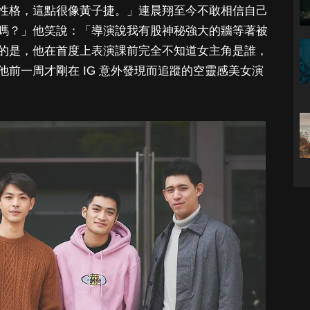
性格，這點很像黃子捷。」連晨翔至今不敢相信自己
嗎？」他笑說：「導演說我有股神秘強大的牆等著被
的是，他在首度上表演課前完全不知道女主角是誰，
前一周才剛在 IG 意外發現而追蹤的空靈感美女演