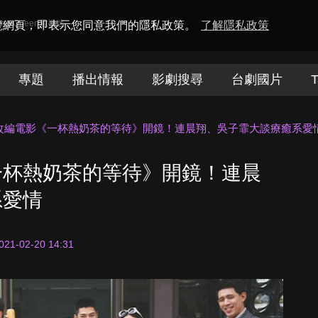
amaQueen電視迷
瀏覽網頁，即表示您同意我們的隱私政策。
了解隱私政策
專題
播出情報
影劇搜尋
台劇國片
T
改編電影《一杯熱奶茶的等待》開鏡！連晨翔、吳子霏大談療癒系愛
一杯熱奶茶的等待》開鏡！連晨
系愛情
021-02-20 14:31