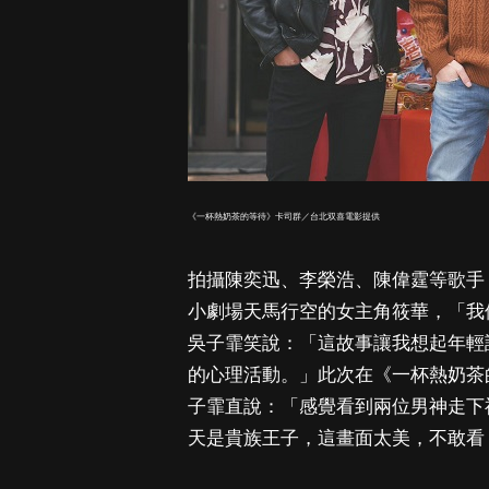
《一杯熱奶茶的等待》卡司群／台北双喜電影提供
拍攝陳奕迅、李榮浩、陳偉霆等歌手 
小劇場天馬行空的女主角筱華，「我
吳子霏笑說：「這故事讓我想起年輕
的心理活動。」此次在《一杯熱奶茶
子霏直說：「感覺看到兩位男神走下
天是貴族王子，這畫面太美，不敢