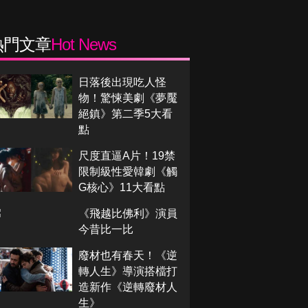
熱門文章
Hot News
日落後出現吃人怪
物！驚悚美劇《夢魘
絕鎮》第二季5大看
點
尺度直逼A片！19禁
限制級性愛韓劇《觸
G核心》11大看點
《飛越比佛利》演員
今昔比一比
廢材也有春天！《逆
轉人生》導演搭檔打
造新作《逆轉廢材人
生》