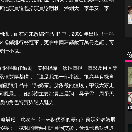
其他演員還包括演員謝翔雅、潘綱大、李聿安、李
，而在尚未改編作品 IP 中，2001 年出版《一杯
來暢銷排行榜冠軍，更在中國狂銷數百萬冊之鉅，可
愛情小說。
起跨界影視擔任編劇、美術指導，涉足電視、電影及ＭＶ等
累積豐厚基礎，「這是我第一部小說。很高興有機會
編能讓作品中『熱奶茶』所象徵的溫暖，帶領大家走
同風景。」她盛讚主要演員連晨翔、吳子霏、周予天
濃濃的角色特質與迷人魅力。
界偶像連晨翔，此次在《一杯熱奶茶的等待》飾演外表灑脫
形容：「試鏡的時候和連晨翔交談，發現他應對進退