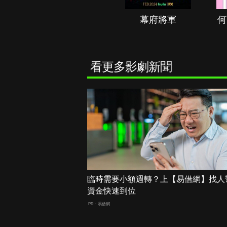
秘境春光
幕府將軍
何
看更多影劇新聞
臨時需要小額週轉？上【易借網】找人
資金快速到位
PR・易借網