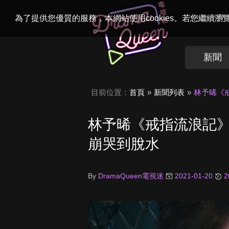
Welcome to
Dr
為了提供您優質的服務，本網站使用cookies。若您繼續
新聞
目前位置：
首頁
新聞列表
林予晞《
林予晞《戒指流浪記》
崩哭到脫水
By
DramaQueen電視迷
2021-01-20
2