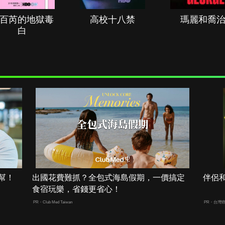
百芮的地獄毒
高校十八禁
瑪麗和喬
白
幫！
出國花費難抓？全包式海島假期，一價搞定
伴侶
食宿玩樂，省錢更省心！
PR・Club Med Taiwan
PR・台灣