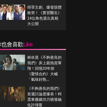
得罪主創、爆發肢體
衝突！《實習醫生》
14位角色退出真相
大公開
你也會喜歡
Like
林依晨《不夠善良的
我們》床上親熱賀軍
翔！回憶20年前
《愛情合約》大喊
「氣味好熟...
《不夠善良的我們》
首週討論度爆表！柯
震東撒嬌功力噴發融
化許瑋甯