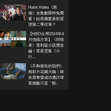
Hami Video《商
魂》全集數限時免費
看！結尾藏驚喜彩蛋
埋第二季伏筆？
【HBO台灣2024年4
月強檔片單】《同情
者》普利茲小說獎改
編！眾星雲集《小
行...
《不夠善良的我們》
精彩片花藏大咖！林
依晨奪愛成功遭許瑋
甯狠酸只是「蝦」