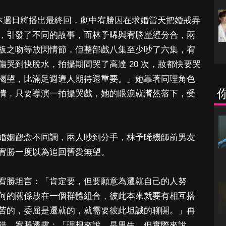
記》本週日將播出最終回，劇中宥勝因在求婚當天把婚戒弄
，引發了不同的故事，而林予晞與宥勝歷經分合，兩
板之吻等放閃情節，但整部戲八集至少吵了六集，宥
哭到快脫水，拍攝期間哭了高達 20 次，妝都快要哭
渴望，比滿足週遭人期待還重要。」她靠著同理角色
情，只要導演一拍攝哭戲，她的眼淚就潸然落下，受
婚姻觀念不同調，兩人吵到分手，林予晞機師前男友
宥勝一度以為追回舊愛無望。
宥勝坦言：「肯定要，但要願意為遷就自己的人努
何的關係放在一個群體組合，彼此本來就要有相互搭
苦的，委屈是遷就的，就需要彼此坦誠的聊開。」再
錯，宥勝透露：「理想來說，是男生，但實際來說，