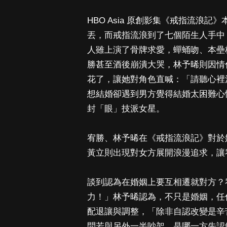
HBO Asia 原創影集《戒指流浪
丟，而戒指流浪到了七個陌生人手中
人雖上演了骨牌求愛，蟬蛹吻、本壘
勝甚至酒後崩潰大哭，林予晞則因情傷
花了，讓她對角色直喊：「請聽心裡
想結婚卻遇到男方覺得結婚太困難心
封「眼」技派女星。
宥勝、林予晞在《戒指流浪記》對於
黃立則出現對女方展開浪漫追求，讓
談到認為在婚姻上要互相遷就對方？
力！」林予晞認為，不只是婚姻，任
配退讓與調整，「除非自認改變是辛
問若與另外一半吵架，是哪一方先認