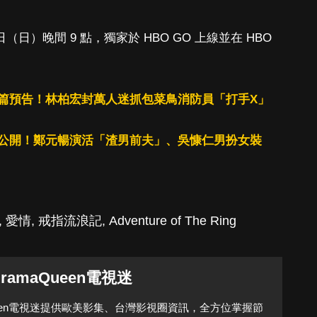
日（日）晚間 9 點，獨家於 HBO GO 上線並在 HBO
篇預告！林柏宏封萬人迷抓包菜鳥消防員「打手X」
公開！鄭元暢演活「渣男前夫」、吳慷仁男扮女裝
,
愛情
,
戒指流浪記
,
Adventure of The Ring
DramaQueen電視迷
Queen電視迷提供歐美影集、台灣影視圈資訊，全方位掌握節