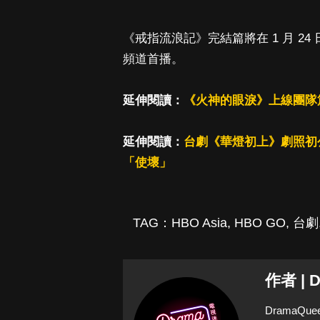
《戒指流浪記》完結篇將在 1 月 24 
頻道首播。
延伸閱讀：
《火神的眼淚》上線團隊
延伸閱讀：
台劇《華燈初上》劇照初
「使壞」
TAG：
HBO Asia
,
HBO GO
,
台劇
作者 | 
Drama