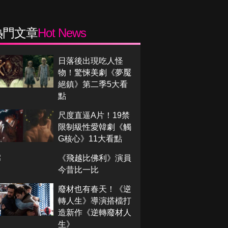
熱門文章
Hot News
日落後出現吃人怪
物！驚悚美劇《夢魘
絕鎮》第二季5大看
點
尺度直逼A片！19禁
限制級性愛韓劇《觸
G核心》11大看點
《飛越比佛利》演員
今昔比一比
廢材也有春天！《逆
轉人生》導演搭檔打
造新作《逆轉廢材人
生》