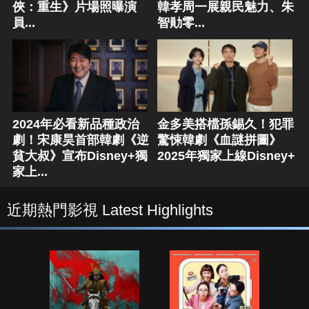
俠：重生》片場照曝演
韓孝周一展親民魅力、朱
員...
智勛零...
2024年必看新品種政治
金多美搭檔孫錫久！犯罪
劇！宋康昊首部韓劇《逆
驚悚韓劇《血謎拼圖》
貧大叔》宣布Disney+獨
2025年獨家上線Disney+
家上...
近期熱門影視 Latest Highlights