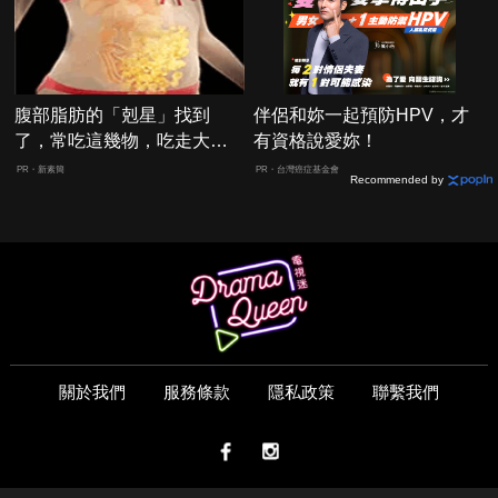
腹部脂肪的「剋星」找到
伴侶和妳一起預防HPV，才
了，常吃這幾物，吃走大肚
有資格說愛妳！
囊，瘦出小蠻腰
PR・新素簡
PR・台灣癌症基金會
Recommended by
關於我們
服務條款
隱私政策
聯繫我們