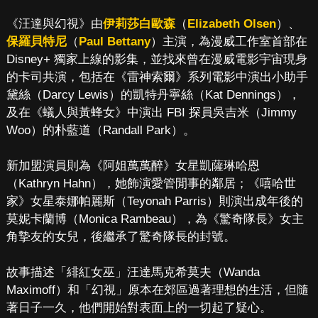
《汪達與幻視》由
伊莉莎白歐森
（
Elizabeth Olsen
）、
保羅貝特尼
（
Paul Bettany
）主演，為漫威工作室首部在
Disney+ 獨家上線的影集，並找來曾在漫威電影宇宙現身
的卡司共演，包括在《雷神索爾》系列電影中演出小助手
黛絲（Darcy Lewis）的凱特丹寧絲（Kat Dennings），
及在《蟻人與黃蜂女》中演出 FBI 探員吳吉米（Jimmy
Woo）的朴藍道（Randall Park）。
新加盟演員則為《阿姐萬萬醉》女星凱薩琳哈恩
（Kathryn Hahn），她飾演愛管閒事的鄰居；《嘻哈世
家》女星泰娜帕麗斯（Teyonah Parris）則演出成年後的
莫妮卡蘭博（Monica Rambeau），為《驚奇隊長》女主
角摯友的女兒，後繼承了驚奇隊長的封號。
故事描述「緋紅女巫」汪達馬克希莫夫（Wanda
Maximoff）和「幻視」原本在郊區過著理想的生活，但隨
著日子一久，他們開始對表面上的一切起了疑心。