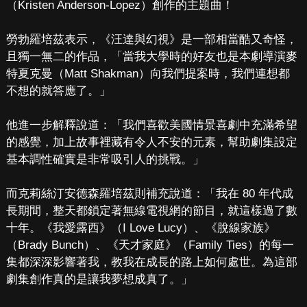
（Kristen Anderson-Lopez）創作的主題曲！
勞勃羅培茲表示，《汪達與幻視》是一部相當酷又奇怪，
且獨一無二的作品，「當我大學時的好友也是本劇導演麥
特夏克曼（Matt Shakman）向我們提案時，我們連想都
不想的就答應了。」
他進一步解釋說道：「我們喜歡美國情景喜劇中充滿希望
的感覺，加上故事裡藏有令人不安的元素，幫助劇集設定
基本調性確實是非常吸引人的挑戰。」
而克莉絲汀安德森羅培茲則補充說道：「我在 80 年代成
長期間，整天都鎖定著無線電視網的節目，就這樣過了數
十年。《我愛露西》（I Love Lucy）、《脫線家族》
（Brady Bunch）、《天才家庭》（Family Ties）的每一
集都深深影響著我，教我在成長的路上如何處世。為這部
劇集創作真的是讓我夢想成真了。」