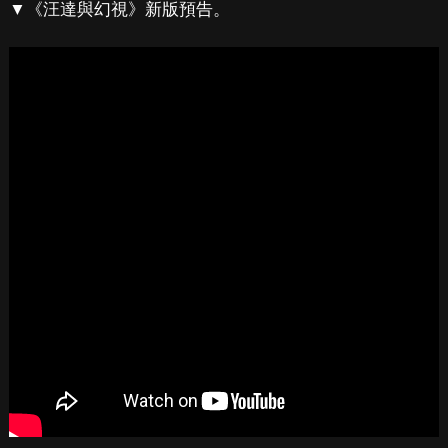
▼《汪達與幻視》新版預告。