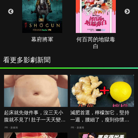
幕府將軍
何百芮的地獄毒
白
看更多影劇新聞
起床就先做件事，沒三天小
減肥首選，檸檬加它，堅持
腹就不見了! 肚子一天天變
一週，腰細了，瘦到你懷疑
小！
人生
PR・新素簡
PR・新素簡