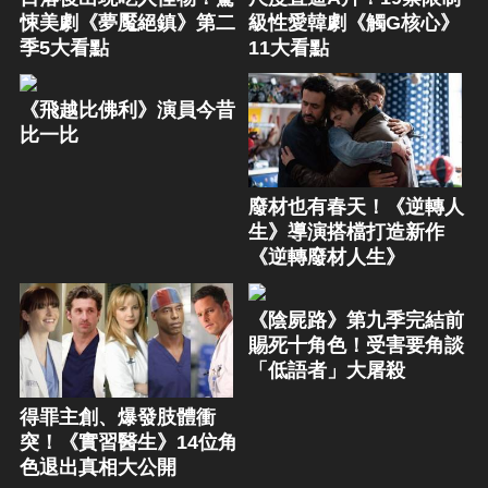
悚美劇《夢魘絕鎮》第二
級性愛韓劇《觸G核心》
季5大看點
11大看點
《飛越比佛利》演員今昔
比一比
廢材也有春天！《逆轉人
生》導演搭檔打造新作
《逆轉廢材人生》
《陰屍路》第九季完結前
賜死十角色！受害要角談
「低語者」大屠殺
得罪主創、爆發肢體衝
突！《實習醫生》14位角
色退出真相大公開