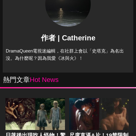
作者 | Catherine
DramaQueen電視迷編輯，在社群上會以「史塔克」為名出
沒。為什麼呢？因為我愛《冰與火》！
熱門文章
Hot News
日落後出現吃人怪物！驚
尺度直逼A片！19禁限制