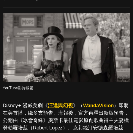
YouTube影片截圖
Disney+ 漫威美劇《
汪達與幻視
》（
WandaVision
）即將
在美首播，繼多支預告、海報後，官方再釋出新版預告，
公開由《冰雪奇緣》奧斯卡最佳電影原創歌曲得主夫妻檔
勞勃羅培茲（Robert Lopez）、克莉絲汀安德森羅培茲