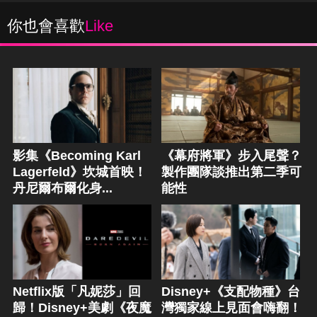
你也會喜歡
Like
影集《Becoming Karl
《幕府將軍》步入尾聲？
Lagerfeld》坎城首映！
製作團隊談推出第二季可
丹尼爾布爾化身...
能性
Netflix版「凡妮莎」回
Disney+《支配物種》台
歸！Disney+美劇《夜魔
灣獨家線上見面會嗨翻！