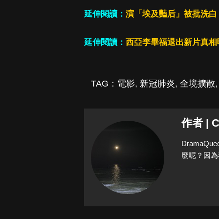
延伸閱讀：
演「埃及豔后」被批洗白
延伸閱讀：
西亞李畢福退出新片真相
TAG：
電影
,
新冠肺炎
,
全境擴散
作者 | C
Drama
麼呢？因為