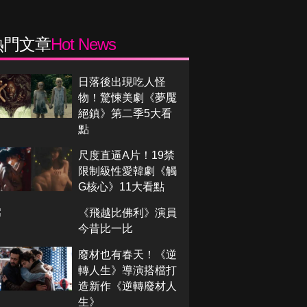
熱門文章
Hot News
日落後出現吃人怪
物！驚悚美劇《夢魘
絕鎮》第二季5大看
點
尺度直逼A片！19禁
限制級性愛韓劇《觸
G核心》11大看點
《飛越比佛利》演員
今昔比一比
廢材也有春天！《逆
轉人生》導演搭檔打
造新作《逆轉廢材人
生》