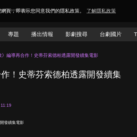
amaQueen電視迷
瀏覽網頁，即表示您同意我們的隱私政策。
了解隱私政策
專題
播出情報
影劇搜尋
台劇國片
T
散》編導再合作！史蒂芬索德柏透露開發續集電影
合作！史蒂芬索德柏透露開發續集
 11:19