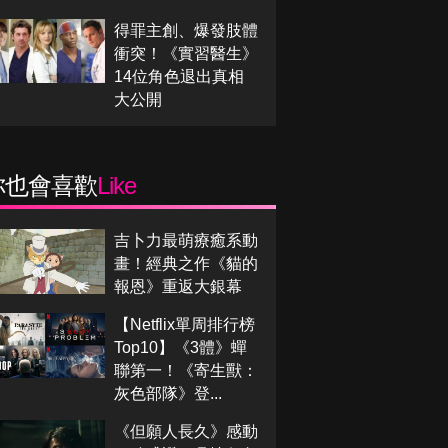
得罪主創、爆發肢體
衝突！《實習醫生》
14位角色退出真相
大公開
你也會喜歡
Like
吉卜力最萌療癒系動
畫！經典之作《貓的
報恩》重返大銀幕
【Netflix單周排行榜
Top10】《3體》蟬
聯第一！《寄生獸：
灰色部隊》登...
《但願人長久》感動