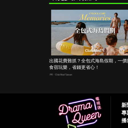
出國花費難抓？全包式海島假期，一價
食宿玩樂，省錢更省心！
PR・Club Med Taiwan
新
專
播