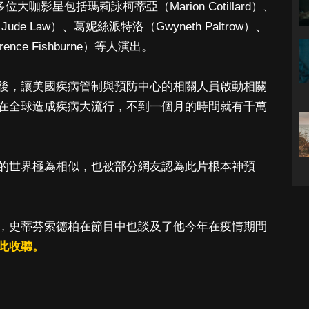
大咖影星包括瑪莉詠柯蒂亞（Marion Cotillard）、
ude Law）、葛妮絲派特洛（Gwyneth Paltrow）、
rence Fishburne）等人演出。
後，讓美國疾病管制與預防中心的相關人員啟動相關
在全球造成疾病大流行，不到一個月的時間就有千萬
的世界極為相似，也被部分網友認為此片根本神預
，史蒂芬索德柏在節目中也談及了他今年在疫情期間
此收聽。