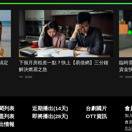
搞定
下個月房租差一點？快上【易借網】三分鐘
臨時
解決燃眉之急
資金
PR・易借網
PR・易借
聞列表
近期播出(14天)
台劇國片
會
加
題列表
即將播出(28天)
OTT資訊
會
出情報
忘