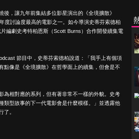
燒後，讓九年前集結多位影星演出的《全境擴散》
2020 年度討論度最高的電影之一。如今導演史蒂芬索德柏
正與此片編劇史考特柏恩斯（Scott Burns）合作開發續集電
d」的 podcast 節目中，史蒂芬索德柏說道：「我手上有個項
有點像是《全境擴散》在哲學面上的續集，但會是不
影為相對應的系列，但有著非常不一樣的外貌。史考
種類型故事的下一代電影會是什麼模樣。」並透露他
行了。