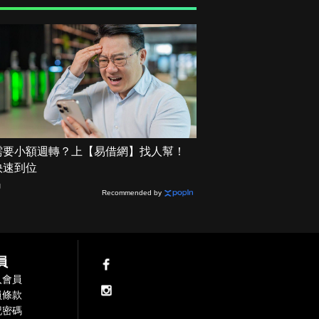
需要小額週轉？上【易借網】找人幫！
快速到位
網
Recommended by
員
入會員
員條款
記密碼