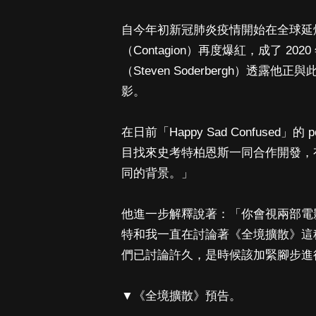
自今年初新冠肺炎疫情開始在全球延
（Contagion）再度爆紅，成了 
（Steven Soderbergh）透露他
影。
在日前「Happy Sad Confuse
目找來史考特柏恩斯一同合作開發，
同的背景。」
他進一步解釋說著：「你會視兩部電
特和我一直在討論著《全境擴散》這
們已討論許久，是時候該加緊腳步進
▼《全境擴散》預告。