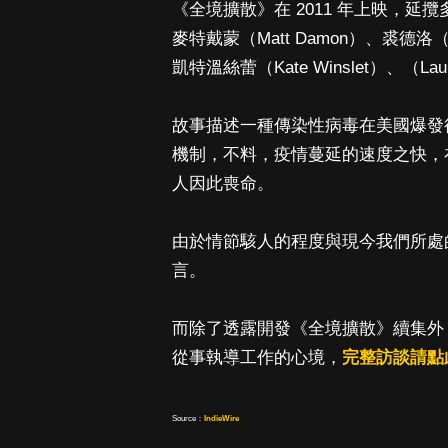
《全境擴散》在 2011 年上映，延攬多位
麥特戴蒙（Matt Damon）、裘德洛（J
凱特溫絲蕾（Kate Winslet）、（Lau
故事描述一種傳染性病毒在美國爆發
機制，不料，疫情蔓延的速度之快，
人因此喪命。
由於情節駭人的程度與現今我們所處
言。
而除了透露開發《全境擴散》續集外
從事執導工作的心境，
完整訪談請點
Source：
IndieWire