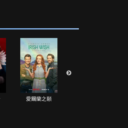
治
愛爾蘭之願
空戰群英