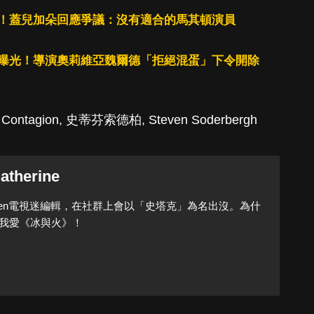
！蓋兒加朵回應爭議：沒有適合的馬其頓演員
曝光！導演奧莉維亞魏爾德「拒絕混蛋」下令開除
,
Contagion
,
史蒂芬索德柏
,
Steven Soderbergh
atherine
Queen電視迷編輯，在社群上會以「史塔克」為名出沒。為什
我愛《冰與火》！