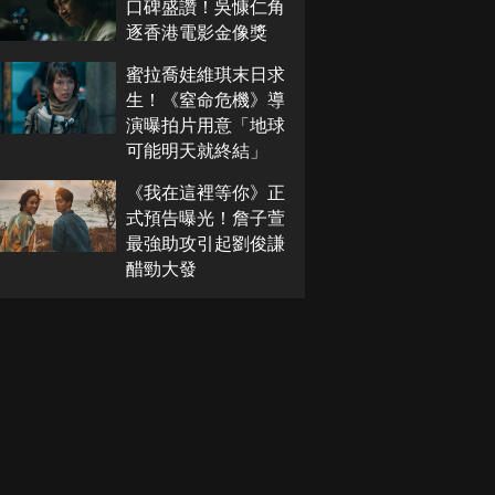
口碑盛讚！吳慷仁角
逐香港電影金像獎
蜜拉喬娃維琪末日求
生！《窒命危機》導
演曝拍片用意「地球
可能明天就終結」
《我在這裡等你》正
式預告曝光！詹子萱
最強助攻引起劉俊謙
醋勁大發