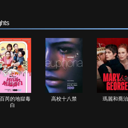
hts
百芮的地獄毒
高校十八禁
瑪麗和喬
白