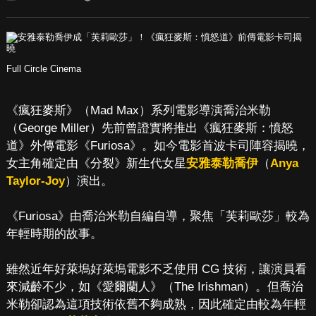
Full Circle Cinema
《瘋狂麥斯》（Mad Max）系列電影導演喬治米勒
（George Miller）先前曾證實將推出《瘋狂麥斯：憤怒
道》外傳電影《Furiosa》。如今電影首波卡司陣容揭曉，
女主角確定由《分裂》新生代女星
安雅泰勒喬伊
（
Anya
Taylor-Joy
）演出。
《Furiosa》由喬治米勒自編自導，聚焦「芙莉歐莎」較為
年輕時期的故事。
雖然近年好萊塢好萊塢電影不乏使用 CG 技術，讓演員看
來減齡不少，如《愛爾蘭人》（The Irishman）。但喬治
米勒卻認為這項技術依舊不夠成熟，因此確定由較為年輕