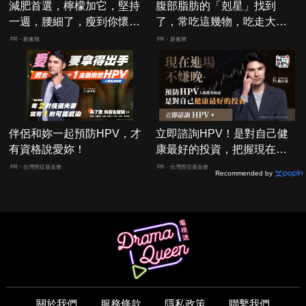
減肥首選，檸檬加它，堅持
腹部脂肪的「剋星」找到
一週，腰細了，瘦到你懷疑
了，常吃這幾物，吃走大肚
人生
囊，瘦出小蠻腰
PR・新素簡
PR・新素簡
伴侶和妳一起預防HPV，才
立即諮詢HPV！是對自己健
有資格說愛妳！
康最好的投資，把握現在不
嫌晚！
PR・台灣癌症基金會
PR・台灣癌症基金會
Recommended by
關於我們
服務條款
隱私政策
聯繫我們