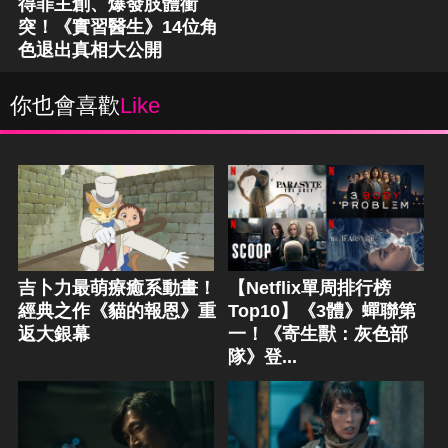
得罪主創、爆發肢體衝
突！《實習醫生》14位角
色退出真相大公開
你也會喜歡
Like
吉卜力最萌療癒系動畫！
【Netflix單周排行榜
經典之作《貓的報恩》重
Top10】《3體》蟬聯第
返大銀幕
一！《寄生獸：灰色部
隊》登...