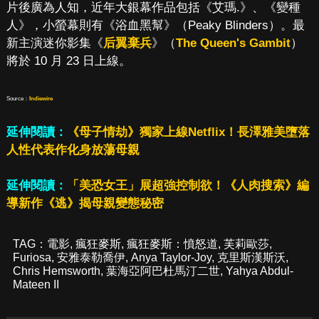
片後廣為人知，近年大銀幕作品包括《艾瑪.》、《變種
人》，小螢幕則有《浴血黑幫》（Peaky Blinders）。最
新主演迷你影集《
后翼棄兵
》（
The Queen's Gambit
）
將於 10 月 23 日上線。
Source：
Indiewire
延伸閱讀：
《母子情劫》獨家上線Netflix！長澤雅美墮落
人性代表作化身放蕩母親
延伸閱讀：
「美恐女王」展超強控制欲！《人肉搜索》編
導新作《逃》揭母親變態秘密
TAG：
電影
,
瘋狂麥斯
,
瘋狂麥斯：憤怒道
,
芙莉歐莎
,
Furiosa
,
安雅泰勒喬伊
,
Anya Taylor-Joy
,
克里斯漢斯沃
,
Chris Hemsworth
,
葉海亞阿巴杜馬汀二世
,
Yahya Abdul-
Mateen II