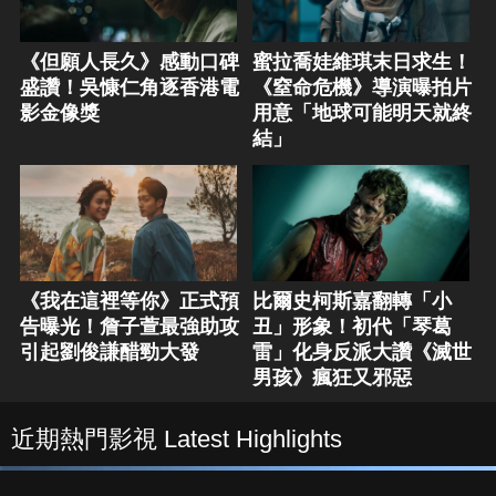
《但願人長久》感動口碑
蜜拉喬娃維琪末日求生！
盛讚！吳慷仁角逐香港電
《窒命危機》導演曝拍片
影金像獎
用意「地球可能明天就終
結」
《我在這裡等你》正式預
比爾史柯斯嘉翻轉「小
告曝光！詹子萱最強助攻
丑」形象！初代「琴葛
引起劉俊謙醋勁大發
雷」化身反派大讚《滅世
男孩》瘋狂又邪惡
近期熱門影視 Latest Highlights