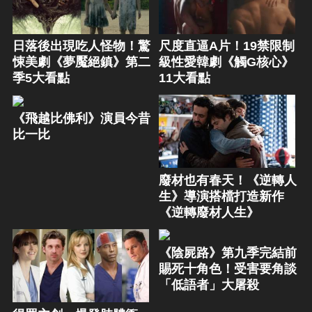
日落後出現吃人怪物！驚
尺度直逼A片！19禁限制
悚美劇《夢魘絕鎮》第二
級性愛韓劇《觸G核心》
季5大看點
11大看點
《飛越比佛利》演員今昔
比一比
廢材也有春天！《逆轉人
生》導演搭檔打造新作
《逆轉廢材人生》
《陰屍路》第九季完結前
賜死十角色！受害要角談
「低語者」大屠殺