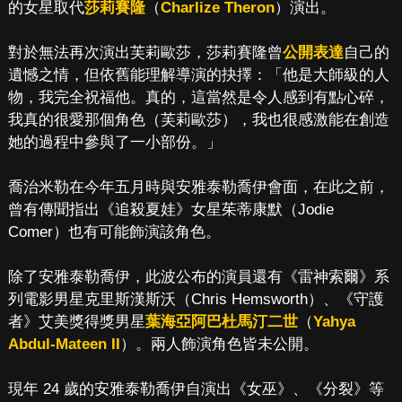
的女星取代
莎莉賽隆
（
Charlize Theron
）演出。
對於無法再次演出芙莉歐莎，莎莉賽隆曾
公開表達
自己的
遺憾之情，但依舊能理解導演的抉擇：「他是大師級的人
物，我完全祝福他。真的，這當然是令人感到有點心碎，
我真的很愛那個角色（芙莉歐莎），我也很感激能在創造
她的過程中參與了一小部份。」
喬治米勒在今年五月時與安雅泰勒喬伊會面，在此之前，
曾有傳聞指出《追殺夏娃》女星茱蒂康默（Jodie
Comer）也有可能飾演該角色。
除了安雅泰勒喬伊，此波公布的演員還有《雷神索爾》系
列電影男星克里斯漢斯沃（Chris Hemsworth）、《守護
者》艾美獎得獎男星
葉海亞阿巴杜馬汀二世
（
Yahya
Abdul-Mateen II
）。兩人飾演角色皆未公開。
現年 24 歲的安雅泰勒喬伊自演出《女巫》、《分裂》等