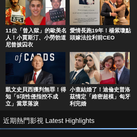
11位「曾入獄」的歐美名
愛情長跑19年！楊紫瓊點
人！小賈斯汀、小勞勃道
頭嫁法拉利前CEO
尼曾披囚衣
凱文史貝西獲判無罪！得
小查結婚了！迪倫史普洛
知「9項性侵指控不成
茲情定「維密超模」匈牙
立」當眾落淚
利完婚
近期熱門影視 Latest Highlights