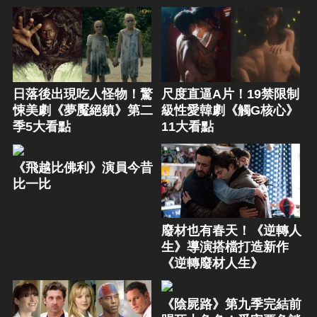
日落後出現吃人怪物！驚
尺度直逼A片！19禁限制
悚美劇《夢魘絕鎮》第二
級性愛韓劇《觸G核心》
季5大看點
11大看點
《飛越比佛利》演員今昔
比一比
廢材也有春天！《逆轉人
生》導演搭檔打造新作
《逆轉廢材人生》
《陰屍路》第九季完結前