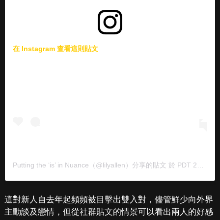
在 Instagram 查看這則貼文
Putting the ‘is’ in Nuance
（@lilyallen）分享的貼文 於
PDT 2020 年 9月 月 9 日 上午 10:05
這對新人自去年起頻頻被目擊出雙入對，儘管鮮少向外界
主動談及戀情，但從社群貼文的情景可以看出兩人的好感