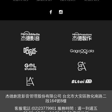
杰德創意影音管理股份有限公司 台北市大安區敦化南路二
段164號8樓
客服電話 (02)23779901 服務時間：週一到週五