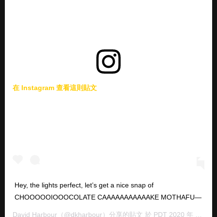
在 Instagram 查看這則貼文
Hey, the lights perfect, let’s get a nice snap of
CHOOOOOIOOOCOLATE CAAAAAAAAAAAKE MOTHAFU—
David Harbour
（@dkharbour）分享的貼文 於
PDT 2020 年 8月 月 21 日 下午 12:49