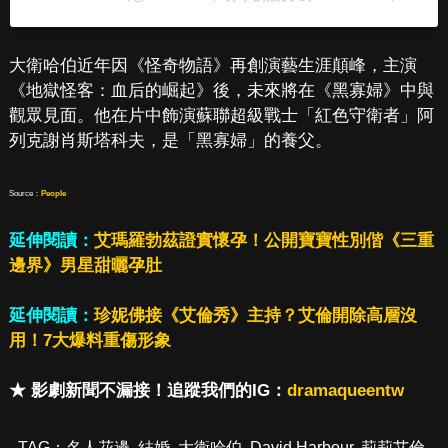
大衛哈伯近年因《怪奇物語》再創演藝生涯顛峰，主演
《地獄怪客：血后的崛起》後，未來將在《黑寡婦》中與
觀眾見面。他在片中飾演蘇聯超級戰士「紅色守衛者」阿
列克謝肖斯塔科夫，是「黑寡婦」的養父。
Source：
People
延伸閱讀：
艾瑪羅勃茲證實懷孕！公開寶寶性別偕《三重
邊界》男星甜曬孕肚
延伸閱讀：
珍妮佛接《艾倫秀》主持？艾倫開除高層沒
用！7大爆料重傷形象
★ 影劇新聞不漏接！追蹤我們的IG：
dramaqueentw
TAG：
名人花邊
,
結婚
,
大衛哈伯
,
David Harbour
,
莉莉艾倫
,