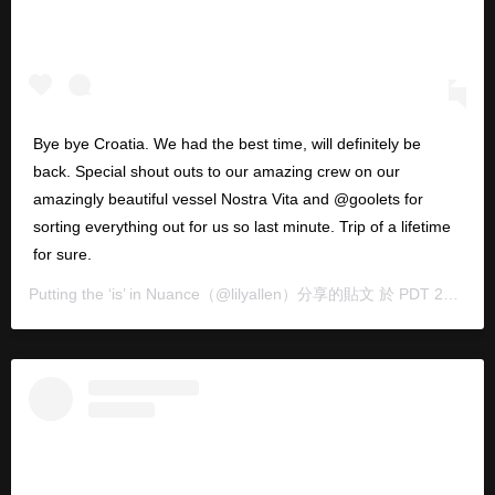
Bye bye Croatia. We had the best time, will definitely be
back. Special shout outs to our amazing crew on our
amazingly beautiful vessel Nostra Vita and @goolets for
sorting everything out for us so last minute. Trip of a lifetime
for sure.
Putting the ‘is’ in Nuance
（@lilyallen）分享的貼文 於
PDT 2020 年 8月 月 29 日 上午 7:12