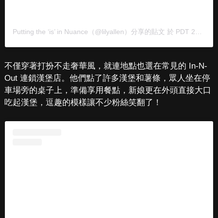
Putting the ‘is’ in Nuance
（@lilyallen）分享的貼文 於
PDT 2020 年 9月 月 9 日 上午 10:04
不僅穿著打扮不走奢華風，就連地點也選在常見的 In-N-
Out 連鎖漢堡店。他們點了許多漢堡和薯條，眾人坐在停
車場旁的桌子上，準備享用餐點，新娘更在外頭直接大口
吃起漢堡，逗趣的模樣讓不少粉絲笑翻了！