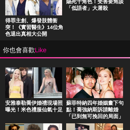
賜死十角色！受害要角談
「低語者」大屠殺
得罪主創、爆發肢體衝
突！《實習醫生》14位角
色退出真相大公開
你也會喜歡
Like
安雅泰勒喬伊婚禮現場照
蘇菲特納四年婚姻畫下句
曝光！米色禮服仙氣十足
點！喬強納斯訴請離婚
「已到無可挽回的局面」