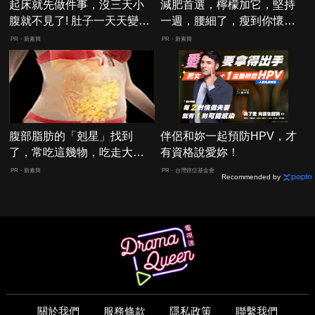
起床就先做件事，沒三天小
減肥首選，檸檬加它，堅持
腹就不見了! 肚子一天天變
一週，腰細了，瘦到你懷疑
小！
人生
PR・新素簡
PR・新素簡
腹部脂肪的「剋星」找到
伴侶和妳一起預防HPV，才
了，常吃這幾物，吃走大肚
有資格說愛妳！
囊，瘦出小蠻腰
PR・新素簡
PR・台灣癌症基金會
Recommended by
關於我們
服務條款
隱私政策
聯繫我們