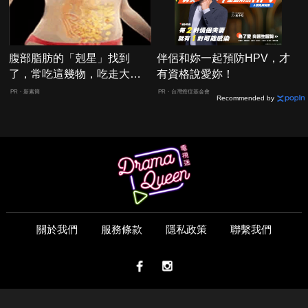
腹部脂肪的「剋星」找到
伴侶和妳一起預防HPV，才
了，常吃這幾物，吃走大肚
有資格說愛妳！
囊，瘦出小蠻腰
PR・新素簡
PR・台灣癌症基金會
Recommended by
關於我們
服務條款
隱私政策
聯繫我們