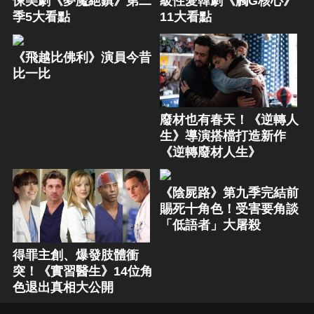
悚美劇《夢魘絕鎮》第二
級性愛韓劇《觸G核心》
季5大看點
11大看點
《飛越比佛利》演員今昔
比一比
廢材也有春天！《逆轉人
生》導演搭檔打造新作
《逆轉廢材人生》
《陰屍路》第九季完結前
賜死十角色！受害要角談
「低語者」大屠殺
得罪主創、爆發肢體衝
突！《實習醫生》14位角
色退出真相大公開