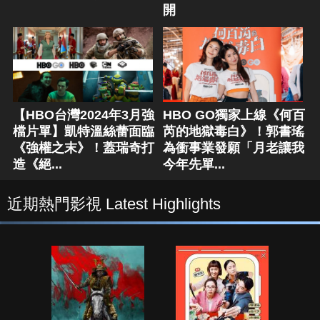
開
【HBO台灣2024年3月強
HBO GO獨家上線《何百
檔片單】凱特溫絲蕾面臨
芮的地獄毒白》！郭書瑤
《強權之末》！蓋瑞奇打
為衝事業發願「月老讓我
造《絕...
今年先單...
近期熱門影視 Latest Highlights