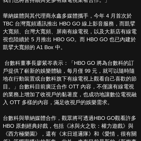
我們也將會持續與更多有線電視業者合作。」
華納媒體與其代理商永鑫多媒體攜手，今年 4 月首次於
TBC 台灣寬頻通訊推出 HBO GO 線上影音服務，而凱擘
大寬頻、台灣大寬頻、屏南有線電視，以及大新店有線電
視也陸續於 5 月推出 HBO GO。而 HBO GO 也已內建於
凱擘大寬頻的 A1 Box 中。
台數科董事長廖紫岑表示：「HBO GO 將為台數科的訂
戶提供了嶄新的娛樂體驗，每月僅 99 元，就可以隨時隨
地在行動裝置或台數科旗下有線電視上觀看自己喜歡的節
目。」台數科目前廣泛合作 OTT 內容，不僅讓有線電視
的業務上增加了收視戶的黏著度，也成功地讓數位電視融
入 OTT 多樣的內容，滿足收視戶的娛樂需求。
台數科與華納媒體合作，觀眾將可透過HBO GO觀看許多
HBO 原創經典好戲，包括《冰與火之歌：權力遊戲》與
《西方極樂園》，還有《末日巡邏隊》和《愛情，很有關