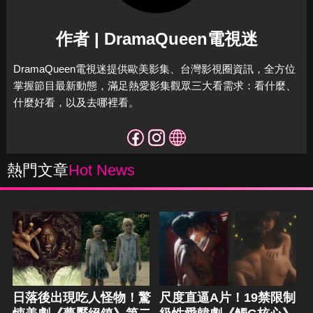
作者 | DramaQueen電視迷
DramaQueen電視迷提供歐美影集、台灣影視圈資訊，全方位
掌握節目最新動態，滿足熱愛影集觀眾三大看需求：看什麼、
什麼好看，以及去哪裡看。
熱門文章
Hot News
日落後出現吃人怪物！驚
尺度直逼A片！19禁限制