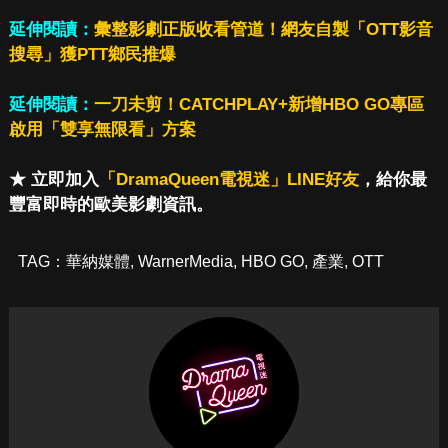
延伸閱讀：
彙整影劇正版收看管道！網友自製「OTT影音
搜尋」獲PTT鄉民推爆
延伸閱讀：
一刀未剪！CATCHPLAY+新增HBO GO專區
啟用「雙享無限看」方案
★ 立即加入
「DramaQueen電視迷」LINE好友
，給你最
豐富即時的歐美影劇資訊。
TAG：
華納媒體
,
WarnerMedia
,
HBO GO
,
產業
,
OTT