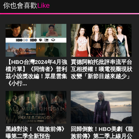
你也會喜歡
Like
【HBO台灣2024年4月強
賈德阿帕托批評串流平台
檔片單】《同情者》普利
互相授權！嘆電視圈現狀
茲小說獎改編！眾星雲集
改變「新節目越來越少」
《小行...
黑綠對決！《龍族前傳》
回歸倒數！HBO美劇《龍
曝第二季全新預告
族前傳》第二季上線月公