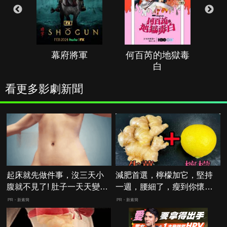
幕府將軍
何百芮的地獄毒
白
看更多影劇新聞
起床就先做件事，沒三天小
減肥首選，檸檬加它，堅持
腹就不見了! 肚子一天天變
一週，腰細了，瘦到你懷疑
小！
人生
PR・新素簡
PR・新素簡