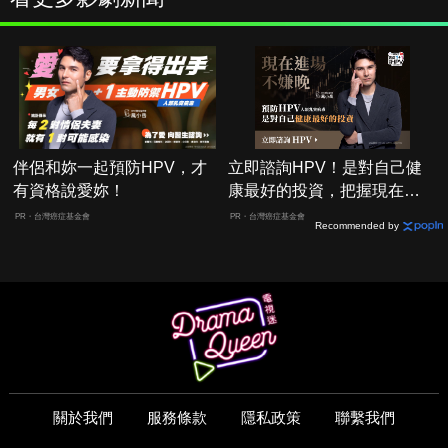
伴侶和妳一起預防HPV，才
立即諮詢HPV！是對自己健
有資格說愛妳！
康最好的投資，把握現在不
嫌晚！
PR・台灣癌症基金會
PR・台灣癌症基金會
Recommended by
關於我們
服務條款
隱私政策
聯繫我們