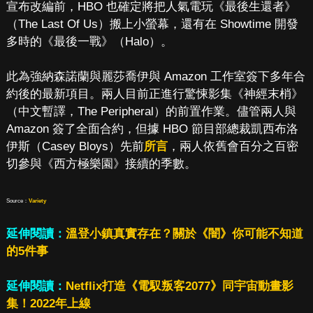
宣布改編前，HBO 也確定將把人氣電玩《最後生還者》
（The Last Of Us）搬上小螢幕，還有在 Showtime 開發
多時的《最後一戰》（Halo）。
此為強納森諾蘭與麗莎喬伊與 Amazon 工作室簽下多年合
約後的最新項目。兩人目前正進行驚悚影集《神經末梢》
（中文暫譯，The Peripheral）的前置作業。儘管兩人與
Amazon 簽了全面合約，但據 HBO 節目部總裁凱西布洛
伊斯（Casey Bloys）先前
所言
，兩人依舊會百分之百密
切參與《西方極樂園》接續的季數。
Source：
Variety
延伸閱讀：
溫登小鎮真實存在？關於《闇》你可能不知道
的5件事
延伸閱讀：
Netflix打造《電馭叛客2077》同宇宙動畫影
集！2022年上線