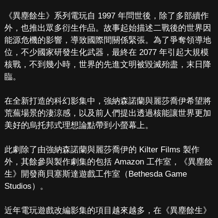
《異塵餘生》系列電玩自 1997 年問世後，除了多部續作
外，也推出眾多衍生作品。故事起始描述二戰後的世界因
能源危機的影響，導致國際間關係緊張。為了爭奪領導地
位，不少國家研發生化武器，最終在 2077 年引起大規模
核戰，不到幾小時，世界的先進文明被毀滅殆盡，末日降
臨。
在全新打造的科幻影集中，強納森諾蘭與麗莎喬伊希望將
荒蕪場景的淒涼感，以及前人們提出透過核能讓世界更加
美好的烏托邦式理想論點帶到小螢幕上。
此劇除了由強納森諾蘭與麗莎喬伊的 Kilter Films 製作
外，其餘參與製作劇集的包括 Amazon 工作室，《異塵餘
生》開發商貝塞斯達遊戲工作室（Bethesda Game
Studios）。
近年電玩遊戲改編影集的項目越來越多，在《異塵餘生》