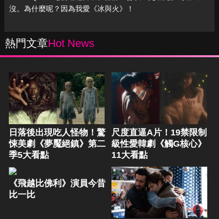
沒。為什麼呢？因為我愛《冰與火》！
熱門文章
Hot News
日落後出現吃人怪物！驚
尺度直逼A片！19禁限制
悚美劇《夢魘絕鎮》第二
級性愛韓劇《觸G核心》
季5大看點
11大看點
《飛越比佛利》演員今昔
比一比