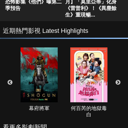
恐怖影集《他們》曝第二
月】「莫里亞蒂」化身
季預告
《雷普利》！《異塵餘
生》重現暢...
近期熱門影視 Latest Highlights
幕府將軍
何百芮的地獄毒
白
看更多影劇新聞