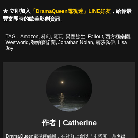
★ 立即加入
「DramaQueen電視迷」LINE好友
，給你最
豐富即時的歐美影劇資訊。
TAG：
Amazon
,
科幻
,
電玩
,
異塵餘生
,
Fallout
,
西方極樂園
,
Westworld
,
強納森諾蘭
,
Jonathan Nolan
,
麗莎喬伊
,
Lisa
Joy
作者 | Catherine
DramaQueen電視迷編輯，在社群上會以「史塔克」為名出