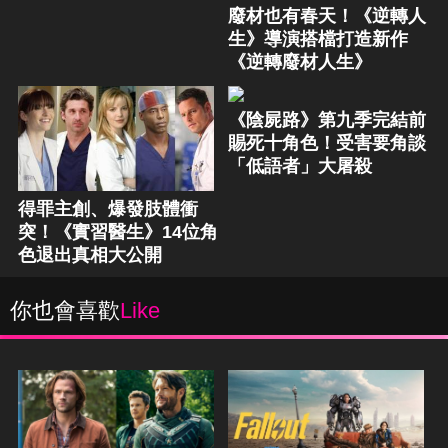
廢材也有春天！《逆轉人
生》導演搭檔打造新作
《逆轉廢材人生》
《陰屍路》第九季完結前
賜死十角色！受害要角談
「低語者」大屠殺
得罪主創、爆發肢體衝
突！《實習醫生》14位角
色退出真相大公開
你也會喜歡
Like