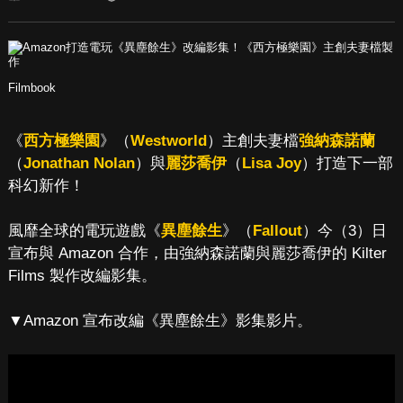
Filmbook
《
西方極樂園
》（
Westworld
）主創夫妻檔
強納森諾蘭
（
Jonathan Nolan
）與
麗莎喬伊
（
Lisa Joy
）打造下一部
科幻新作！
風靡全球的電玩遊戲《
異塵餘生
》（
Fallout
）今（3）日
宣布與 Amazon 合作，由強納森諾蘭與麗莎喬伊的 Kilter
Films 製作改編影集。
▼Amazon 宣布改編《異塵餘生》影集影片。