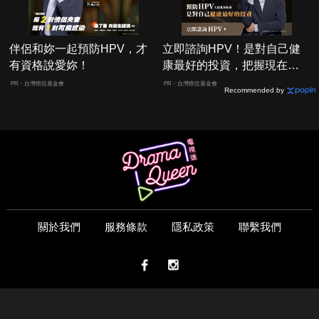
伴侶和妳一起預防HPV，才
立即諮詢HPV！是對自己健
有資格說愛妳！
康最好的投資，把握現在不
嫌晚！
PR・台灣癌症基金會
PR・台灣癌症基金會
Recommended by
關於我們
服務條款
隱私政策
聯繫我們