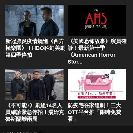
新冠肺炎疫情燒進《西方
《美國恐怖故事》演員確
極樂園》！HBO科幻美劇
診！最新第十季
第四季停拍
《American Horror
Stor...
《不可能7》劇組14名人
防疫宅在家追劇！三大
員確診緊急停拍！湯姆克
OTT平台推「限時免費
魯斯隔離兩周
看」