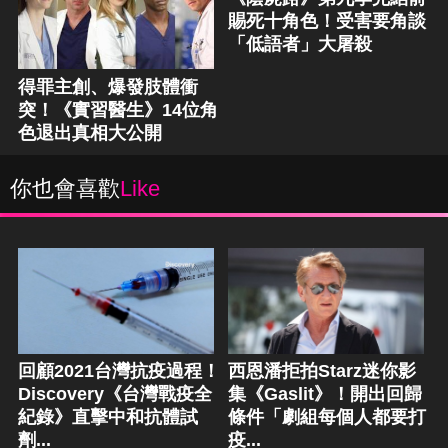
賜死十角色！受害要角談
「低語者」大屠殺
得罪主創、爆發肢體衝
突！《實習醫生》14位角
色退出真相大公開
你也會喜歡
Like
回顧2021台灣抗疫過程！
西恩潘拒拍Starz迷你影
Discovery《台灣戰疫全
集《Gaslit》！開出回歸
紀錄》直擊中和抗體試
條件「劇組每個人都要打
劑...
疫...