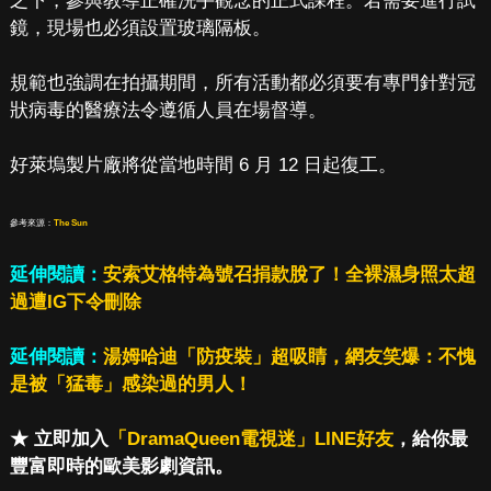
之下，參與教導正確洗手觀念的正式課程。若需要進行試
鏡，現場也必須設置玻璃隔板。
規範也強調在拍攝期間，所有活動都必須要有專門針對冠
狀病毒的醫療法令遵循人員在場督導。
好萊塢製片廠將從當地時間 6 月 12 日起復工。
參考來源：
The Sun
延伸閱讀：
安索艾格特為號召捐款脫了！全裸濕身照太超
過遭IG下令刪除
延伸閱讀：
湯姆哈迪「防疫裝」超吸睛，網友笑爆：不愧
是被「猛毒」感染過的男人！
★ 立即加入
「DramaQueen電視迷」LINE好友
，給你最
豐富即時的歐美影劇資訊。