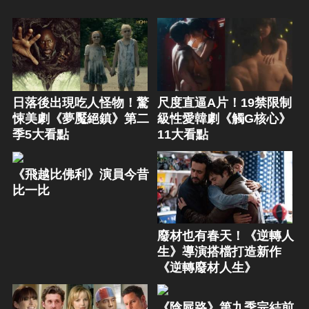
日落後出現吃人怪物！驚
尺度直逼A片！19禁限制
悚美劇《夢魘絕鎮》第二
級性愛韓劇《觸G核心》
季5大看點
11大看點
《飛越比佛利》演員今昔
比一比
廢材也有春天！《逆轉人
生》導演搭檔打造新作
《逆轉廢材人生》
《陰屍路》第九季完結前