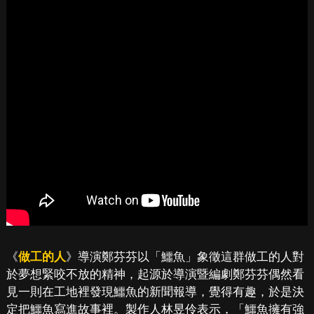
《
做工的人
》導演鄭芬芬以「鱷魚」象徵這群做工的人對
於夢想緊咬不放的精神，起源於導演暨編劇鄭芬芬偶然看
見一則在工地裡發現鱷魚的新聞報導，覺得有趣，於是決
定把鱷魚寫進故事裡。製作人林昱伶表示，「鱷魚擁有強