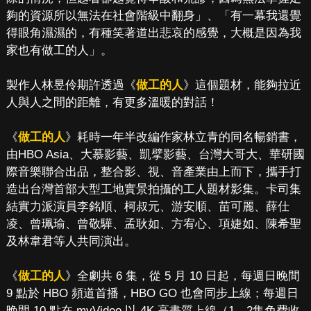
夠的資源所以無法在社會階級中翻身」、「有一幕我還覺
得眼角濕濕的，有種笑著道出悲哀的感覺，大概是因為我
家也有做工的人」。
製作人林昱伶期許透過《
做工的人
》這個題材，能夠拉近
人與人之間的距離，有更多溫暖的對話！
《
做工的人
》耗時一年半改編作家林立青的同名暢銷書，
由HBO Asia、大慕影藝、凱擘影藝、台灣大哥大、華研國
際音樂聯合出品，整合影、視、音產業由上而下，攜手打
造出台灣首部大型工地實景拍攝的工人題材影集。卡司集
結實力派演員李銘順、柯叔元、游安順、苗可麗、薛仕
凌、曾珮瑜、曾敬驊、孟耿如、方宥心、項婕如、陳希聖
及林韋君等人共同演出。
《
做工的人
》全劇共 6 集，從 5 月 10 日起，每週日晚間
9 點於 HBO 頻道首播，HBO GO 也會同步上線；每週日
晚間 10 點在 myVideo 以 4K 高畫質上線（1、2集免費收