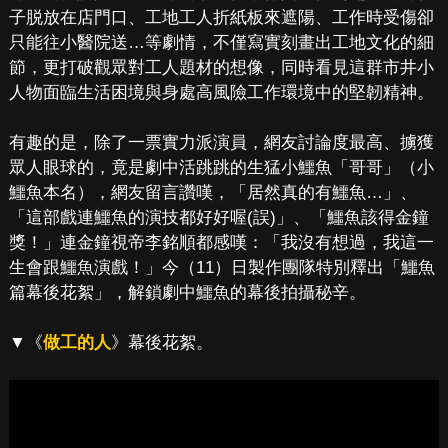
子脱放在店門口、工地工人折紙板來遮陽、工作時受傷卻
只能往小醫院送…等劇情，不僅寫實刻畫出工地文化的細
節，更打破觀眾對工人題材的想像，同時看見這群市井小
人物面臨生活困境與身處高風險工作環境中的堅韌精神。
有趣的是，除了一票實力派演員，網友討論度最高、擄獲
眾人眼球的，竟是劇中活跳跳的生猛小鱷魚「哥哥」（小
鱷魚本名），網友留言讚嘆，「居然真的有鱷魚…」、
「這部戲連鱷魚的演技都好好喔(誤)」、「鱷魚該得金鐘
獎！」連金鐘視帝李銘順都感嘆：「我沒有想過，我這一
生會跟鱷魚演戲！」今（11）日製作團隊特別釋出「鱷魚
篇幕後花絮」，解鎖劇中鱷魚的幕後拍攝秘辛。
▼《
做工的人
》幕後花絮。