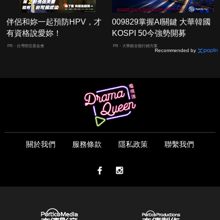
伴侶和妳一起預防HPV，才
009829掌握AI關鍵 大華韓國
有資格說愛妳！
KOSPI 50今強勢開募
PR・台灣癌症基金會
PR・大華銀全能行銷方案
Recommended by
關於我們
服務條款
隱私政策
聯繫我們