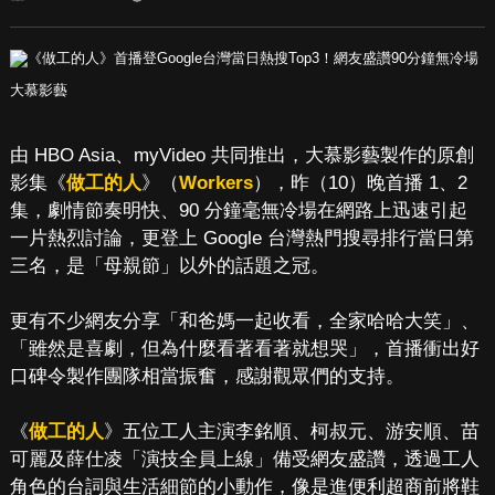
大慕影藝
由 HBO Asia、myVideo 共同推出，大慕影藝製作的原創
影集《
做工的人
》（
Workers
），昨（10）晚首播 1、2
集，劇情節奏明快、90 分鐘毫無冷場在網路上迅速引起
一片熱烈討論，更登上 Google 台灣熱門搜尋排行當日第
三名，是「母親節」以外的話題之冠。
更有不少網友分享「和爸媽一起收看，全家哈哈大笑」、
「雖然是喜劇，但為什麼看著看著就想哭」，首播衝出好
口碑令製作團隊相當振奮，感謝觀眾們的支持。
《
做工的人
》五位工人主演李銘順、柯叔元、游安順、苗
可麗及薛仕凌「演技全員上線」備受網友盛讚，透過工人
角色的台詞與生活細節的小動作，像是進便利超商前將鞋