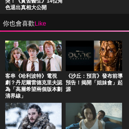
突！《實習醫生》14位角
色退出真相大公開
你也會喜歡
Like
客串《哈利波特》電視
《沙丘：預言》發布前導
劇？丹尼爾雷德克里夫認
預告！揭開「姐妹會」起
為「高層希望兩個版本劃
源
清界線」