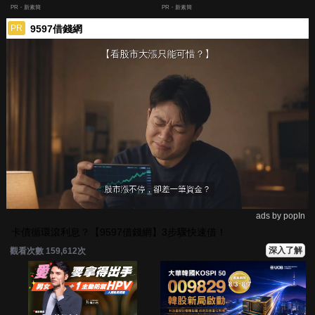
人生
囊，瘦出小蠻腰
PR・新素簡
PR・新素簡
9597借錢網
PR
ads by popIn
卡債循環滾利息？【9597借錢網】3步驟快速借！
深入了解
觀看次數 159,619次