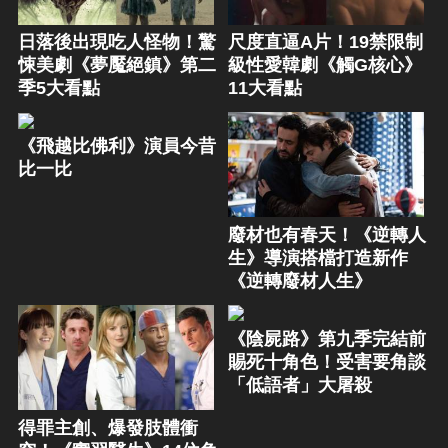
日落後出現吃人怪物！驚
尺度直逼A片！19禁限制
悚美劇《夢魘絕鎮》第二
級性愛韓劇《觸G核心》
季5大看點
11大看點
《飛越比佛利》演員今昔
比一比
廢材也有春天！《逆轉人
生》導演搭檔打造新作
《逆轉廢材人生》
《陰屍路》第九季完結前
賜死十角色！受害要角談
「低語者」大屠殺
得罪主創、爆發肢體衝