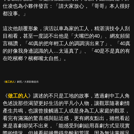
仕凌也為小夥伴發言：「請大家放心，『哥哥』本人很好
都沒事。」
這次他顛覆形象，演活以車為家的工人，精湛演技令人刮
目相看，甚至一度認不出他是「大嘴巴的40」、網友頻留
言稱讚，「40真的把年輕工人的調調演出來了」、「40真
的好像我身邊認識的人…太逼真了」、「40是不是真的有
在吃檳榔？檳榔嘴太自然」。
《
做工的人
》劇照／大慕影藝提供
《
做工的人
》講述的不只是工地的故事，透過劇中工人角
色述說那些渴望更好生活的平凡小人物，讓觀眾隨著劇情
產生共鳴，也讓曾接觸過工人或是身為工人家庭的觀眾，
看完有滿滿的驚喜感與貼近感，更有網友點出，雖然看起
來是喜劇卻笑不出來，「能感受到劇組用喜劇方式呈現實
際的情況，但越看卻越覺得辛酸和荒謬，因為無法掌握足