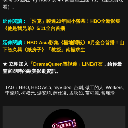
看）。
延伸閱讀：
「浩克」睽違20年回小螢幕！HBO全新影集
《他是我兄弟》5/11全台首播
延伸閱讀：
HBO Asia影集《極地闇殺》6月全台首播！山
下智久與《紙房子》「教授」南極求生
★ 立即加入
「DramaQueen電視迷」LINE好友
，給你最
豐富即時的歐美影劇資訊。
TAG：
HBO
,
HBO Asia
,
myVideo
,
台劇
,
做工的人
,
Workers
,
李銘順
,
柯叔元
,
游安順
,
薛仕凌
,
孟耿如
,
苗可麗
,
曾珮瑜