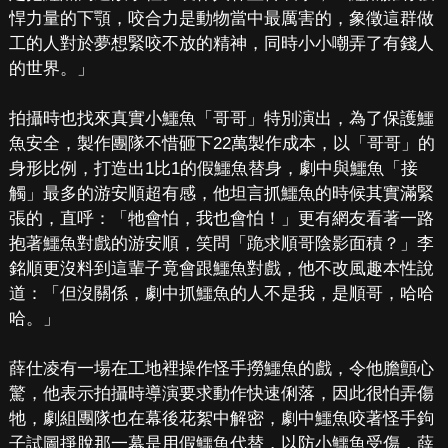
悍力量的下顎，咬合力是動物當中最厲害的，象徵這群做
工的人對於夢想緊咬不放的精神，同時小小嘲弄了有錢人
的世界。」
拍攝時也找來真實小鱷魚「哥哥」特別演出，為了保護鱷
魚安全，製作團隊不惜砸下22萬製作成本，以「哥哥」的
身形比例，打造出1比1的假鱷魚替身，劇中與鱷魚「接
觸」最多的游安順超有感，他坦言抓鱷魚的時候其實滿緊
張的，直呼：「牠會怕，我也會怕！」更有網友看著一路
抱著鱷魚對戲的游安順，笑問「跪求順哥陰影面積？」李
銘順更沒料到這輩子竟會跟鱷魚對戲，他不改風趣本性說
道：「但沒關係，劇中抓鱷魚的人不是我，是順哥，哈哈
哈。」
薛仕凌有一場在工地裡操作怪手撈鱷魚的戲，令他膽顫心
驚，他表示拍攝時導演要求動作快速俐落，因此很怕弄傷
牠，劇組團隊也在幕後花絮中解密，劇中鱷魚咬著怪手鉤
子試圖掙脫那一幕是用假鱷魚代替，以防小鱷魚受傷，薛