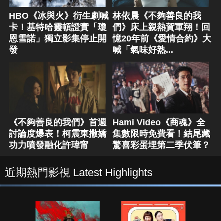
HBO《冰與火》衍生劇喊
林依晨《不夠善良的我
卡！基特哈靈頓證實「瓊
們》床上親熱賀軍翔！回
恩雪諾」獨立影集停止開
憶20年前《愛情合約》大
發
喊「氣味好熟...
《不夠善良的我們》首週
Hami Video《商魂》全
討論度爆表！柯震東撒嬌
集數限時免費看！結尾藏
功力噴發融化許瑋甯
驚喜彩蛋埋第二季伏筆？
近期熱門影視 Latest Highlights