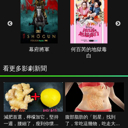
幕府將軍
何百芮的地獄毒
白
看更多影劇新聞
減肥首選，檸檬加它，堅持
腹部脂肪的「剋星」找到
一週，腰細了，瘦到你懷疑
了，常吃這幾物，吃走大肚