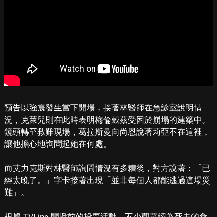
預告以強震發生當下開場，接著林醫師在急診室說明情
況，克萊兒則在此時表明梅倫戴茲受困於崩塌的建築中。
鏡頭轉至救難現場，葛拉斯曼向尚恩說著莉亞不在這裡，
讓他擔心地詢問起她在何處。
而艾力克斯對林醫師詢問情況有多糟後，對方說著：「已
經太晚了。」字卡接著出現「並非每個人都能逃過這場災
難」。
根據 TVLine 開播前的投票活動，不少觀眾認為死去的會