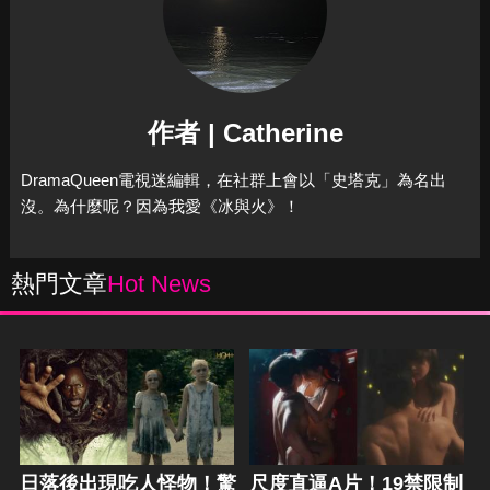
作者 | Catherine
DramaQueen電視迷編輯，在社群上會以「史塔克」為名出
沒。為什麼呢？因為我愛《冰與火》！
熱門文章
Hot News
日落後出現吃人怪物！驚
尺度直逼A片！19禁限制