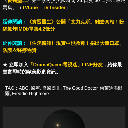
《
良醫墨非
》第三季將於美國時間 23 日及 30 日播出最終
兩集。（
TVLine
、
TV Insider
）
延伸閱讀：
《實習醫生》公開「艾力克斯」離去真相！粉
絲氣炸IMDb單集4.2低分
延伸閱讀：
《住院醫師》現實中也救難！捐出大量口罩、
防護衣醫療物資
★ 立即加入
「DramaQueen電視迷」LINE好友
，給你最
豐富即時的歐美影劇資訊。
TAG：
ABC
,
醫療
,
良醫墨非
,
The Good Doctor
,
佛萊迪海默
爾
,
Freddie Highmore