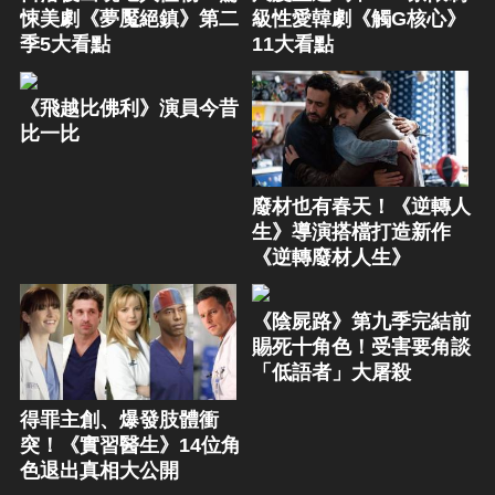
悚美劇《夢魘絕鎮》第二
級性愛韓劇《觸G核心》
季5大看點
11大看點
《飛越比佛利》演員今昔
比一比
廢材也有春天！《逆轉人
生》導演搭檔打造新作
《逆轉廢材人生》
《陰屍路》第九季完結前
賜死十角色！受害要角談
「低語者」大屠殺
得罪主創、爆發肢體衝
突！《實習醫生》14位角
色退出真相大公開