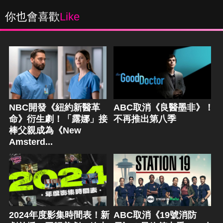
你也會喜歡
Like
NBC開發《紐約新醫革
ABC取消《良醫墨非》！
命》衍生劇！「露娜」接
不再推出第八季
棒父親成為《New
Amsterd...
2024年度影集時間表！新
ABC取消《19號消防