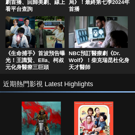
劇首播、回歸美劇、線上
局》！最終第七季2024年
看平台查詢
首播
《生命捕手》首波預告曝
NBC預訂醫療劇《Dr.
光！王識賢、Ella、柯叔
Wolf》！柴克瑞昆杜化身
元化身醫療三巨頭
天才醫師
近期熱門影視 Latest Highlights