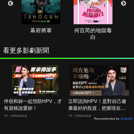
幕府將軍
何百芮的地獄毒
白
看更多影劇新聞
伴侶和妳一起預防HPV，才
立即諮詢HPV！是對自己健
有資格說愛妳！
康最好的投資，把握現在不
嫌晚！
PR・台灣癌症基金會
PR・台灣癌症基金會
Recommended by