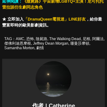
延伸閱讀：
《陰屍路》宇宙新增LGBTQ+主演！尼可托托
雷拉談衍生劇同志角色
★ 立即加入
「DramaQueen電視迷」LINE好友
，給你最
豐富即時的歐美影劇資訊。
TAG：
AMC
,
恐怖
,
陰屍路
,
The Walking Dead
,
尼根
,
阿爾法
,
傑佛利迪恩摩根
,
Jeffrey Dean Morgan
,
珊曼莎摩頓
,
Samantha Morton
,
劇情
作者 | Catherine