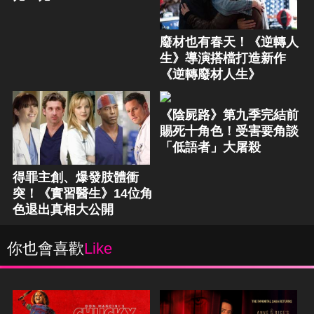
廢材也有春天！《逆轉人
生》導演搭檔打造新作
《逆轉廢材人生》
《陰屍路》第九季完結前
賜死十角色！受害要角談
「低語者」大屠殺
得罪主創、爆發肢體衝
突！《實習醫生》14位角
色退出真相大公開
你也會喜歡
Like