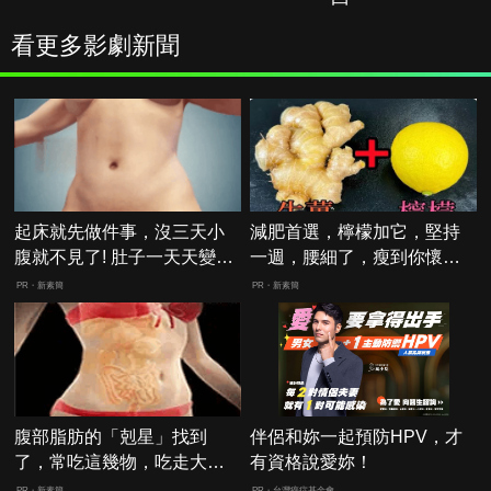
看更多影劇新聞
起床就先做件事，沒三天小
減肥首選，檸檬加它，堅持
腹就不見了! 肚子一天天變
一週，腰細了，瘦到你懷疑
小！
人生
PR・新素簡
PR・新素簡
腹部脂肪的「剋星」找到
伴侶和妳一起預防HPV，才
了，常吃這幾物，吃走大肚
有資格說愛妳！
囊，瘦出小蠻腰
PR・新素簡
PR・台灣癌症基金會