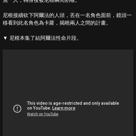
無一人，轉身後被尼根瞬間割喉。
尼根接續砍下阿爾法的人頭，丟在一名角色面前，鏡頭一
移看到此名角色為卡蘿，揭曉兩人之間的計畫。
▼ 尼根本集了結阿爾法性命片段。