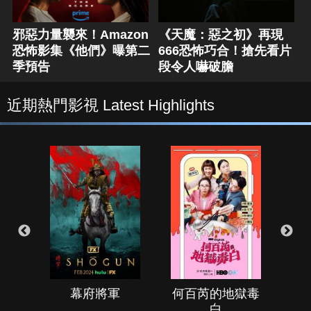
邪惡力量襲來！Amazon
《天魔：惡之初》再現
恐怖影集《他們》曝第二
666恐怖巧合！搶先看片
季預告
段令人嚇破膽
近期熱門影視 Latest Highlights
幕府將軍
何百芮的地獄毒
白