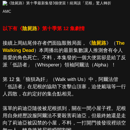
AMC
以下有《
陰屍路
》第十季第 12 集劇情
接續上周結尾倖存者們面臨艱難局面，《
陰屍路
》（
The
Walking Dead
）本周播出的最新集數讓人推測會有令人
喜愛的角色死亡。不料，本集發的一個大便當卻是給了反
派「低語者」（Whisperer）領袖阿爾法（Alpha）！
第 12 集「狼狽為奸」（Walk with Us）中，阿爾法偕
「低語者」在尼根的協助下攻擊山頂寨，迫使戴瑞等一行
人四散，在約定好的集合點相見。
落單的莉迪亞隨後被尼根抓到，關在一間小屋子裡。尼根
用自身經歷說服阿爾法不要殺害莉迪亞，但最終她還是走
向了莉迪亞被囚禁的小屋，不料，一打開門後發現裡頭空