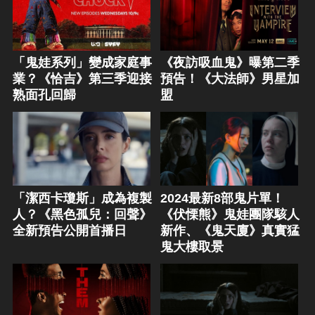
「鬼娃系列」變成家庭事
《夜訪吸血鬼》曝第二季
業？《恰吉》第三季迎接
預告！《大法師》男星加
熟面孔回歸
盟
「潔西卡瓊斯」成為複製
2024最新8部鬼片單！
人？《黑色孤兒：回聲》
《伏慄熊》鬼娃團隊駭人
全新預告公開首播日
新作、《鬼天廈》真實猛
鬼大樓取景