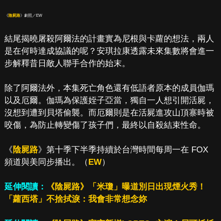
《
陰屍路
》劇照／EW
結尾揭曉屠殺阿爾法的計畫實為尼根與卡蘿的想法，兩人
是在何時達成協議的呢？安琪拉康透露未來集數將會進一
步解釋昔日敵人聯手合作的始末。
除了阿爾法外，本集死亡角色還有低語者原本的成員伽瑪
以及厄爾。伽瑪為保護姪子亞當，獨自一人想引開活屍，
沒想到遭到貝塔偷襲。而厄爾則是在活屍進攻山頂寨時被
咬傷，為防止轉變傷了孩子們，最終以自殺結束性命。
《
陰屍路
》第十季下半季持續於台灣時間每周一在 FOX
頻道與美同步播出。（
EW
）
延伸閱讀：
《陰屍路》「米瓊」曝道別日出現煙火秀！
「蘿西塔」不捨拭淚：我會非常想念妳