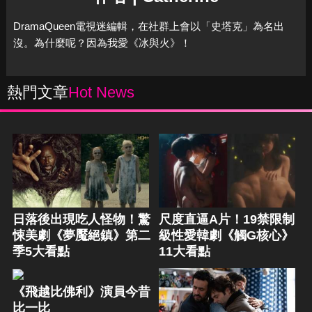
DramaQueen電視迷編輯，在社群上會以「史塔克」為名出
沒。為什麼呢？因為我愛《冰與火》！
熱門文章
Hot News
日落後出現吃人怪物！驚
尺度直逼A片！19禁限制
悚美劇《夢魘絕鎮》第二
級性愛韓劇《觸G核心》
季5大看點
11大看點
《飛越比佛利》演員今昔
比一比