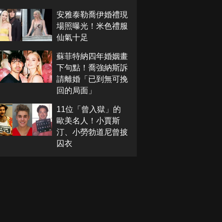
安雅泰勒喬伊婚禮現
場照曝光！米色禮服
仙氣十足
蘇菲特納四年婚姻畫
下句點！喬強納斯訴
請離婚「已到無可挽
回的局面」
11位「曾入獄」的
歐美名人！小賈斯
汀、小勞勃道尼曾披
囚衣