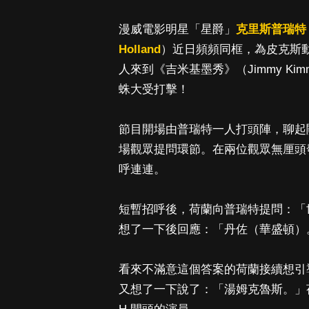
漫威電影明星「星爵」
克里斯普瑞特
Holland
）近日頻頻同框，為皮克斯動畫
人來到《吉米基墨秀》（Jimmy Ki
蛛大受打擊！
節目開場由普瑞特一人打頭陣，聊起
場觀眾提問環節。在兩位觀眾無厘頭
呼連連。
短暫招呼後，荷蘭向普瑞特提問：「
想了一下後回應：「丹佐（華盛頓）
看來不滿意這個答案的荷蘭接續想引
又想了一下說了：「湯姆克魯斯。」