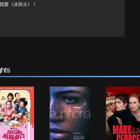
我愛《冰與火》！
hts