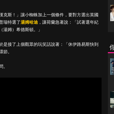
漢克斯！」讓小蜘蛛加上一個條件，要對方選出英國
普瑞特選了
湯姆哈迪
，讓荷蘭急著說：「試著選年紀
（湯姆）希德斯頓。」
於是接了上個觀眾的玩笑話說著：「休伊路易斯快到
環節。
問。