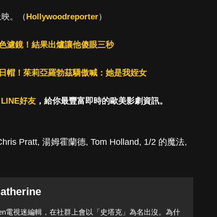
台上映。（
Hollywoodreporter
）
角色濾鏡！結果出爐讓他傻眼三秒
生日帽！茱莉亞羅勃茲驕傲喊：她是我姪女
LINE好友
，給你最豐富即時的歐美影劇資訊。
hris Pratt
,
湯姆霍蘭德
,
Tom Holland
,
1/2 的魔法
,
atherine
Queen電視迷編輯，在社群上會以「史塔克」為名出沒。為什