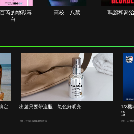
百芮的地獄毒
高校十八禁
瑪麗和喬
白
搞定
出遊只要帶這瓶，氣色好明亮
1/
這
PR・三得利健康網路商店
PR・台灣