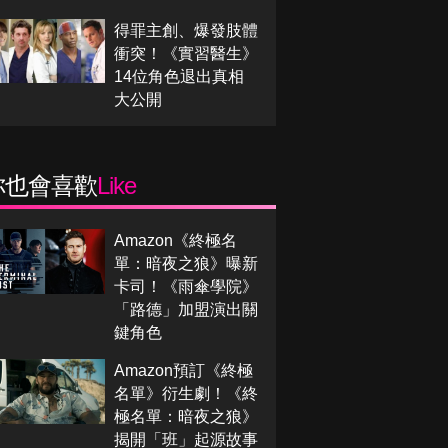
得罪主創、爆發肢體
衝突！《實習醫生》
14位角色退出真相
大公開
你也會喜歡
Like
Amazon《終極名
單：暗夜之狼》曝新
卡司！《雨傘學院》
「路德」加盟演出關
鍵角色
Amazon預訂《終極
名單》衍生劇！《終
極名單：暗夜之狼》
揭開「班」起源故事