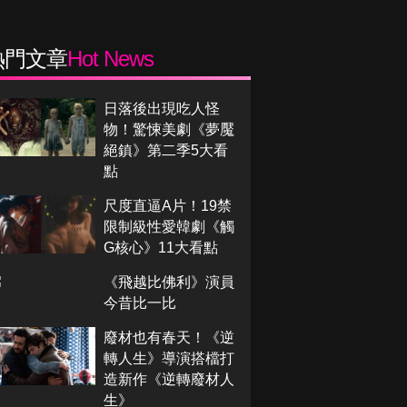
熱門文章
Hot News
日落後出現吃人怪
物！驚悚美劇《夢魘
絕鎮》第二季5大看
點
尺度直逼A片！19禁
限制級性愛韓劇《觸
G核心》11大看點
《飛越比佛利》演員
今昔比一比
廢材也有春天！《逆
轉人生》導演搭檔打
造新作《逆轉廢材人
生》