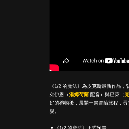
《1/2 的魔法》為皮克斯最新作品
弟伊恩（
湯姆荷蘭
配音）與巴萊（
好的禮物後，展開一趟冒險旅程，尋
親。
▼《1/2 的魔法》正式預告。