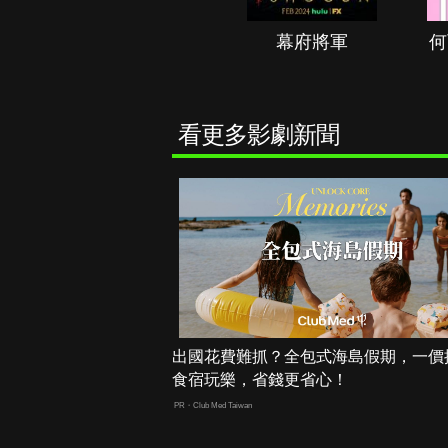
秘境春光
幕府將軍
何
看更多影劇新聞
出國花費難抓？全包式海島假期，一價
食宿玩樂，省錢更省心！
PR・Club Med Taiwan