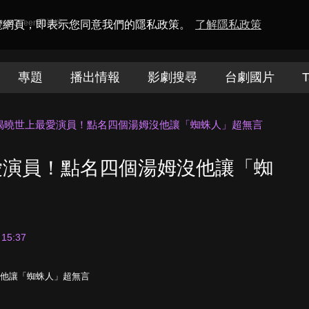
amaQueen電視迷
瀏覽網頁，即表示您同意我們的隱私政策。
了解隱私政策
專題
播出情報
影劇搜尋
台劇國片
T
揭曉世上最愛演員！點名四個湯姆沒他讓「蜘蛛人」超無言
愛演員！點名四個湯姆沒他讓「蜘
 15:37