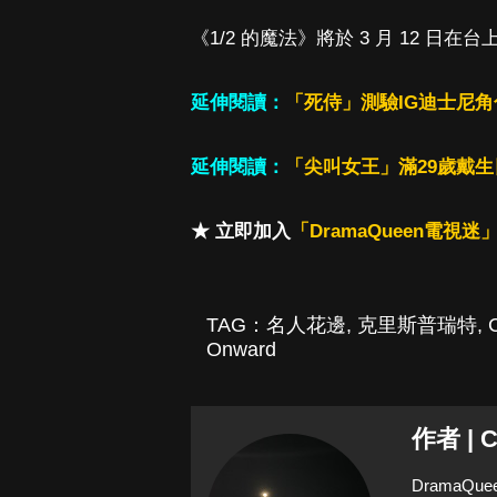
《1/2 的魔法》將於 3 月 12 日在
延伸閱讀：
「死侍」測驗IG迪士尼
延伸閱讀：
「尖叫女王」滿29歲戴
★ 立即加入
「DramaQueen電視迷」
TAG：
名人花邊
,
克里斯普瑞特
,
C
Onward
作者 | C
Drama