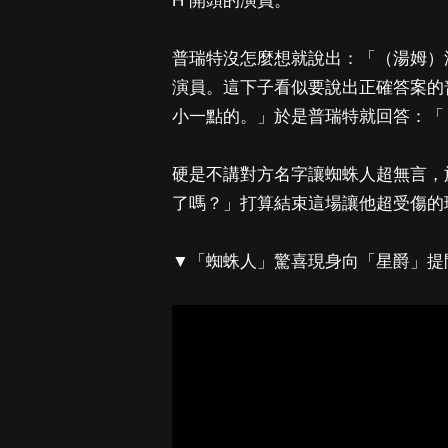
H 開頭的演員。
普瑞特沒怎麼想就說出：「（湯姆）
演員。這下子看似要說出正確答案的
小一點的。」於是普瑞特就回答：「
硬是不講對方名字讓蜘蛛人超無言，
了嗎？」打算結束這場讓他超受傷的
▼「蜘蛛人」驚喜現身向「星爵」提