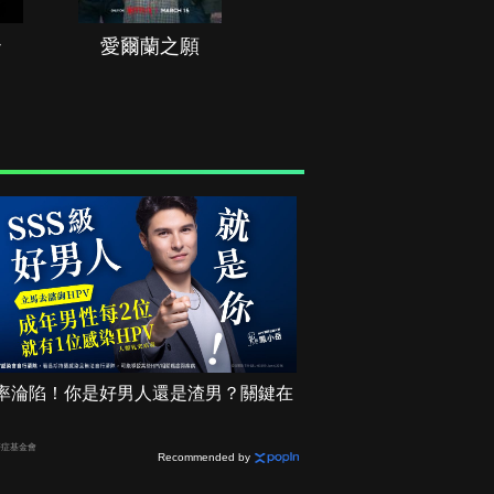
治
愛爾蘭之願
空戰群英
2機率淪陷！你是好男人還是渣男？關鍵在
癌症基金會
Recommended by