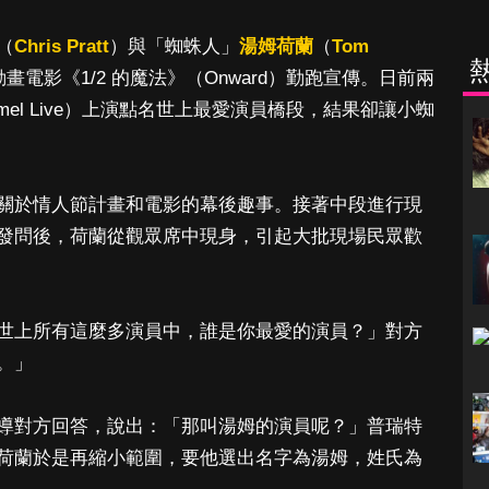
（
Chris Pratt
）與「蜘蛛人」
湯姆荷蘭
（
Tom
電影《1/2 的魔法》（Onward）勤跑宣傳。日前兩
mmel Live）上演點名世上最愛演員橋段，結果卻讓小蜘
關於情人節計畫和電影的幕後趣事。接著中段進行現
發問後，荷蘭從觀眾席中現身，引起大批現場民眾歡
世上所有這麼多演員中，誰是你最愛的演員？」對方
。」
導對方回答，說出：「那叫湯姆的演員呢？」普瑞特
荷蘭於是再縮小範圍，要他選出名字為湯姆，姓氏為