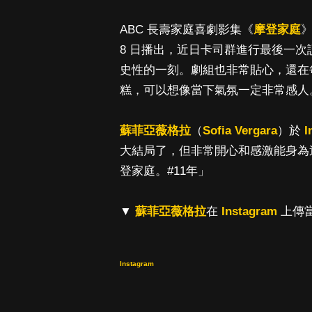
ABC 長壽家庭喜劇影集《
摩登家庭
8 日播出，近日卡司群進行最後一
史性的一刻。劇組也非常貼心，還在
糕，可以想像當下氣氛一定非常感人
蘇菲亞薇格拉
（
Sofia Vergara
）於
I
大結局了，但非常開心和感激能身為
登家庭。#11年」
▼
蘇菲亞薇格拉
在
Instagram
上傳
Instagram