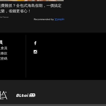
花費難抓？全包式海島假期，一價搞定
玩樂，省錢更省心！
ed Taiwan
Recommended by
員
入會員
員條款
記密碼