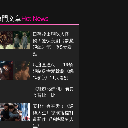
熱門文章
Hot News
日落後出現吃人怪
物！驚悚美劇《夢魘
絕鎮》第二季5大看
點
尺度直逼A片！19禁
限制級性愛韓劇《觸
G核心》11大看點
《飛越比佛利》演員
今昔比一比
廢材也有春天！《逆
轉人生》導演搭檔打
造新作《逆轉廢材人
生》