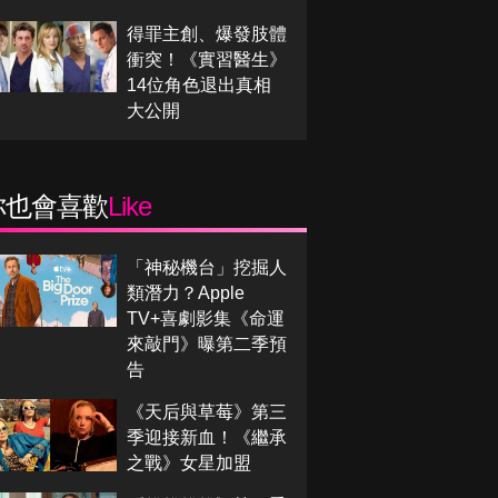
得罪主創、爆發肢體
衝突！《實習醫生》
14位角色退出真相
大公開
你也會喜歡
Like
「神秘機台」挖掘人
類潛力？Apple
TV+喜劇影集《命運
來敲門》曝第二季預
告
《天后與草莓》第三
季迎接新血！《繼承
之戰》女星加盟