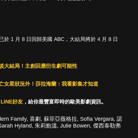
 月 8 日回歸美國 ABC，大結局將於 4 月 8 日
談大結局！主創回應衍生劇可能性
亡女星狀況外！莎拉海蘭：我看影集才知道
LINE好友
，給你最豐富即時的歐美影劇資訊。
ern Family
,
喜劇
,
蘇菲亞薇格拉
,
Sofia Vergara
,
諾
Sarah Hyland
,
朱莉鮑溫
,
Julie Bowen
,
傑西泰勒弗