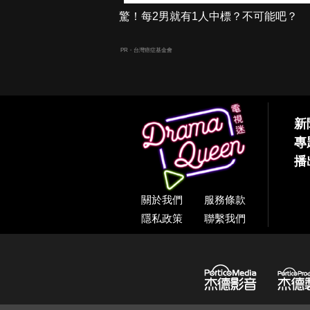
驚！每2男就有1人中標？不可能吧？
PR・台灣癌症基金會
新
專
播
關於我們
服務條款
隱私政策
聯繫我們