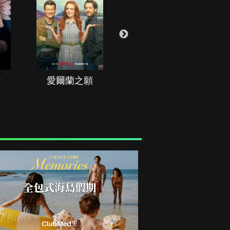
治
愛爾蘭之願
空戰群英