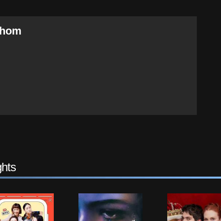
Thom
hts