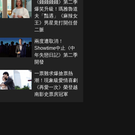
《錢錢錢錢》第二季
爆笑升級！瑪雅魯道
夫「豔遇」《麻辣女
王》男星竟打開任督
二脈
兩度遭取消！
Showtime中止《中
年失戀日記》第二季
開發
一票難求爆搶票熱
潮！現象級愛情喜劇
《再愛一次》榮登越
南影史票房冠軍