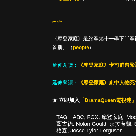
people
《摩登家庭》最終季第十一季下半季已於 1
首播。（
people
）
延伸閱讀：
《摩登家庭》卡司群齊聚
延伸閱讀：
《摩登家庭》劇中人物死
★ 立即加入
「DramaQueen電視迷」
TAG：
ABC
,
FOX
,
摩登家庭
,
Mod
藍古德
,
Nolan Gould
,
莎拉海蘭
,
格森
,
Jesse Tyler Ferguson