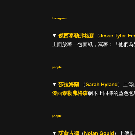
Instagram
▼
傑西泰勒弗格森
（
Jesse Tyler F
上面放著一包面紙，寫著：「他們為
people
▼
莎拉海蘭
（
Sarah Hyland
）上傳
傑西泰勒弗格森
劇本上同樣的藍色包
people
▼
諾藍古德
（
Nolan Gould
）上傳劇