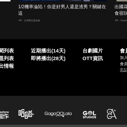
1/2機率淪陷！你是好男人還是渣男？關鍵在
出國
這
食宿
PR・台灣癌症基金會
PR・Club M
聞列表
近期播出(14天)
台劇國片
會
加
題列表
即將播出(28天)
OTT資訊
會
出情報
忘