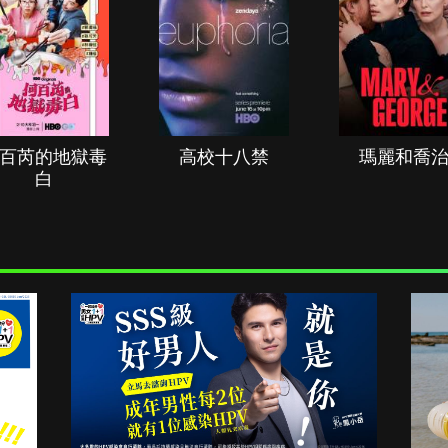
百芮的地獄毒
高校十八禁
瑪麗和喬
白