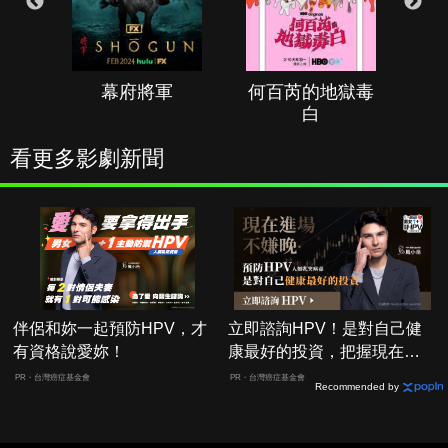
幕府將軍
何百芮的地獄毒
白
看更多影劇新聞
伴侶和妳一起預防HPV，才
立即諮詢HPV！是對自己健
有資格說愛妳！
康最好的投資，把握現在不
嫌晚！
PR・台灣癌症基金會
PR・台灣癌症基金會
Recommended by