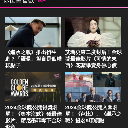
你也會喜歡
Like
《繼承之戰》推出衍生
艾瑪史東二度封后！金球
劇？「羅曼」坦言是個糟
獎最佳影片《可憐的東
糕點子
西》花絮曝賣身佛心價
2024金球獎公開得獎名
2024金球獎公開入圍名
單！《奧本海默》獲最佳
單！《芭比》、《繼承之
影片、席尼墨菲奪下金球
戰》提名9項領跑
影帝