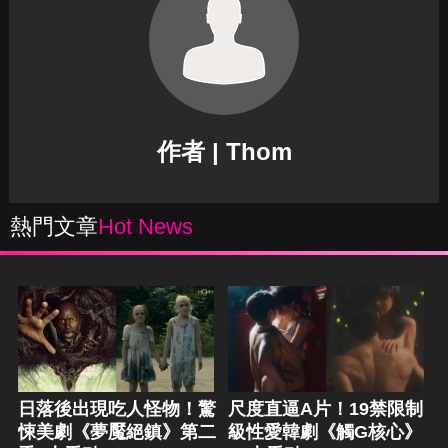
作者 | Thom
熱門文章
Hot News
日落後出現吃人怪物！驚
尺度直逼A片！19禁限制
悚美劇《夢魘絕鎮》第二
級性愛韓劇《觸G核心》