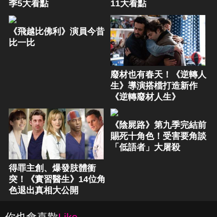
季5大看點
11大看點
《飛越比佛利》演員今昔
比一比
廢材也有春天！《逆轉人
生》導演搭檔打造新作
《逆轉廢材人生》
《陰屍路》第九季完結前
賜死十角色！受害要角談
「低語者」大屠殺
得罪主創、爆發肢體衝
突！《實習醫生》14位角
色退出真相大公開