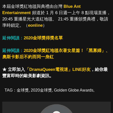
本屆金球獎紅地毯與典禮由台灣
Blue Ant
Entertainment
頻道於 1 月 6 日週一上午 8 點現場直播，
20:45 重播星光大道紅地毯、 21:45 重播頒獎典禮，敬請
準時鎖定。（
eonline
）
延伸閱讀：
2020金球獎得獎名單
延伸閱讀：
2020金球獎紅地毯衣著女星篇！「黑寡婦」、
奧斯卡影后不約而同一身紅
★ 立即加入
「DramaQueen電視迷」LINE好友
，給你最
豐富即時的歐美影劇資訊。
TAG：
金球獎
,
2020金球獎
,
Golden Globe Awards
,