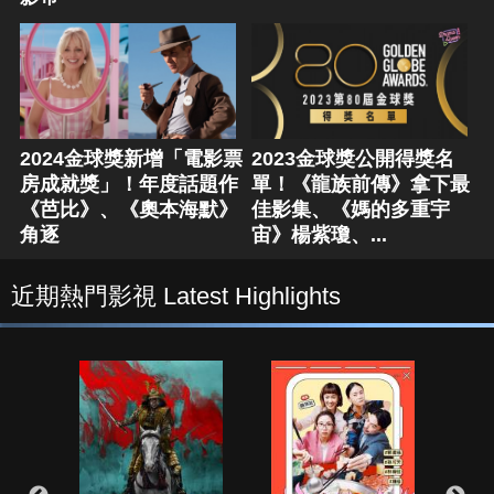
2024金球獎新增「電影票
2023金球獎公開得獎名
房成就獎」！年度話題作
單！《龍族前傳》拿下最
《芭比》、《奧本海默》
佳影集、《媽的多重宇
角逐
宙》楊紫瓊、...
近期熱門影視 Latest Highlights