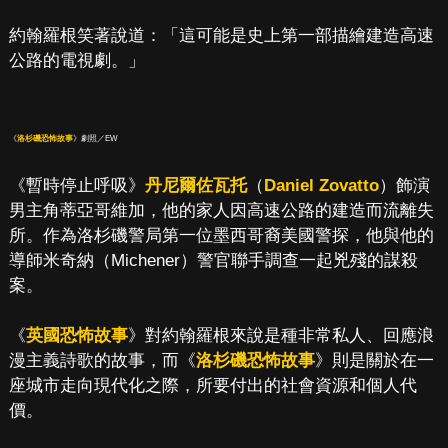
約翰羅根笑著說道：「這可能是史上第一部描繪建造高速
公路的電視劇。」
《
洛杉磯恐怖故事
》劇照／EW
《暫時停止呼吸》
丹尼爾佐瓦托
（
Daniel Zovatto
）飾演
男主角蒂亞哥維加，他的家人因高速公路的建造而流離失
所。作為洛杉磯警局第一位墨西哥裔美國警探，他與他的
導師米奇納（Michener）警官聯手調查一起兇殘的謀殺
案。
《
英國恐怖故事
》對約翰羅根來說是種非常私人、回應浪
漫主義詩歌的故事，而《
洛杉磯恐怖故事
》則是關於在一
座城市走向現代化之際，所要付出的社會資源和個人代
價。