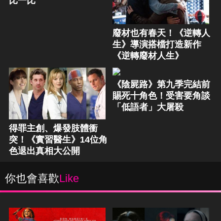
比一比
廢材也有春天！《逆轉人
生》導演搭檔打造新作
《逆轉廢材人生》
《陰屍路》第九季完結前
賜死十角色！受害要角談
「低語者」大屠殺
得罪主創、爆發肢體衝
突！《實習醫生》14位角
色退出真相大公開
你也會喜歡
Like