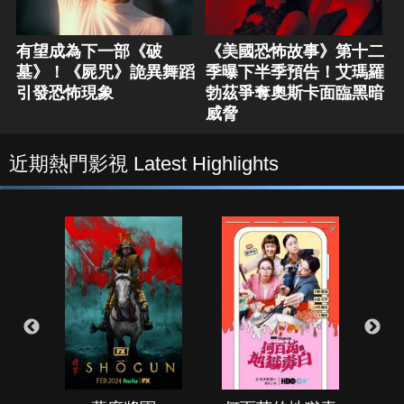
有望成為下一部《破
《美國恐怖故事》第十二
墓》！《屍咒》詭異舞蹈
季曝下半季預告！艾瑪羅
引發恐怖現象
勃茲爭奪奧斯卡面臨黑暗
威脅
近期熱門影視 Latest Highlights