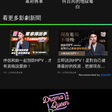
幕府將軍
何百芮的地獄毒
白
看更多影劇新聞
伴侶和妳一起預防HPV，才
立即諮詢HPV！是對自己健
有資格說愛妳！
康最好的投資，把握現在不
嫌晚！
PR・台灣癌症基金會
PR・台灣癌症基金會
Recommended by