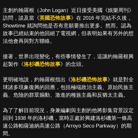
主創約翰羅根（John Logan）近日接受美國《娛樂周刊》
訪問，談及當《
英國恐怖故事
》在 2016 年完結不久後，
Showtime 就詢問他是否有意願要推出更多。然而。認為
故事已經結束的他回絕了電視網，但表明如果有另外的想
法他會再與對方聯絡。
接著，世界出現變化，有些事情發生了，這讓約翰羅根興
起製作《
洛杉磯恐怖故事
》的念頭。
更明確地說，約翰羅根指出《
洛杉磯恐怖故事
》就是對全
球諸多現象復興的回應，包括極端政治主義、原始民族主
義、危險的群眾煽動、激進的種族主義和反猶太主義。
為了了解目前現況，身兼編劇與主創的他將影集背景設定
回到 1938 年的洛杉磯，當時正處於興建洛杉磯第一條高
速公路帕薩迪納高速公路（Arroyo Seco Parkway）的期
間。