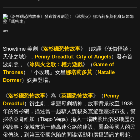
ew
Showtime 美劇《
洛杉磯恐怖故事
》（或譯《低俗怪談：
天使之城》，
Penny Dreadful: City of Angels
）發布首
波劇照，《
冰與火之歌：權力遊戲
》（
Game of
Thrones
）「小玫瑰」女星
娜塔莉多莫
（
Natalie
Dormer
）妖媚登場。
《
洛杉磯恐怖故事
》為《
英國恐怖故事
》（
Penny
Dreadful
）衍生劇，承襲母劇精神，故事背景改至 1938
年的洛杉磯，描述當一起駭人謀殺案震驚整座城市後，警
探蒂亞哥維加（Tiago Vega）捲入一場映照出洛杉磯歷史
的故事：從城市第一條高速公路的建設、墨裔美國人的民
俗傳統，到第三帝國危險的間諜活動和廣播通訊的興起。