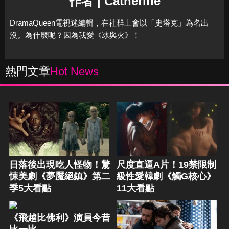
作者 | Catherine
DramaQueen電視迷編輯，在社群上會以「史塔克」為名出
沒。為什麼呢？因為我愛《冰與火》！
熱門文章
Hot News
日落後出現吃人怪物！驚
尺度直逼A片！19禁限制
悚美劇《夢魘絕鎮》第二
級性愛韓劇《觸G核心》
季5大看點
11大看點
《飛越比佛利》演員今昔