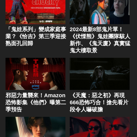
「鬼娃系列」變成家庭事
2024最新8部鬼片單！
業？《恰吉》第三季迎接
《伏慄熊》鬼娃團隊駭人
熟面孔回歸
新作、《鬼天廈》真實猛
鬼大樓取景
邪惡力量襲來！Amazon
《天魔：惡之初》再現
恐怖影集《他們》曝第二
666恐怖巧合！搶先看片
季預告
段令人嚇破膽