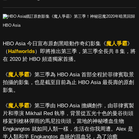
HBO Asia
HBO Asia 今日宣布原創黑暗動作奇幻影集《
魔人爭霸
》
（
Halfworlds
）即將推出第三季，第三季全長共 8 集，將
在 2020 於 HBO 頻道獨家首播。
《
魔人爭霸
》第三季為 HBO Asia 首部全程於菲律賓取景
拍攝的影集，也是截至目前為止 HBO Asia 最長壽的原創
影集。
《
魔人爭霸
》第三季由 HBO Asia 擔綱創作，由菲律賓製
片和導演 Mikhail Red 執導，背景從五光十色的曼谷街頭
移駕到槍林彈雨的馬尼拉街頭，當地的神秘嗜血生物
Engkangtos 就如同人類一樣，生活在你我周遭。Alex 是
半人類和半 Engkangtos 血統的混血兒，為了治癒