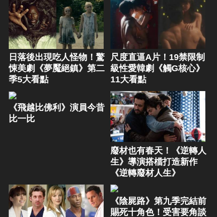
日落後出現吃人怪物！驚
尺度直逼A片！19禁限制
悚美劇《夢魘絕鎮》第二
級性愛韓劇《觸G核心》
季5大看點
11大看點
《飛越比佛利》演員今昔
比一比
廢材也有春天！《逆轉人
生》導演搭檔打造新作
《逆轉廢材人生》
《陰屍路》第九季完結前
賜死十角色！受害要角談