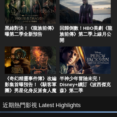
黑綠對決！《龍族前傳》
回歸倒數！HBO美劇《龍
曝第二季全新預告
族前傳》第二季上線月公
開
《奇幻精靈事件簿》改編
半神少年冒險未完！
影集首曝預告！《駭客軍
Disney+續訂《波西傑克
團》男星化身反派食人魔
森》第二季
近期熱門影視 Latest Highlights