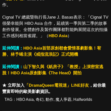
作。
Cignal TV 總裁暨執行長Jane J. Basas表示：「Cignal TV
很榮幸能與 HBO Asia 合作，延續第一季與第二季的故事
創作發展。全體創作及製作團隊都對能夠展開這次的拍攝
工作感到相當雀躍。」（
HBO Asia
）
延伸閱讀：
HBO Asia首部原創都會愛情喜劇影集！宥
勝、林予晞主演《戒指流浪記》正式開機
延伸閱讀：
山下智久與《紙房子》「教授」上演密室逃
脫！HBO Asia原創影集《The Head》開拍
★ 立即加入
「DramaQueen電視迷」LINE好友
，給你最
豐富即時的歐美影劇資訊。
TAG：
HBO Asia
,
奇幻
,
動作
,
魔人爭霸
,
Halfworlds