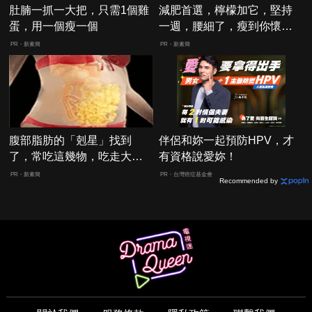
肚腩一抓一大把，只需1個雞
減肥首選，檸檬加它，堅持
蛋，用一個瘦一個
一週，腰細了，瘦到你懷疑
人生
PR・新素簡
PR・新素簡
腹部脂肪的「剋星」找到
伴侶和妳一起預防HPV，才
了，常吃這幾物，吃走大肚
有資格說愛妳！
囊，瘦出小蠻腰
PR・新素簡
PR・台灣癌症基金會
Recommended by