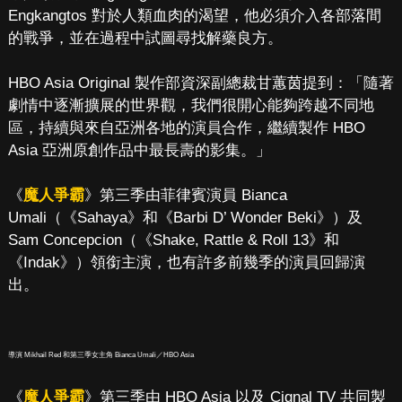
Engkangtos 對於人類血肉的渴望，他必須介入各部落間
的戰爭，並在過程中試圖尋找解藥良方。
HBO Asia Original 製作部資深副總裁甘蕙茵提到：「隨著
劇情中逐漸擴展的世界觀，我們很開心能夠跨越不同地
區，持續與來自亞洲各地的演員合作，繼續製作 HBO
Asia 亞洲原創作品中最長壽的影集。」
《
魔人爭霸
》第三季由菲律賓演員 Bianca
Umali（《Sahaya》和《Barbi D’ Wonder Beki》）及
Sam Concepcion（《Shake, Rattle & Roll 13》和
《Indak》）領銜主演，也有許多前幾季的演員回歸演
出。
導演 Mikhail Red 和第三季女主角 Bianca Umali／HBO Asia
《
魔人爭霸
》第三季由 HBO Asia 以及 Cignal TV 共同製