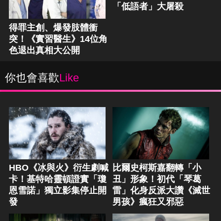
「低語者」大屠殺
得罪主創、爆發肢體衝
突！《實習醫生》14位角
色退出真相大公開
你也會喜歡
Like
HBO《冰與火》衍生劇喊
比爾史柯斯嘉翻轉「小
卡！基特哈靈頓證實「瓊
丑」形象！初代「琴葛
恩雪諾」獨立影集停止開
雷」化身反派大讚《滅世
發
男孩》瘋狂又邪惡