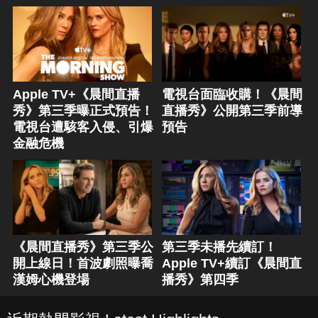
Apple TV+《晨間直播
電視台面臨收購！《晨間
秀》第三季曝正式預告！
直播秀》公開第三季前導
電視台遭駭客入侵、引爆
預告
金融危機
《晨間直播秀》第三季公
第三季未播先續訂！
開上線日！首波劇照曝喬
Apple TV+續訂《晨間直
漢姆心機登場
播秀》第四季