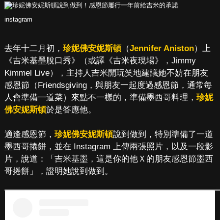
instagram
去年十二月初，
珍妮佛安妮斯頓
（
Jennifer Aniston
）上
《吉米基墨脫口秀》（或譯《吉米夜現場》，Jimmy
Kimmel Live），主持人吉米開玩笑地建議她不妨在朋友
感恩節（Friendsgiving，與朋友一起度過感恩節，通常每
人會準備一道菜）來點不一樣的，準備墨西哥料理，
珍妮
佛安妮斯頓
於是答應他。
適逢感恩節，
珍妮佛安妮斯頓
說到做到，特別準備了一道
墨西哥捲餅，並在 Instagram 上傳兩張照片，以及一段影
片，說道：「吉米基墨，這是你的他Ｘ的朋友感恩節墨西
哥捲餅」，證明她說到做到。