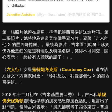
enchiladas.
Jennifer Aniston
（@jenniferaniston）分享的貼文 於
PST 2019 年 11月 月 28 日 上午 4:23
第一張照片她蹲在廚房，準備把墨西哥捲餅送進烤箱。第
二張照片，她特地為這道菜準備手寫名牌，寫著「吉米的
他 X 的墨西哥捲餅」。最後為影片，吉米看到晚餐上珍妮
佛為他烹飪的這道料理以及特製名牌，笑得不可開交，開
心表示：「終於有人聽我的話了！」。
《
六人行
》女星
寇特妮考克斯
（
Courteney Cox
）還在該
則發文下方幽默回應：「珍我想說…我愛那個他 X 的墨西
哥捲餅。」
2018 年十二月初在《吉米基墨脫口秀》上，吉米和
珍妮
佛安妮斯頓
聊到她舉辦的朋友感恩節慶祝活動，坦言出了
點問題。當時吉米表示：「感恩節我煮了很多東西－普通