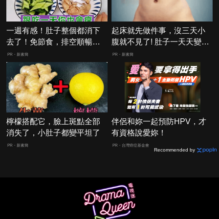
一週有感！肚子整個都消下
起床就先做件事，沒三天小
去了！免節食，排空順暢就
腹就不見了! 肚子一天天變
夠
小！
PR・新素簡
PR・新素簡
檸檬搭配它，臉上斑點全部
伴侶和妳一起預防HPV，才
消失了，小肚子都變平坦了
有資格說愛妳！
PR・新素簡
PR・台灣癌症基金會
Recommended by