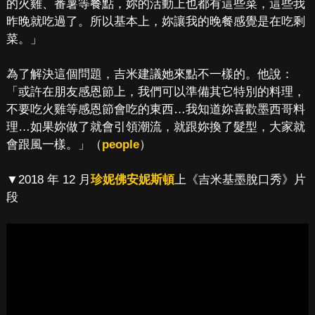
的火雞、番薯等餐點，妳的活動上也都有這些菜，這些我
昨晚就吃過了。所以基本上，妳讓我的晚餐感覺是在吃剩
菜。」
為了解決這個問題，吉米建議她來點不一樣的。他說：
「或許在朋友感恩節上，我們可以準備其它特別的料理，
不要吃火雞等感恩節會吃的東西…我知道妳喜歡墨西哥料
理…如果妳做了就會引領潮流，就跟妳換了髮型，大家就
會跟風一樣。」（
people
）
▼2018 年 12 月
珍妮佛安妮斯頓
上《吉米基墨脫口秀》片
段