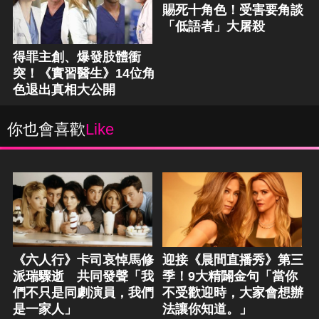
賜死十角色！受害要角談
「低語者」大屠殺
得罪主創、爆發肢體衝
突！《實習醫生》14位角
色退出真相大公開
你也會喜歡
Like
《六人行》卡司哀悼馬修
迎接《晨間直播秀》第三
派瑞驟逝 共同發聲「我
季！9大精闢金句「當你
們不只是同劇演員，我們
不受歡迎時，大家會想辦
是一家人」
法讓你知道。」