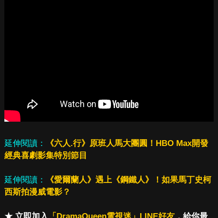
延伸閱讀：
《六人.行》原班人馬大團圓！HBO Max開發
經典喜劇影集特別節目
延伸閱讀：
《愛爾蘭人》遇上《鋼鐵人》！如果馬丁史柯
西斯拍漫威電影？
★ 立即加入
「DramaQueen電視迷」LINE好友
，給你最