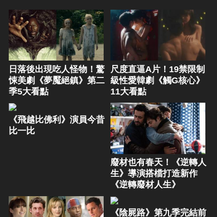
日落後出現吃人怪物！驚
尺度直逼A片！19禁限制
悚美劇《夢魘絕鎮》第二
級性愛韓劇《觸G核心》
季5大看點
11大看點
《飛越比佛利》演員今昔
比一比
廢材也有春天！《逆轉人
生》導演搭檔打造新作
《逆轉廢材人生》
《陰屍路》第九季完結前