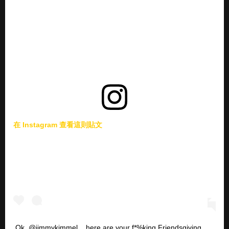
在 Instagram 查看這則貼文
Ok, @jimmykimmel... here are your f*%king Friendsgiving