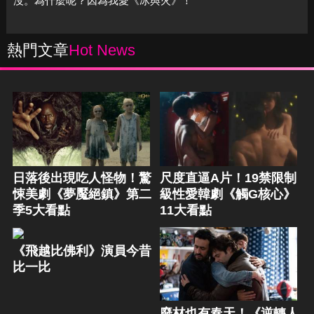
沒。為什麼呢？因為我愛《冰與火》！
熱門文章
Hot News
日落後出現吃人怪物！驚
尺度直逼A片！19禁限制
悚美劇《夢魘絕鎮》第二
級性愛韓劇《觸G核心》
季5大看點
11大看點
《飛越比佛利》演員今昔
比一比
廢材也有春天！《逆轉人