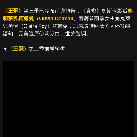
《
王冠
》第三季已發布前導預告，《真寵》奧斯卡影后
奧
莉薇雅柯爾曼
（
Olivia Colman
）看著首兩季女主角克萊
兒芙伊（Claire Foy）的畫像，語帶詼諧回應旁人停頓的
語句，完美還原伊莉莎白二世的聲調。
▼《
王冠
》第三季前導預告