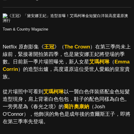
Town & Country Magazine
Netflix 原創影集《
王冠
》（
The Crown
）在第三季尚未上
線前，緊接著開拍第四季，也是黛安娜王妃將登場的季
數。日前新一季片場照曝光，新人女星
艾瑪柯琳
（
Emma
Corrin
）的造型出爐，高度還原這位受世人愛戴的皇室貴
族。
從片場照中可看到
艾瑪柯琳
以一襲白色佯裝搭配金色短髮
造型現身，肩上背著白色包包，鞋子的配色同樣為白色。
一旁男星為《春光之境》的
喬許奧康納
（Josh
O'Connor），他飾演的角色是成年後的查爾斯王子，即將
在第三季率先登場。