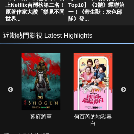
上Netflix台灣榜第二名！
Top10】《3體》蟬聯第
原著作家大讚「樂見不同
一！《寄生獸：灰色部
世界...
隊》登...
近期熱門影視 Latest Highlights
幕府將軍
何百芮的地獄毒
白