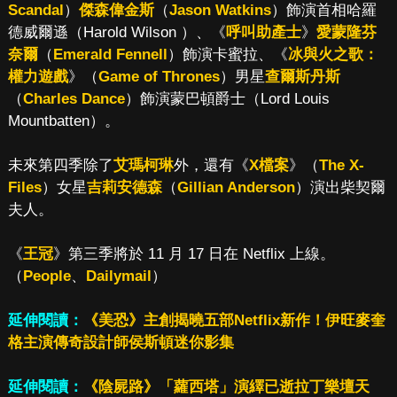
Scandal
）
傑森偉金斯
（
Jason Watkins
）飾演首相哈羅
德威爾遜（Harold Wilson ）、《
呼叫助產士
》
愛蒙隆芬
奈爾
（
Emerald Fennell
）飾演卡蜜拉、《
冰與火之歌：
權力遊戲
》（
Game of Thrones
）男星
查爾斯丹斯
（
Charles Dance
）飾演蒙巴頓爵士（Lord Louis
Mountbatten）。
未來第四季除了
艾瑪柯琳
外，還有《
X檔案
》（
The X-
Files
）女星
吉莉安德森
（
Gillian Anderson
）演出柴契爾
夫人。
《
王冠
》第三季將於 11 月 17 日在 Netflix 上線。
（
People
、
Dailymail
）
延伸閱讀：
《美恐》主創揭曉五部Netflix新作！伊旺麥奎
格主演傳奇設計師侯斯頓迷你影集
延伸閱讀：
《陰屍路》「蘿西塔」演繹已逝拉丁樂壇天