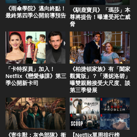
《雨傘學院》邁向終點！
《馴鹿寶貝》「瑪莎」本
最終第四季公開前導預告
尊將提告！曝遭受死亡威
脅
「卡特探員」加入！
《柏捷頓家族》有「闔家
Netflix《戀愛修課》第三
觀賞版」？「潘妮洛碧」
季公開新卡司
曝雙親難接受大尺度、談
第三季發展
《寄生獸：灰色部隊》衝
【Netflix單周排行榜