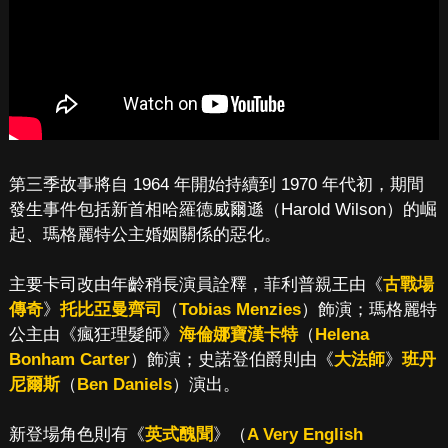
第三季故事將自 1964 年開始持續到 1970 年代初，期間
發生事件包括新首相哈羅德威爾遜（Harold Wilson）的崛
起、瑪格麗特公主婚姻關係的惡化。
主要卡司改由年齡稍長演員詮釋，菲利普親王由《
古戰場
傳奇
》
托比亞曼齊司
（
Tobias Menzies
）飾演；瑪格麗特
公主由《瘋狂理髮師》
海倫娜寶漢卡特
（
Helena
Bonham Carter
）飾演；史諾登伯爵則由《
大法師
》
班丹
尼爾斯
（
Ben Daniels
）演出。
新登場角色則有《
英式醜聞
》（
A Very English