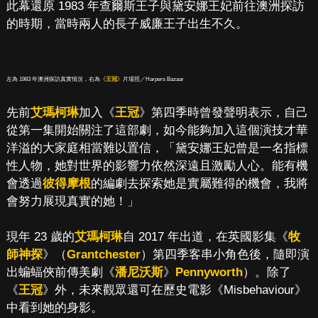
此幕還原 1983 年查爾斯王子與黛安娜王妃前往澳洲探訪
的時期，當時兩人的長子威廉王子出生不久。
左為 1983 年澳洲探訪真實情況，右為《
王冠
》片場照／Harpers Bazaar
先前
艾瑪柯琳
加入《
王冠
》第四季時曾發聲明表示，自己
從第一集開始關注了這部劇，如今能夠加入這個演技才華
洋溢的大家庭相當難以置信，「黛安娜王妃曾是一名指標
性人物，她對世界的影響力依然深遠且激勵人心。能有機
會透過
彼得摩根
的編劇去探索她是實屬難得的機會，我將
會努力展現真實的她！」
現年 23 歲的
艾瑪柯琳
自 2017 年出道，在英國影集《
牧
師神探
》（
Grantchester
）第四季客串小角色後，隨即演
出蝙蝠俠前傳美劇《
潘尼沃斯
》
Pennyworth
）。除了
《
王冠
》外，未來觀眾還可在歷史電影《Misbehaviour》
中看到她的身影。