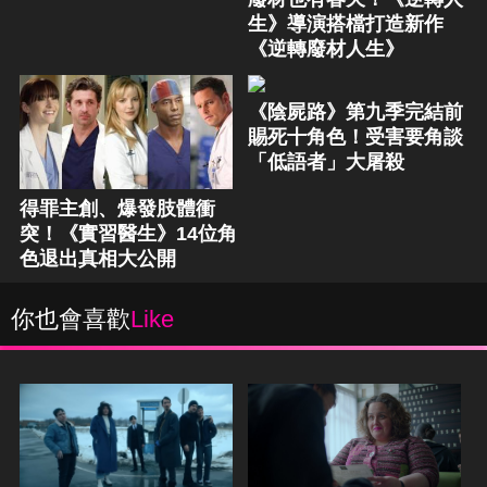
生》導演搭檔打造新作
《逆轉廢材人生》
《陰屍路》第九季完結前
賜死十角色！受害要角談
「低語者」大屠殺
得罪主創、爆發肢體衝
突！《實習醫生》14位角
色退出真相大公開
你也會喜歡
Like