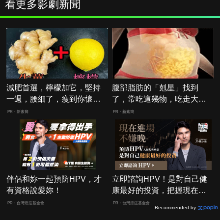
看更多影劇新聞
減肥首選，檸檬加它，堅持
腹部脂肪的「剋星」找到
一週，腰細了，瘦到你懷疑
了，常吃這幾物，吃走大肚
人生
囊，瘦出小蠻腰
PR・新素簡
PR・新素簡
伴侶和妳一起預防HPV，才
立即諮詢HPV！是對自己健
有資格說愛妳！
康最好的投資，把握現在不
嫌晚！
PR・台灣癌症基金會
PR・台灣癌症基金會
Recommended by