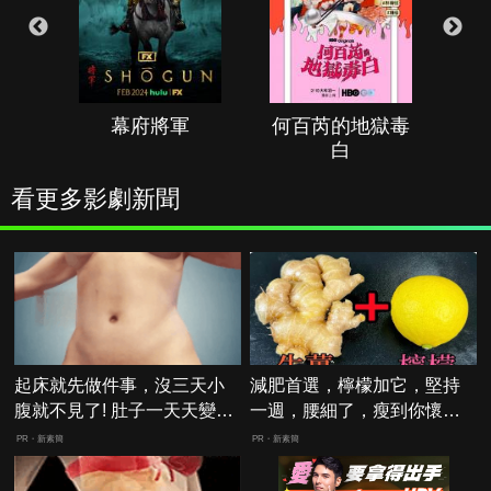
幕府將軍
何百芮的地獄毒
白
看更多影劇新聞
起床就先做件事，沒三天小
減肥首選，檸檬加它，堅持
腹就不見了! 肚子一天天變
一週，腰細了，瘦到你懷疑
小！
人生
PR・新素簡
PR・新素簡