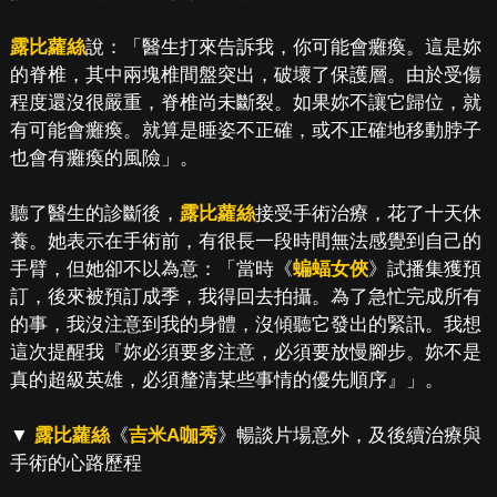
露比蘿絲
說：「醫生打來告訴我，你可能會癱瘓。這是妳
的脊椎，其中兩塊椎間盤突出，破壞了保護層。由於受傷
程度還沒很嚴重，脊椎尚未斷裂。如果妳不讓它歸位，就
有可能會癱瘓。就算是睡姿不正確，或不正確地移動脖子
也會有癱瘓的風險」。
聽了醫生的診斷後，
露比蘿絲
接受手術治療，花了十天休
養。她表示在手術前，有很長一段時間無法感覺到自己的
手臂，但她卻不以為意：「當時《
蝙蝠女俠
》試播集獲預
訂，後來被預訂成季，我得回去拍攝。為了急忙完成所有
的事，我沒注意到我的身體，沒傾聽它發出的緊訊。我想
這次提醒我『妳必須要多注意，必須要放慢腳步。妳不是
真的超級英雄，必須釐清某些事情的優先順序』」。
▼
露比蘿絲
《
吉米A咖秀
》暢談片場意外，及後續治療與
手術的心路歷程