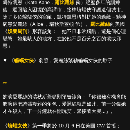
凱特凱恩（Kate Kane，
露比蘿絲
飾）經歷多年的訓練
後，返回陷入困境的高譚市，接棒蝙蝠俠守護這個城市。
除了多位蝙蝠俠的宿敵，凱特凱恩將對抗她的勁敵－精神
病患愛麗絲（Alice ，瑞秋斯蓋頓 飾）。
露比蘿絲
向美國
《
娛樂周刊
》形容該角：「她不只非常殘酷，還是個心理
變態。她最駭人的地方，在於她不是百分之百的壞或邪
惡」。
▼ 《
蝙蝠女俠
》劇照，愛麗絲緊勒蝙蝠女俠的脖子
ew
飾演愛麗絲的瑞秋斯蓋頓則預告該角：「你很難有機會能
飾演這麼誇張複雜的角色，愛麗絲就是如此。前一分鐘她
才在殺人，下一分鐘就在開玩笑，緊接著大哭...」。
《
蝙蝠女俠
》第一季將於 10 月 6 日在美國 CW 首播；