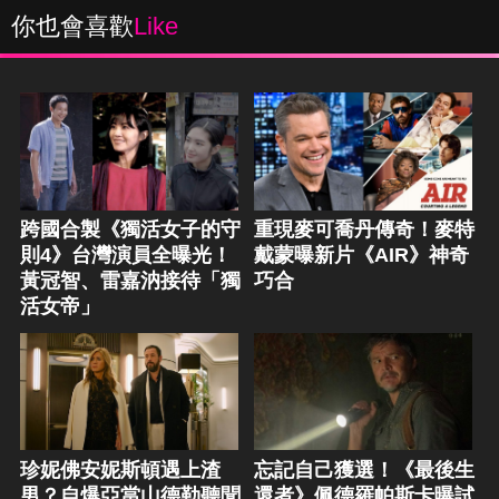
你也會喜歡
Like
跨國合製《獨活女子的守
重現麥可喬丹傳奇！麥特
則4》台灣演員全曝光！
戴蒙曝新片《AIR》神奇
黃冠智、雷嘉汭接待「獨
巧合
活女帝」
珍妮佛安妮斯頓遇上渣
忘記自己獲選！《最後生
男？自爆亞當山德勒聽聞
還者》佩德羅帕斯卡曝試