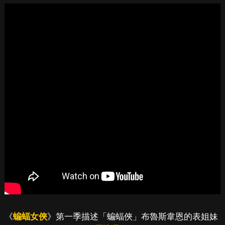
《
蝙蝠女俠
》第一季描述「蝙蝠俠」布魯斯韋恩的表姐妹