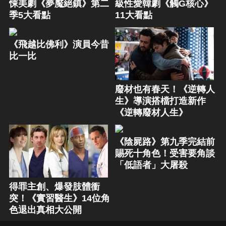
悚美劇《夢魘絕鎮》第二
級性愛韓劇《觸G核心》
季5大看點
11大看點
《飛越比佛利》演員今昔
比一比
廢材也有春天！《逆轉人
生》導演搭檔打造新作
《逆轉廢材人生》
《陰屍路》第九季完結前
賜死十角色！受害要角談
「低語者」大屠殺
得罪主創、爆發肢體衝
突！《實習醫生》14位角
色退出真相大公開