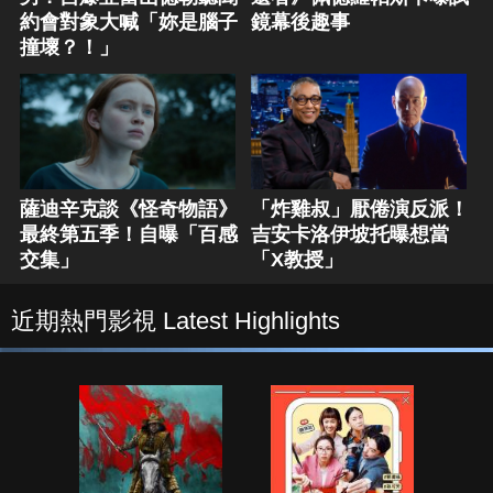
約會對象大喊「妳是腦子
鏡幕後趣事
撞壞？！」
薩迪辛克談《怪奇物語》
「炸雞叔」厭倦演反派！
最終第五季！自曝「百感
吉安卡洛伊坡托曝想當
交集」
「X教授」
近期熱門影視 Latest Highlights