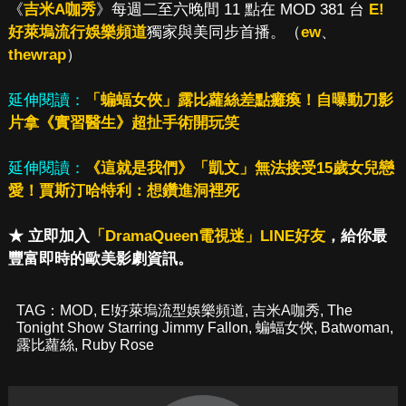
《
吉米A咖秀
》每週二至六晚間 11 點在 MOD 381 台
E!
好萊塢流行娛樂頻道
獨家與美同步首播。（
ew
、
thewrap
）
延伸閱讀：
「蝙蝠女俠」露比蘿絲差點癱瘓！自曝動刀影
片拿《實習醫生》超扯手術開玩笑
延伸閱讀：
《這就是我們》「凱文」無法接受15歲女兒戀
愛！賈斯汀哈特利：想鑽進洞裡死
★ 立即加入
「DramaQueen電視迷」LINE好友
，給你最
豐富即時的歐美影劇資訊。
TAG：
MOD
,
E!好萊塢流型娛樂頻道
,
吉米A咖秀
,
The
Tonight Show Starring Jimmy Fallon
,
蝙蝠女俠
,
Batwoman
,
露比蘿絲
,
Ruby Rose