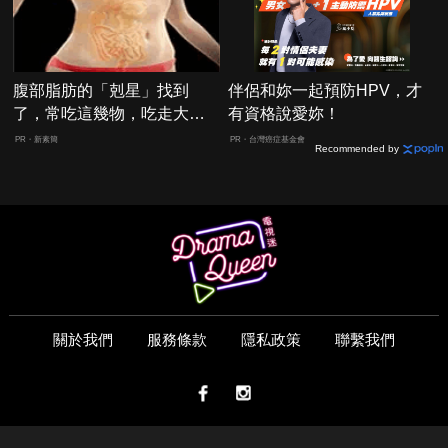
腹部脂肪的「剋星」找到
伴侶和妳一起預防HPV，才
了，常吃這幾物，吃走大肚
有資格說愛妳！
囊，瘦出小蠻腰
PR・新素簡
PR・台灣癌症基金會
Recommended by
關於我們
服務條款
隱私政策
聯繫我們