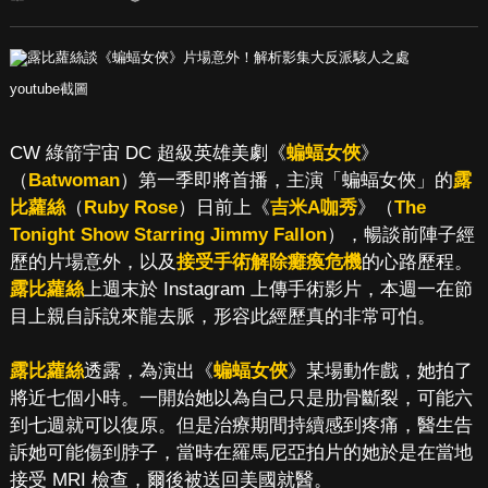
youtube截圖
CW 綠箭宇宙 DC 超級英雄美劇《
蝙蝠女俠
》
（
Batwoman
）第一季即將首播，主演「蝙蝠女俠」的
露
比蘿絲
（
Ruby Rose
）日前上《
吉米A咖秀
》（
The
Tonight Show Starring Jimmy Fallon
），暢談前陣子經
歷的片場意外，以及
接受手術解除癱瘓危機
的心路歷程。
露比蘿絲
上週末於 Instagram 上傳手術影片，本週一在節
目上親自訴說來龍去脈，形容此經歷真的非常可怕。
露比蘿絲
透露，為演出《
蝙蝠女俠
》某場動作戲，她拍了
將近七個小時。一開始她以為自己只是肋骨斷裂，可能六
到七週就可以復原。但是治療期間持續感到疼痛，醫生告
訴她可能傷到脖子，當時在羅馬尼亞拍片的她於是在當地
接受 MRI 檢查，爾後被送回美國就醫。